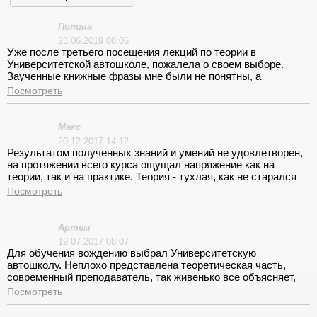
Полина
23.06.2019 08:06
Уже после третьего посещения лекций по теории в
Университетской автошколе, пожалела о своем выборе.
Заученные книжные фразы мне были не понятны, а
постоянно задавать вопросы неловко, вот и пришлось
Посмотреть
обращаться к другим источникам. Инструктор кое-как научил
ездить и права получила, а страх остался, самостоятельно
сесть за руль все-же не могу.
Макс
20.12.2017 14:12
Результатом полученных знаний и умений не удовлетворен,
на протяжении всего курса ощущал напряжение как на
теории, так и на практике. Теория - тухлая, как не старался
заставить себя вникнуть в суть преподавательских
Посмотреть
пояснений, не получилось, все стандартно, растянуто и
скучно. Такая же ситуация и на практике, площадка еще куда
не шло, хоть парковку освоил, а вот в городе освоиться увы
Артем
не удалось. Экзамен не сдал, жду пересдачу.
19.07.2017 08:07
Для обучения вождению выбрал Университетскую
автошколу. Неплохо представлена теоретическая часть,
современный преподаватель, так живенько все объясняет,
внимателен к вопросам, сразу видно, что любит свою работу.
Посмотреть
С практикой изначально не заладилось, Илья Германович
мне не понравился, объясняет скудно, позволял