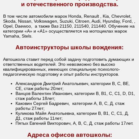
и отечественного производства.
В том числе автомобили марок Honda, Renault , Kia, Chevrolet,
Skoda, Nissan, Volkswagen, Suzuki, Citroen, Audi, Hyunday, Ford, ,
Opel, Daewoo, а также Ваз 21150, 211540, 211440. Обучение на
категории «А» и «А1» осуществляется на мотоциклах марок
Yamaha, Stels.
Автоинструкторы школы вождения:
Автошкола ставит перед собой задачу подготовить думающих и
ответственных водителей. Это невозможно без высоко
квалифицированных, имеющих специальную психолого-
педагогическую подготовку и опыт работы инструкторов.
Александров Дмитрий Анатольевич, категории В, С, ВЕ,
СЕ, стаж работы 20лет;
Ванцов Валентин Иванович, категории В, В1, С, С1, D, D1,
стаж работы 18лет;
Каковин Сергей Бадревич, категории А, В, С, Д, стаж
работы 27лет;
Куликова Майя Анатольевна, категории В, В1, С, С1, Д,
Д1, стаж работы 11лет;
Пятых Евгений Викторович, А, В, С, Д, стаж работы 17лет.
Адреса офисов автошколы: