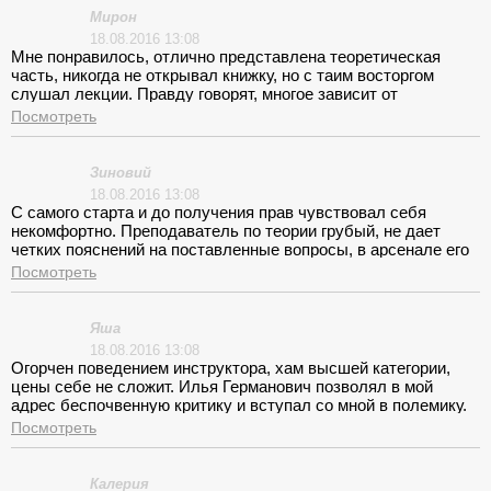
оскорбления в мой адрес, я находился в постоянном
Мирон
напряжении. Экзамены сдал, с организацией
18.08.2016 13:08
экзаменационного процесса порядок, жаль только что
Мне понравилось, отлично представлена теоретическая
вождению еще предстоит доучиваться.
часть, никогда не открывал книжку, но с таим восторгом
слушал лекции. Правду говорят, многое зависит от
преподавателя. К счастью, я к нему попал и на вождение, за
Посмотреть
короткий отрезок времени овладел приличным багажом
знаний и приобрел немало умений. Спасибо Вам, Алексей
Славикович!
Зиновий
18.08.2016 13:08
С самого старта и до получения прав чувствовал себя
некомфортно. Преподаватель по теории грубый, не дает
четких пояснений на поставленные вопросы, в арсенале его
ответов только заученные шаблонные фразы. Медкомиссию
Посмотреть
проходил сам, у них такая путаница с этим делом, загадка,
за что такие деньги берут. Вождение - терпимо, Алексей
Аваков объяснял доходчиво, но занятий предусмотрено
Яша
мало, и те инструктор умудрялся кроить.
18.08.2016 13:08
Огорчен поведением инструктора, хам высшей категории,
цены себе не сложит. Илья Германович позволял в мой
адрес беспочвенную критику и вступал со мной в полемику.
Я понимаю, что учитель из нас двоих он, но прислушиваться
Посмотреть
к моим просьбам входит в перечень его обязанностей.
Калерия