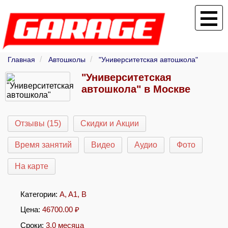
Главная
Автошколы
"Университетская автошкола"
"Университетская
автошкола" в Москве
Отзывы (15)
Скидки и Акции
Время занятий
Видео
Аудио
Фото
На карте
Категории:
A
,
A1
,
B
Цена:
46700.00
₽
Сроки:
3.0 месяца