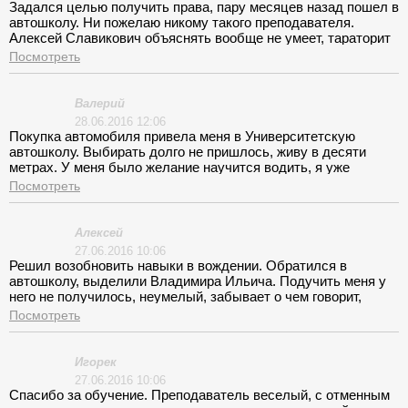
частника.
Задался целью получить права, пару месяцев назад пошел в
автошколу. Ни пожелаю никому такого преподавателя.
Алексей Славикович объяснять вообще не умеет, тараторит
быстро, не успеваешь уловить суть сказанного. Инструктора
Посмотреть
без слез не вспомнишь. Дмитрий Анатольевич сразу
пытается установить дружеские отношения, расспрашивает
много, а биографию своей жизни изложил за пару занятий в
Валерий
деталях. Конечно понятно желание инструктора установить
28.06.2016 12:06
контакт с учеником, но я тут не дружбу пришел разводить, а
Покупка автомобиля привела меня в Университетскую
серьезно освоить мастерство водителя. Пришло время
автошколу. Выбирать долго не пришлось, живу в десяти
экзаменов, так я даже площадку не сдал.
метрах. У меня было желание научится водить, я уже
фантазировал как буду кататься на машине и сигналить
Посмотреть
девчонкам. Преподаватель не понравился уже с
первоначального занятия, отвлекался и раздражался по
каждому вопросу. Поговаривали что он в каком- то из
Алексей
институтов преподает. Это вовсе не ощутимо, старая
27.06.2016 10:06
заезженная схема подачи материала, неточность в
Решил возобновить навыки в вождении. Обратился в
формулировках и ни каких отклонений от книжных
автошколу, выделили Владимира Ильича. Подучить меня у
стандартов. С инструктором та же история, из-за его
него не получилось, неумелый, забывает о чем говорит,
неквалифицированной подготовки провалил экзамен.
путается в правилах. Мне было очень некомфортно, порой
Посмотреть
даже страшно.
Игорек
27.06.2016 10:06
Спасибо за обучение. Преподаватель веселый, с отменным