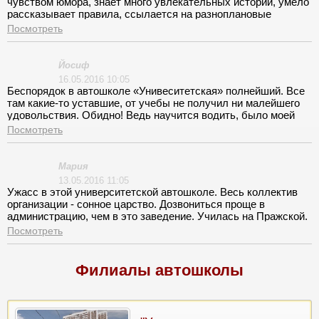
чувством юмора, знает много увлекательных историй, умело
рассказывает правила, ссылается на разноплановые
источники, его советы пригодились и на вождении.
Посмотреть
Справился и с практикой, показал класс на экзаменах, все
было круто!
Йосиф
16.05.2016 10:05
Беспорядок в автошколе «Унивеситетская» полнейший. Все
там какие-то уставшие, от учебы не получил ни малейшего
удовольствия. Обидно! Ведь научится водить, было моей
мечтой. Преподаватель практического курса грубоват,
Посмотреть
неразборчиво бормочет что-то себе под нос. Да, не
разбираюсь в некоторых правилах, а инструктор зачем,
пусть объясняет доходчиво. Площадку с горем пополам
Мария
отработали, а в городе возникало желание выйти из
13.05.2016 11:05
автомобиля и убежать.
Ужасс в этой университетской автошколе. Весь коллектив
организации - сонное царство. Дозвониться проще в
администрацию, чем в это заведение. Училась на Пражской.
Меня поразило безразличие моего инструктора, его
Посмотреть
нежелание слышать. Ему вопрос, а он откуда –то из далека
начинает отвечать, что потом забудешь что и спрашивал.
Вам бы переаттестацию провести. Честно говоря деньги на
Филиалы автошколы
ветер, нечего не сдала, беру уроки вождения у другого
инструктора.