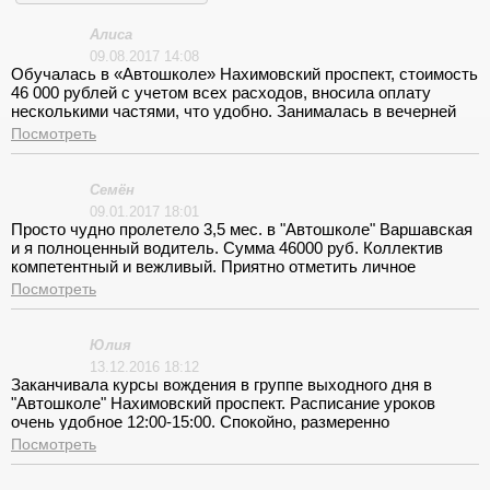
Алиса
09.08.2017 14:08
Обучалась в «Автошколе» Нахимовский проспект, стоимость
46 000 рублей с учетом всех расходов, вносила оплату
несколькими частями, что удобно. Занималась в вечерней
группе, очень довольна теорией, скорее преподавателем,
Посмотреть
восхищаюсь его умением быстро и качественно объяснять.
Так же в автошколе предоставляют много литературы,
всегда следят за новинками, вождение было весьма
Cемён
насыщенным. Хотя большую часть времени провели на
09.01.2017 18:01
площадке (для города мало часов отведено), я в идеале
Просто чудно пролетело 3,5 мес. в "Автошколе" Варшавская
овладела всеми необходимыми элементами упражнений,
и я полноценный водитель. Сумма 46000 руб. Коллектив
успешно сдала экзамен, а усовершенствовать навыки
компетентный и вежливый. Приятно отметить личное
обязательно буду со своим инструктором Андреем
участие директора в сопровождении на заключительные
Посмотреть
Николаевичем. Спасибо!
экзамены.
Юлия
13.12.2016 18:12
Заканчивала курсы вождения в группе выходного дня в
"Автошколе" Нахимовский проспект. Расписание уроков
очень удобное 12:00-15:00. Спокойно, размеренно
преподносился материал. Всё хорошо запомнилось. Цена за
Посмотреть
обучение составила ровно 46000 руб.,как и в
рекламе.Оплату вносила в два приёма. Первоначально