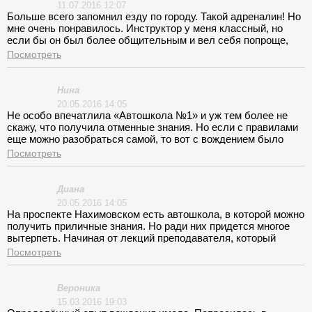
где раки зимуют. Но профессионал высокой категории, с его
11.07.2016 12:07
легкой руки я очутился в городе уже на третьем занятии, мы
Больше всего запомнил езду по городу. Такой адреналин! Но
прошли с ним весь курс от начала до конца в очень
мне очень понравилось. Инструктор у меня классный, но
оживленном ритме, я испытал наплыв адреналина и экзамен
если бы он был более общительным и вел себя попроще,
со второй попытки одолел. Спасибо!
ему цены не было бы! Теория скучная. Очень!
Посмотреть
Нина
20.05.2016 14:05
Не особо впечатлила «Автошкола №1» и уж тем более не
скажу, что получила отменные знания. Но если с правилами
еще можно разобраться самой, то вот с вождением было
труднее. Мой инструктор постоянно сокращал занятия и
Посмотреть
повлиять на него никто не мог.
Диана
20.05.2016 14:05
На проспекте Нахимовском есть автошкола, в которой можно
получить приличные знания. Но ради них придется многое
вытерпеть. Начиная от лекций преподавателя, который
постоянно ворчит и чем-то остается не довольным и
Посмотреть
заканчивая инструктором, которого мне пришлось
уговаривать на то чтобы все занятия по вождению успеть
докатать до экзаменов. К своему удивлению несмотря ни на
Вероника
что я научилась прилично водить и знания правил от меня
15.03.2016 19:03
никуда не делись.