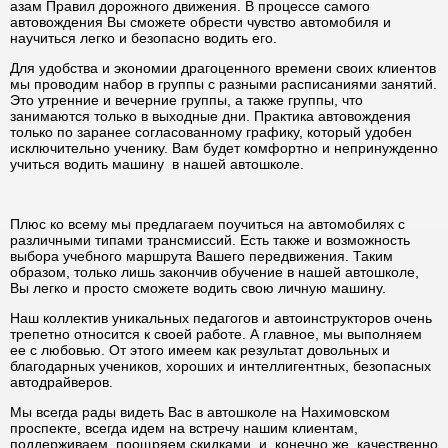
азам Правил дорожного движения. В процессе самого
автовождения Вы сможете обрести чувство автомобиля и
научиться легко и безопасно водить его.
Для удобства и экономии драгоценного времени своих клиентов
мы проводим набор в группы с разными расписаниями занятий.
Это утренние и вечерние группы, а также группы, что
занимаются только в выходные дни. Практика автовождения
только по заранее согласованному графику, который удобен
исключительно ученику. Вам будет комфортно и непринужденно
учиться водить машину в нашей автошколе.
Плюс ко всему мы предлагаем поучиться на автомобилях с
различными типами трансмиссий. Есть также и возможность
выбора учебного маршрута Вашего передвижения. Таким
образом, только лишь закончив обучение в нашей автошколе,
Вы легко и просто сможете водить свою личную машину.
Наш коллектив уникальных педагогов и автоинструкторов очень
трепетно относится к своей работе. А главное, мы выполняем
ее с любовью. От этого имеем как результат довольных и
благодарных учеников, хороших и интеллигентных, безопасных
автодрайверов.
Мы всегда рады видеть Вас в автошколе на Нахимовском
проспекте, всегда идем на встречу нашим клиентам,
поддерживаем, поощряем скидками, и, конечно же, качественно