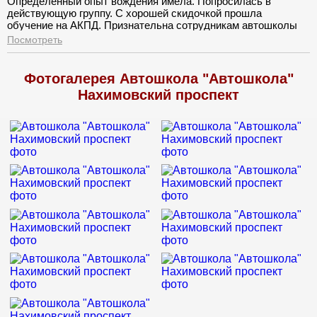
Определённый опыт вождения имела. Попросилась в
действующую группу. С хорошей скидочкой прошла
обучение на АКПД. Признательна сотрудникам автошколы
за понимание. Обучение практики великолепное.
Посмотреть
Фотогалерея Автошкола "Автошкола"
Нахимовский проспект