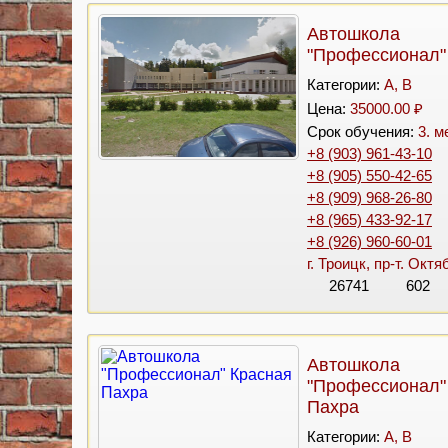
Автошкола
"Профессионал"
Категории:
A, B
Цена:
35000.00 ₽
Срок обучения:
3. м
+8 (903) 961-43-10
+8 (905) 550-42-65
+8 (909) 968-26-80
+8 (965) 433-92-17
+8 (926) 960-60-01
г. Троицк, пр-т. Октя
26741
602
Автошкола
"Профессионал"
Пахра
Категории:
A, B