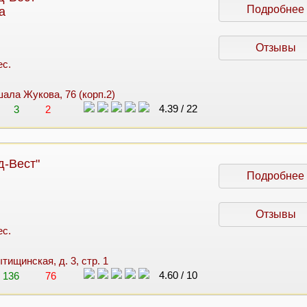
Подробнее
а
Отзывы
ес.
шала Жукова, 76 (корп.2)
4.39
/
22
3
2
д-Вест"
Подробнее
Отзывы
ес.
ытищинская, д. 3, стр. 1
4.60
/
10
136
76