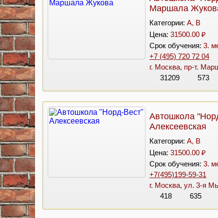
Маршала Жуков
Категории:
A, B
Цена:
31500.00 ₽
Срок обучения:
3. м
+7 (495) 720 72 04
г. Москва, пр-т. Мар
31209
573
Автошкола "Нор
Алексеевская
Категории:
A, B
Цена:
31500.00 ₽
Срок обучения:
3. м
+7(495)199-59-31
г. Москва, ул. 3-я М
418
635