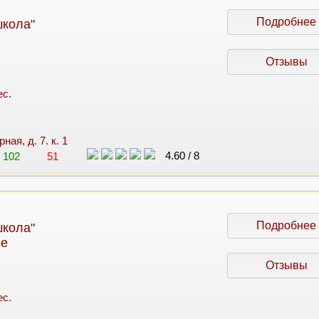
Подробнее
кола"
Отзывы
ес.
ная, д. 7. к. 1
4.60
/
8
102
51
Подробнее
кола"
ле
Отзывы
ес.