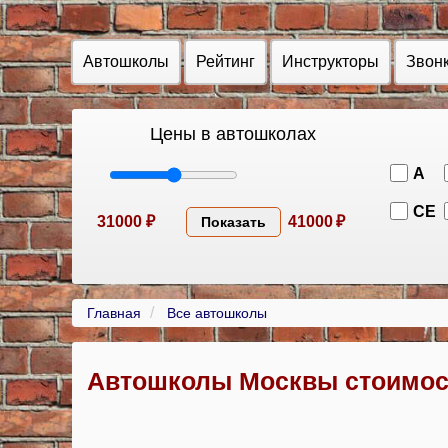
Автошколы
Рейтинг
Инструкторы
Звон
Цены в автошколах
A
CE
31000
₽
41000
₽
Показать
Главная
Все автошколы
Автошколы Москвы стоимост