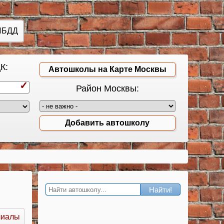
ИБДД
К:
Автошколы на Карте Москвы
Район Москвы:
Добавить автошколу
Найти!
лиалы