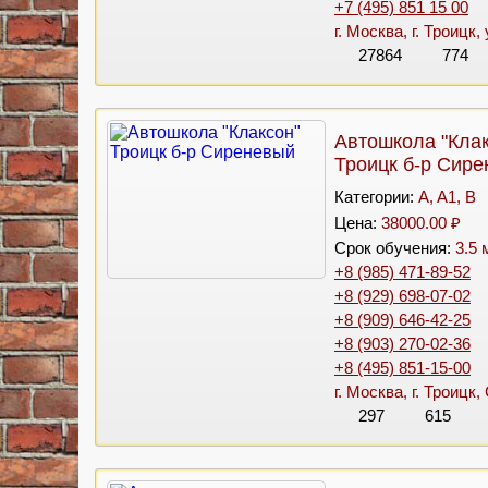
+7 (495) 851 15 00
г. Москва, г. Троицк,
27864
774
Автошкола "Клак
Троицк б-р Сир
Категории:
A, A1, B
Цена:
38000.00 ₽
Срок обучения:
3.5 
+8 (985) 471-89-52
+8 (929) 698-07-02
+8 (909) 646-42-25
+8 (903) 270-02-36
+8 (495) 851-15-00
г. Москва, г. Троицк
297
615