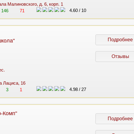
ла Малиновского, д. 6, корп. 1
4.60
/
10
146
71
Подробнее
кола"
Отзывы
ес.
са Лациса, 16
4.98
/
27
3
1
о-Комп"
Подробнее