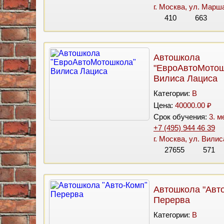
г. Москва, ул. Марша
410
663
Автошкола
"ЕвроАвтоМотош
Вилиса Лациса
Категории:
B
Цена:
40000.00 ₽
Срок обучения:
3. м
+7 (495) 944 46 39
г. Москва, ул. Вили
27655
571
Автошкола "Авт
Перерва
Категории:
B