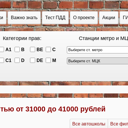
ки
Важно знать
Тест ПДД
О проекте
Акции
Г
Категории прав:
Станции метро и МЦ
A1
B
BE
C
Выберите ст. метро
C1
D
DE
M
ью от 31000 до 41000 рублей
Все автошколы
Все фи