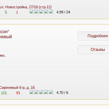
 ул. Новостройка, 27/18 (стр.12)
4.99
/
24
5
1
сон"
Подробнее
еневый
Отзывы
мес.
, Сиреневый б-р, д. 1Б
4.70
/
6
121
93