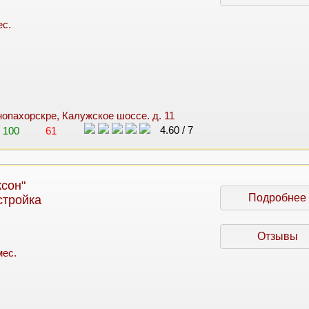
ес.
снопахорскре, Калужское шоссе. д. 11
4.60
/
7
100
61
сон"
Подробнее
стройка
Отзывы
мес.