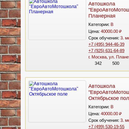
Автошкола
"ЕвроАвтоМотош
Планерная
Категории:
B
Цена:
40000.00 ₽
Срок обучения:
3. м
+7 (495) 944-46-39
+7 (925) 631-64-89
г. Москва, ул. Планер
342
500
Автошкола
"ЕвроАвтоМотош
Октябрьское по
Категории:
B
Цена:
40000.00 ₽
Срок обучения:
3. м
+7 (499) 530-19-55