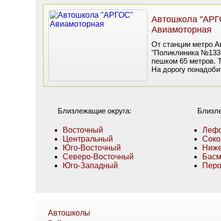
Автошкола "АРГ
Авиамоторная
От станции метро А
"Поликлиника №133"
пешком 65 метров. 
На дорогу понадоби
Близлежащие округа:
Близл
Восточный
Лефо
Центральный
Соко
Юго-Восточный
Ниже
Северо-Восточный
Бас
Юго-Западный
Пер
Автошколы