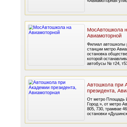
«Авиамоторная улиц
МосАвтошкола 
Авиамоторной
Филиал автошколы р
станции метро Авиа
остановка обществе
которой останавливаю
автобусы № т24, т5
Автошкола при 
президента, Ав
От метро Площадь И
Город », от метро А
805, 730, трамвае 4
остановки «Душинск