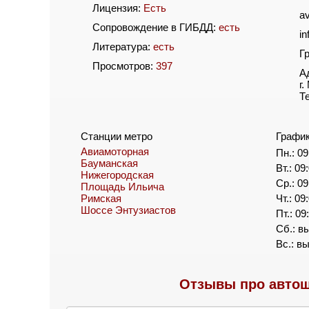
Лицензия:
Есть
a
Сопровождение в ГИБДД:
есть
i
Литература:
есть
Г
Просмотров:
397
А
г.
Т
Станции метро
Графи
Авиамоторная
Пн.: 09
Бауманская
Вт.: 09
Нижегородская
Ср.: 09
Площадь Ильича
Римская
Чт.: 09
Шоссе Энтузиастов
Пт.: 09
Сб.: в
Вс.: в
Отзывы про автош