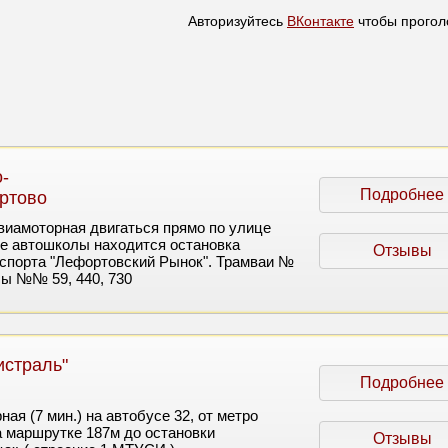
Авторизуйтесь
ВКонтакте
чтобы прогол
-
Подробнее
ртово
виамоторная двигаться прямо по улице
е автошколы находится остановка
Отзывы
спорта "Лефортовский Рынок". Трамваи №
сы №№ 59, 440, 730
истраль"
Подробнее
ая (7 мин.) на автобусе 32, от метро
а маршрутке 187м до остановки
Отзывы