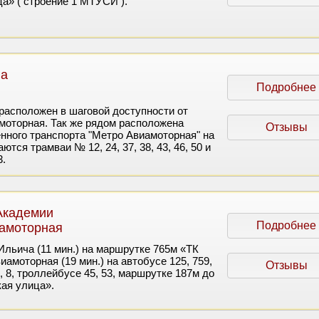
а» ( строение 1 МТУСИ ).
на
Подробнее
асположен в шаговой доступности от
моторная. Так же рядом расположена
Отзывы
нного транспорта "Метро Авиамоторная" на
тся трамваи № 12, 24, 37, 38, 43, 46, 50 и
3.
Академии
Подробнее
иамоторная
льича (11 мин.) на маршрутке 765м «ТК
виамоторная (19 мин.) на автобусе 125, 759,
Отзывы
6, 8, троллейбусе 45, 53, маршрутке 187м до
ая улица».