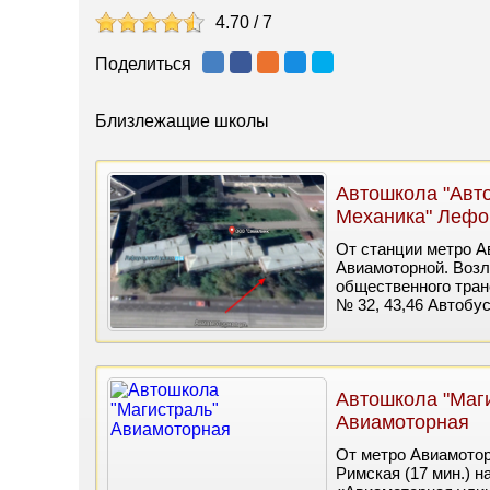
4.70
/
7
Поделиться
Близлежащие школы
Автошкола "Авто
Механика" Лефо
От станции метро А
Авиамоторной. Возл
общественного тран
№ 32, 43,46 Автобу
Автошкола "Маг
Авиамоторная
От метро Авиамоторн
Римская (17 мин.) н