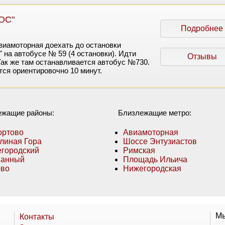
ОС"
Подробнее
виамоторная доехать до остановки
 на автобусе № 59 (4 остановки). Идти
Отзывы
Так же там останавливается автобус №730.
тся ориентировочно 10 минут.
ежащие районы:
Близлежащие метро:
ртово
Авиамоторная
линая Гора
Шоссе Энтузиастов
городский
Римская
манный
Площадь Ильича
ово
Нижегородская
Мы
Контакты