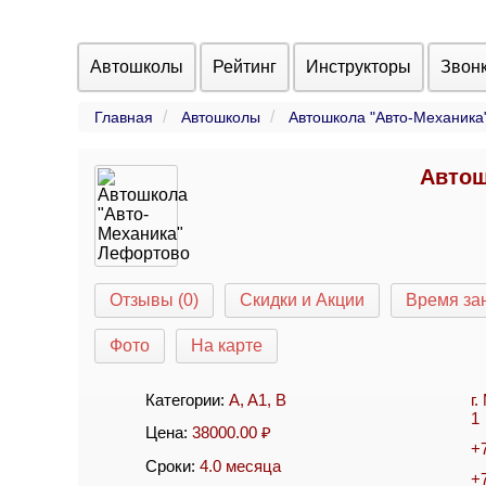
Автошколы
Рейтинг
Инструкторы
Звон
Главная
Автошколы
Автошкола "Авто-Механика
Автош
Отзывы (0)
Скидки и Акции
Время за
Фото
На карте
Категории:
A
,
A1
,
B
г
1
Цена:
38000.00
₽
+
Сроки:
4.0 месяца
+