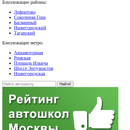
Близлежащие районы:
Лефортово
Соколиная Гора
Басманный
Нижегородский
Таганский
Близлежащие метро:
Авиамоторная
Римская
Площадь Ильича
Шоссе Энтузиастов
Нижегородская
Найти!