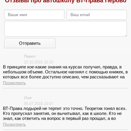
Отзывы про автошколу ВТ-Права Перово
Отправить
Павел
20.10.2016 10:10
В принципе кое-какие знания на курсах получил, правда, в
небольшом объеме. Остальное нагонял с помощью книжек, в
которых все более доступно описано, чем рассказывают на
лекциях. Полностью доволен, остался только временем
Посмотреть
занятий.
Оля
05.07.2016 10:07
ВТ-Права лодырей не терпит это точно. Теоретик гонял всех.
Кто пропускал занятия, он вычитывал, как в школе. Кто не
знал, как ответить на вопрос в первый раз прощал, а во
второй начинал вычитывать и стыдить. Метод, если честно,
Посмотреть
так себе. На каждом занятии тебя бросает в дрожь, а вдруг