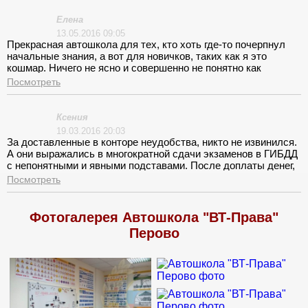
спросит, а ты не ответишь, и как начнется. В общем, зубрила,
а к чему привела моя зубрежка, это понятно сразу, как
Елена
только ответила – сразу забыла. Нервничала на занятиях
13.05.2016 09:05
ужасно! К концу месяца таких «экстремальных» занятий я
Прекрасная автошкола для тех, кто хоть где-то почерпнул
уже ничего не хотела. Хорошо, что инструктор человечней
начальные знания, а вот для новичков, таких как я это
оказался, а то бы точно бросила учиться!
кошмар. Ничего не ясно и совершенно не понятно как
начинать водить с такими знаниями. Вождение прошло
Посмотреть
нормально.
Ксения
19.03.2016 20:03
За доставленные в конторе неудобства, никто не извинился.
А они выражались в многократной сдачи экзаменов в ГИБДД
с непонятными и явными подставами. После доплаты денег,
после 3 раза пересдачи всё пошло, как по маслу. Но сроки
Посмотреть
обучения заняли уйму времени и нервов.
Фотогалерея Автошкола "ВТ-Права"
Перово