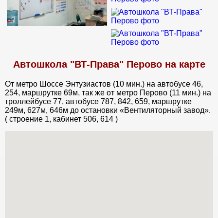
Автошкола "ВТ-Права" Перово на карте
От метро Шоссе Энтузиастов (10 мин.) на автобусе 46,
254, маршрутке 69м, так же от метро Перово (11 мин.) на
троллейбусе 77, автобусе 787, 842, 659, маршрутке
249м, 627м, 646м до остановки «Вентиляторный завод».
( строение 1, кабинет 506, 614 )