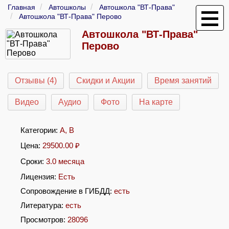
Главная
Автошколы
Автошкола "ВТ-Права"
Автошкола "ВТ-Права" Перово
Автошкола "ВТ-Права"
Перово
Отзывы (4)
Скидки и Акции
Время занятий
Видео
Аудио
Фото
На карте
Категории:
A
,
B
Цена:
29500.00
₽
Сроки:
3.0 месяца
Лицензия:
Есть
Сопровождение в ГИБДД:
есть
Литература:
есть
Просмотров:
28096