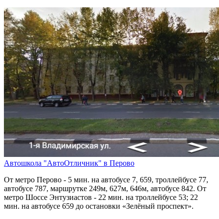
Автошкола "АвтоОтличник" в Перово
От метро Перово - 5 мин. на автобусе 7, 659, троллейбусе 77,
автобусе 787, маршрутке 249м, 627м, 646м, автобусе 842. От
метро Шоссе Энтузиастов - 22 мин. на троллейбусе 53; 22
мин. на автобусе 659 до остановки «Зелёный проспект».