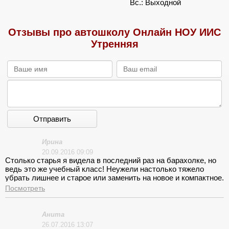
Вс.: Выходной
Отзывы про автошколу Онлайн НОУ ИИС
Утренняя
Отправить
Ирина
20.09.2016 09:09
Столько старья я видела в последний раз на барахолке, но
ведь это же учебный класс! Неужели настолько тяжело
убрать лишнее и старое или заменить на новое и компактное.
Места не много, воздух затхлый и пахнет пылью.
Посмотреть
Анита
26.07.2016 13:07