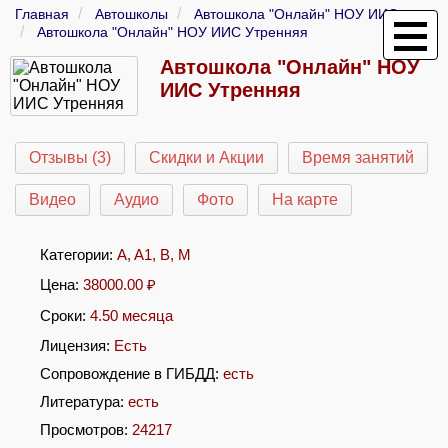
Главная
Автошколы
Автошкола "Онлайн" НОУ ИИС
Автошкола "Онлайн" НОУ ИИС Утренняя
Автошкола "Онлайн" НОУ
ИИС Утренняя
Отзывы (3)
Скидки и Акции
Время занятий
Видео
Аудио
Фото
На карте
Категории:
A
,
A1
,
B
,
M
Цена:
38000.00
₽
Сроки:
4.50 месяца
Лицензия:
Есть
Сопровождение в ГИБДД:
есть
Литература:
есть
Просмотров:
24217