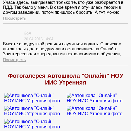
Учась здесь, выигрывают только те, кто уже разбирается в
ПДД. Так было у меня. В свое время я отучилась теории в
другом заведении, потом пришлось бросить. А тут можно
быстро пройти курс ПДД и практики, и пойти сдать на права.
Посмотреть
У меня получилось.
Зоя
20.04.2016 14:04
Вместе с подружкой решили научиться водить. С поиском
автошколы долго не думали и остановились на Онлайн.
Заинтересовали «передовыми технологиями» в обучении,
захотелось узнать, как это. Думаю, что все занятия нечем не
Посмотреть
выделялись от занятий в других автошколах. Единственное
что можно им засчитать это полностью укомплектованный
класс всем новым, начиная от плакатов и заканчивая
Фотогалерея Автошкола "Онлайн" НОУ
автотренажерами. Машинки тоже не подкачали чистенькие и
ИИС Утренняя
достаточно новенькие.