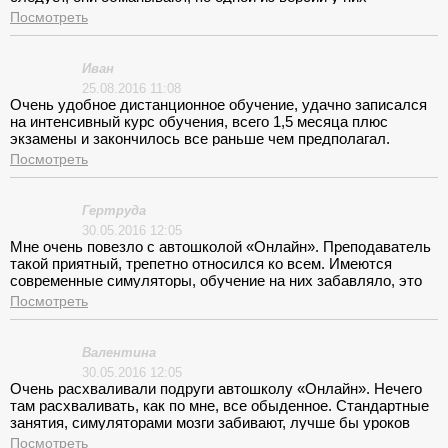
существуют сокращенные курсы по ускоренной программе,
Посмотреть
но там дороже. Чем объясните эту разницу в оплате?
Иван
25.08.2016 11:08
Очень удобное дистанционное обучение, удачно записался
на интенсивный курс обучения, всего 1,5 месяца плюс
экзамены и закончилось все раньше чем предполагал.
Приятно что предложили сразу скидку при безналичном
Посмотреть
расчете на сайте.
Гертруда
30.05.2016 12:05
Мне очень повезло с автошколой «Онлайн». Преподаватель
такой приятный, трепетно относился ко всем. Имеются
современные симуляторы, обучение на них забавляло, это
задорно и смешно, и в то же время поучительно.
Посмотреть
Усовершенствованный курс на симуляторах проводится как
подготовка к реальной дороге и не больше. Автомобиль для
вождения подогнали новенький, с удобными сидениями и
Валентина
плавными педалями, да и инструктор выкладывался на все
30.05.2016 12:05
100%. Спасибо, Евгений Анатольевич.
Очень расхваливали подруги автошколу «Онлайн». Нечего
там расхваливать, как по мне, все обыденное. Стандартные
занятия, симуляторами мозги забивают, лучше бы уроков
вождения в реальной жизни добавили.
Посмотреть