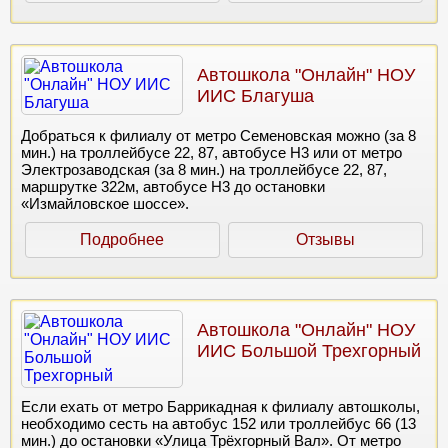
в плохом состоянии.<br><br>5. В договоре указывают сумму
услуг ниже, чем оплачиваете по факту. Чеки не выдают.<br>
<br>6. Оплату по договору требуют сразу 100%, а вот
оказывать своевременно услуги в полном объеме даже не
Автошкола "Онлайн" НОУ
собираются.<br><br>Итог: «шарашкина контора». Если
хотите потерять деньги и учиться годами с промежутками
ИИС Благуша
занятий по месяцу — то Вам определенно в Автошколу
Онлайн!!!
Добраться к филиалу от метро Семеновская можно (за 8
мин.) на троллейбусе 22, 87, автобусе Н3 или от метро
Электрозаводская (за 8 мин.) на троллейбусе 22, 87,
маршрутке 322м, автобусе Н3 до остановки
«Измайловское шоссе».
Подробнее
Отзывы
Автошкола "Онлайн" НОУ
ИИС Большой Трехгорный
Если ехать от метро Баррикадная к филиалу автошколы,
необходимо сесть на автобус 152 или троллейбус 66 (13
мин.) до остановки «Улица Трёхгорный Вал». От метро