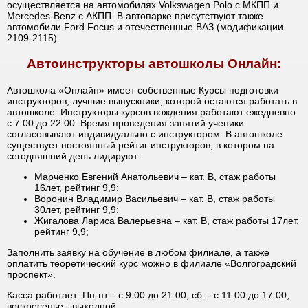
осуществляется на автомобилях Volkswagen Polo с МКПП и
Mercedes-Benz с АКПП. В автопарке присутствуют также
автомобили Ford Focus и отечественные ВАЗ (модификации
2109-2115).
Автоинструкторы автошколы Онлайн:
Автошкола «Онлайн» имеет собственные Курсы подготовки
инструкторов, лучшие выпускники, которой остаются работать в
автошколе. Инструкторы курсов вождения работают ежедневно
с 7.00 до 22.00. Время проведения занятий ученики
согласовывают индивидуально с инструктором. В автошколе
существует постоянный рейтиг инструкторов, в котором на
сегодняшний день лидируют:
Марченко Евгений Анатольевич – кат. В, стаж работы
16лет, рейтинг 9,9;
Воронин Владимир Васильевич – кат. В, стаж работы
30лет, рейтинг 9,9;
Жигалова Лариса Валерьевна – кат. В, стаж работы 17лет,
рейтинг 9,9;
Заполнить заявку на обучение в любом филиале, а также
оплатить теоретический курс можно в филиале «Волгоградский
проспект».
Касса работает: Пн-пт. - с 9:00 до 21:00, сб. - с 11:00 до 17:00,
воскресенье - выходной.