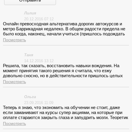
Лилия
20.12.2016 07:12
Онлайн превосходная альтернатива дорогих автокурсов и
метро Баррикадная недалеко. В общем радости предела не
было когда, наконец, начали учиться (пришлось подождать
полного набора в группу). Отличная подготовка учителей и
Посмотреть
машинки классные!
Таня
14.12.2016 13:12
Решила, так сказать, восстановить навыки вождения. На
момент принятия такого решения я считала, что езжу
довольно сносно, но в действительности пришлось целых
три занятия потратить на «покатушки» по площадке. Злилась
Посмотреть
на себя, но при поддержке моего мастера производственного
обучения Максима Львовича понемногу ситуация начала
кардинально меняться. Сегодня я уж точно не жалею, что
Ольга
обратилась в Онлайн (м. Баррикадная) за помощью.
23.09.2016 11:09
Спасибо!
Теперь я знаю, что экономить на обучении не стоит, даже
если заманивают на курсы супер акциями, на которые при
оплате стараются закрыть глаза и запудрить мозги. Теоретик
– неуч. Думаю просто и понятно. Инструктор нормальный,
Посмотреть
как в принципе и учебное авто, но зазнался и обленился.