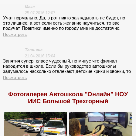
Конечно, учит замечательно, но ведь нервы треплет на
уровне. Больше всего споров у нас с ним возникало в момент
Макс
выбора времени следующего занятия.
25.07.2016 12:07
Учат нормально. Да, в рот никто заглядывать не будет, но
это лишнее, а вот если есть желание научиться, то вас
подучат. Практики именно по городу мне не достаточно.
Хотелось, больше практиковаться по городу, а то одна
Посмотреть
площадка.
Татьяна
21.04.2016 15:04
Занятия супер, класс чудесный, но минус что филиал
находится в школе. Если бы руководство автошколы
задумалось насколько отвлекают детские крики и звонки, то
я думаю, что выбрали бы помещение получше.
Посмотреть
Фотогалерея Автошкола "Онлайн" НОУ
ИИС Большой Трехгорный