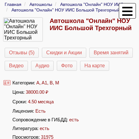
Главная
Автошколы
Автошкола "Онлайн" НОУ ИИС
Автошкола "Онлайн" НОУ ИИС Большой Трехгорный
Автошкола "Онлайн" НОУ
ИИС Большой Трехгорный
Отзывы (5)
Скидки и Акции
Время занятий
Видео
Аудио
Фото
На карте
Категории:
A
,
A1
,
B
,
M
Цена:
38000.00
₽
Сроки:
4.50 месяца
Лицензия:
Есть
Сопровождение в ГИБДД:
есть
Литература:
есть
Просмотров:
31975