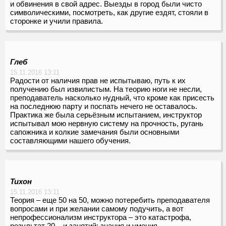
и обвинения в свой адрес. Выезды в город были чисто
символическими, посмотреть, как другие ездят, стояли в
сторонке и учили правила.
Глеб
15.11.2016 13:11
Радости от наличия прав не испытываю, путь к их
получению был извилистым. На теорию ноги не несли,
преподаватель насколько нудный, что кроме как присесть
на последнюю парту и поспать нечего не оставалось.
Практика же была серьёзным испытанием, инструктор
испытывал мою нервную систему на прочность, ругань
сапожника и колкие замечания были основными
составляющими нашего обучения.
Тихон
15.11.2016 13:11
Теория – еще 50 на 50, можно потеребить преподавателя
вопросами и при желании самому подучить, а вот
непрофессионализм инструктора – это катастрофа,
результат 20 – и занятий: знания и умения