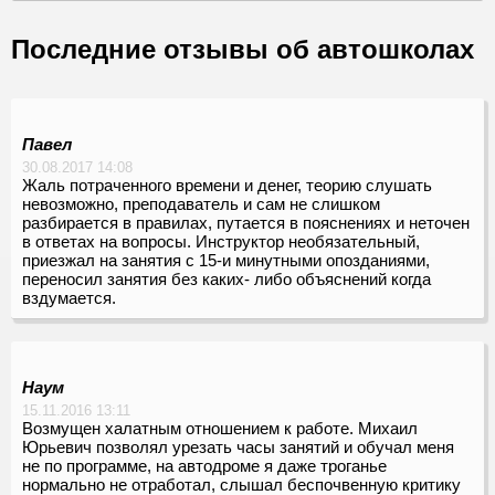
Последние отзывы об автошколах
Павел
30.08.2017 14:08
Жаль потраченного времени и денег, теорию слушать
невозможно, преподаватель и сам не слишком
разбирается в правилах, путается в пояснениях и неточен
в ответах на вопросы. Инструктор необязательный,
приезжал на занятия с 15-и минутными опозданиями,
переносил занятия без каких- либо объяснений когда
вздумается.
Наум
15.11.2016 13:11
Возмущен халатным отношением к работе. Михаил
Юрьевич позволял урезать часы занятий и обучал меня
не по программе, на автодроме я даже троганье
нормально не отработал, слышал беспочвенную критику