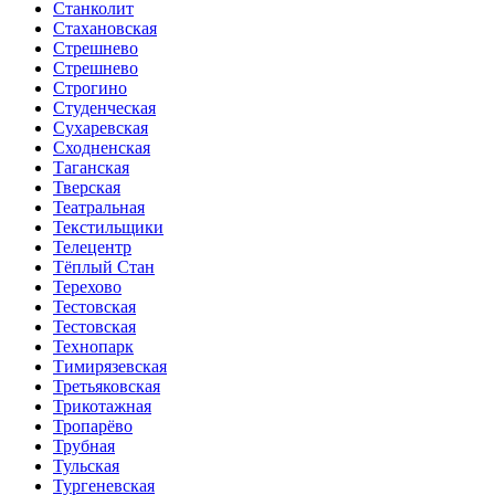
Станколит
Стахановская
Стрешнево
Стрешнево
Строгино
Студенческая
Сухаревская
Сходненская
Таганская
Тверская
Театральная
Текстильщики
Телецентр
Тёплый Стан
Терехово
Тестовская
Тестовская
Технопарк
Тимирязевская
Третьяковская
Трикотажная
Тропарёво
Трубная
Тульская
Тургеневская