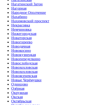
Нагатинский Затон
Нагорная
Народное Ополчение
Нахабино
Нахимовский проспект
Некрасовка
Немчиновка
Нижегородская
Новаторская
Новогиреево
Новодачная
Новокосино
Новокузнецкая
Новопеределкино
Новослободская
Новохохловская
Новохохловская
Новоясеневская
Новые Черёмушки
Одинцово
Озёрная
Окружная
Окская
Октябрьская