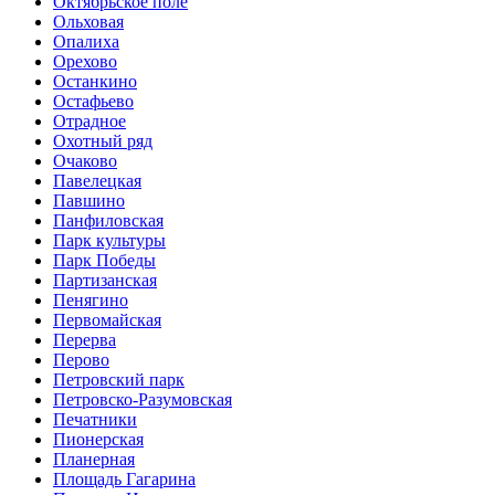
Октябрьское поле
Ольховая
Опалиха
Орехово
Останкино
Остафьево
Отрадное
Охотный ряд
Очаково
Павелецкая
Павшино
Панфиловская
Парк культуры
Парк Победы
Партизанская
Пенягино
Первомайская
Перерва
Перово
Петровский парк
Петровско-Разумовская
Печатники
Пионерская
Планерная
Площадь Гагарина