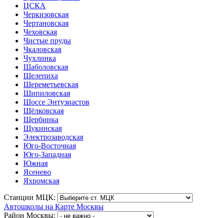
ЦСКА
Черкизовская
Чертановская
Чеховская
Чистые пруды
Чкаловская
Чухлинка
Шаболовская
Шелепиха
Шереметьевская
Шипиловская
Шоссе Энтузиастов
Щёлковская
Щербинка
Щукинская
Электрозаводская
Юго-Восточная
Юго-Западная
Южная
Ясенево
Яхромская
Станции МЦК:
Автошколы на Карте Москвы
Район Москвы: