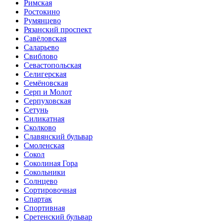
Римская
Ростокино
Румянцево
Рязанский проспект
Савёловская
Саларьево
Свиблово
Севастопольская
Селигерская
Семёновская
Серп и Молот
Серпуховская
Сетунь
Силикатная
Сколково
Славянский бульвар
Смоленская
Сокол
Соколиная Гора
Сокольники
Солнцево
Сортировочная
Спартак
Спортивная
Сретенский бульвар