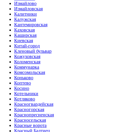
Измайлово
Измайловская
Калитники
Калужская
Кантемировская
Каховская
Каширская
Киевская
Китай-город
Кленовый бульвар
Кожуховская
Коломенская
Коммунарка
Комсомольская
Коньково
Коптево
Косино
Котельники
Котляково
Красногвардейская
Красногорская
Краснопресненская
Красносельская
Красные ворота
Красный Балтиец