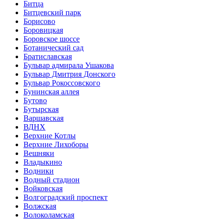
Битца
Битцевский парк
Борисово
Боровицкая
Боровское шоссе
Ботанический сад
Братиславская
Бульвар адмирала Ушакова
Бульвар Дмитрия Донского
Бульвар Рокоссовского
Бунинская аллея
Бутово
Бутырская
Варшавская
ВДНХ
Верхние Котлы
Верхние Лихоборы
Вешняки
Владыкино
Водники
Водный стадион
Войковская
Волгоградский проспект
Волжская
Волоколамская