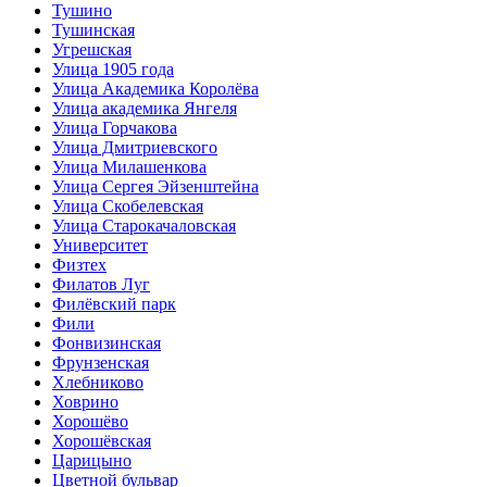
Тушино
Тушинская
Угрешская
Улица 1905 года
Улица Академика Королёва
Улица академика Янгеля
Улица Горчакова
Улица Дмитриевского
Улица Милашенкова
Улица Сергея Эйзенштейна
Улица Скобелевская
Улица Старокачаловская
Университет
Физтех
Филатов Луг
Филёвский парк
Фили
Фонвизинская
Фрунзенская
Хлебниково
Ховрино
Хорошёво
Хорошёвская
Царицыно
Цветной бульвар