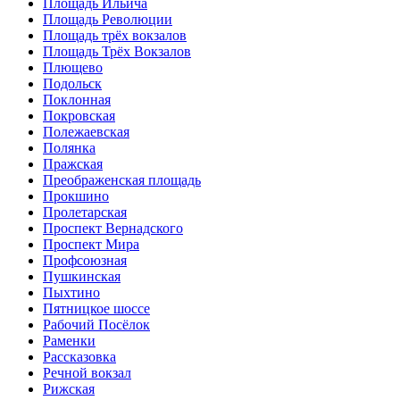
Площадь Ильича
Площадь Революции
Площадь трёх вокзалов
Площадь Трёх Вокзалов
Плющево
Подольск
Поклонная
Покровская
Полежаевская
Полянка
Пражская
Преображенская площадь
Прокшино
Пролетарская
Проспект Вернадского
Проспект Мира
Профсоюзная
Пушкинская
Пыхтино
Пятницкое шоссе
Рабочий Посёлок
Раменки
Рассказовка
Речной вокзал
Рижская