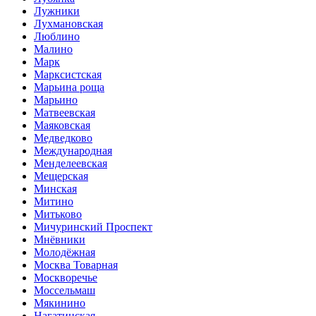
Лужники
Лухмановская
Люблино
Малино
Марк
Марксистская
Марьина роща
Марьино
Матвеевская
Маяковская
Медведково
Международная
Менделеевская
Мещерская
Минская
Митино
Митьково
Мичуринский Проспект
Мнёвники
Молодёжная
Москва Товарная
Москворечье
Моссельмаш
Мякинино
Нагатинская