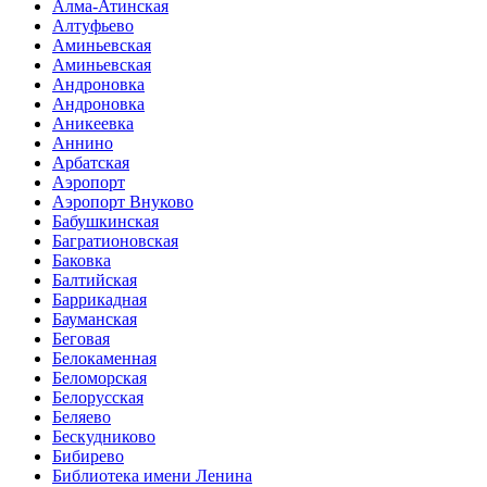
Алма-Атинская
Алтуфьево
Аминьевская
Аминьевская
Андроновка
Андроновка
Аникеевка
Аннино
Арбатская
Аэропорт
Аэропорт Внуково
Бабушкинская
Багратионовская
Баковка
Балтийская
Баррикадная
Бауманская
Беговая
Белокаменная
Беломорская
Белорусская
Беляево
Бескудниково
Бибирево
Библиотека имени Ленина