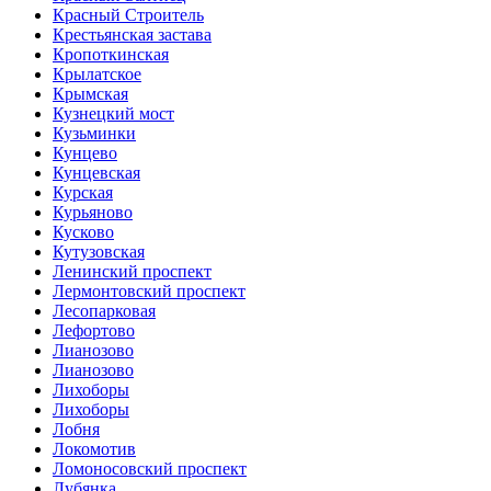
Красный Строитель
Крестьянская застава
Кропоткинская
Крылатское
Крымская
Кузнецкий мост
Кузьминки
Кунцево
Кунцевская
Курская
Курьяново
Кусково
Кутузовская
Ленинский проспект
Лермонтовский проспект
Лесопарковая
Лефортово
Лианозово
Лианозово
Лихоборы
Лихоборы
Лобня
Локомотив
Ломоносовский проспект
Лубянка