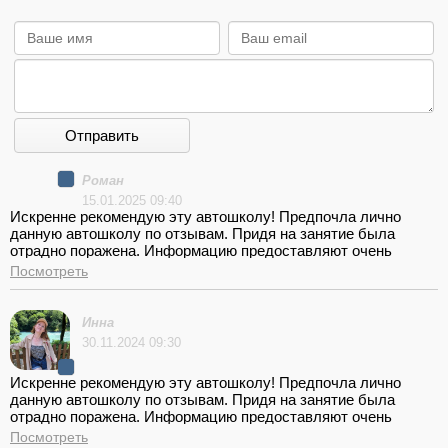
Отправить
Роман
15.01.2025 09:40
Искренне рекомендую эту автошколу! Предпочла лично
данную автошколу по отзывам. Придя на занятие была
отрадно поражена. Информацию предоставляют очень
доступно, моменты которые непонятны поясняют вторично,
Посмотреть
очень ответственное отношение со стороны преподавателей,
современные и просторные аудитории. Рекомендую лично
инструктора Романа. Девушки с таким инструктором вы
Инна
будете уверенные пользователи автомобиля, а основное
30.11.2024 09:30
обучение пройдет с немыслимым удовольствием!
Искренне рекомендую эту автошколу! Предпочла лично
данную автошколу по отзывам. Придя на занятие была
отрадно поражена. Информацию предоставляют очень
доступно, моменты которые непонятны поясняют вторично,
Посмотреть