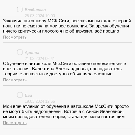
Также важно, что автоинструкторы смогли настроиться на
мой уровень понимания, всегда готовы помочь и сделать
Владислав
уроки интересными.
25.03.2024 19:00
Закончил автошколу МСК Сити, все экзамены сдал с первой
попытки не смотря на мои все сомнения. За время обучения
ничего критически плохого я не обнаружил, всё прошло
достаточно ожидаемо без всяких там подвохов
Посмотреть
Аринна
21.03.2024 06:41
Обучение в автошколе МскСити оставило положительные
впечатления. Валентина Александровна, преподаватель
теории, с легкостью и доступно объясняла сложные
моменты. Ее уроки были насыщенными и интересными.
Посмотреть
<br>С вождением меня ознакомил Сергей Иванович. Его
опыт и профессионализм создали уверенность за рулем.
МскСити - это место, где вас подготовят к ответственной
Ева
роли на дороге.
19.03.2024 12:56
Мои впечатления от обучения в автошколе МскСити просто
не могут быть недооценены. Встреча с Анной Ивановной,
моим преподавателем теории, стала для меня настоящим
открытием мира дорожных правил. Ее объяснения были не
Посмотреть
просто информативными, но и увлекательными. Я
почувствовала, что изучение теории не просто