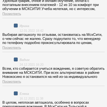
Удобный график, очное и онлайн обучение, оплата с
поэтапным внесением платежей - 12 из 10 за комфорт при
обучении в МСКСИТИ! Учеба нелегкая, но с интересом,
получен максимум информации и опыта, экзамен сдан!
Посмотреть
Спасибо вам огромное!
Ирина
12.01.2022 18:42
Выбирая автошколу по отзывам, остановилась на МскСити,
о чем сейчас не жалею. Сразу подкупило то, что менеджер
по телефону подробно проконсультировала по ценам,
стоимость обучения прописана в договоре, поэтому
Посмотреть
финансовый вопрос изначально был четким и понятным.
Также положительно хотелось бы отозваться о работе
администрации и инструкторов. Все бюрократические
Вадим
вопросы решаются менеджерами и личным куратором,
24.12.2021 16:20
можно спокойно сконцентрироваться на обучении.
Всем, кто собирается учиться вождению, я советую обратить
Единственный минус для меня был в ожидании набора
внимание на МСКСИТИ. При всех альтернативах в районе
группы в филиале Алтуфьево, обещали старт через 7 дней, в
Новокосино я остановился на ней из-за индивидуального
реальности же пришлось прождать почти 2 недели. Подводя
подбора графика практических занятий. Еще при записи мы
Посмотреть
резюме - МскСити рекомендую, отличный курс АКПП за 30
оговорили с менеджером возможность уроков ранним утром
тыс.!
и в выходные (для меня это был единственный возможный
вариант), в итоге занимался и в 6 утра, и по воскресеньям
Елена
без проблем. Стоимость обучения вышла не дороже, чем
16.12.2021 11:38
прописано в договоре. Однозначно, хорошая школа, даже
В целом, неплохая автошкола, особенно в вопросах
несмотря на небольшую задержку при регистрации в ГИБДД,
преподавания вождения. В МскСити на Тульской я