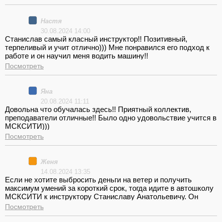
вождению, Андрею Васильевичу, за приобретение умения и
навыки, спасибо за умиротворение, поддержку и терпение,
которые присутствовали на всяком занятии. Уверенно
Настя
рекомендую.
30.08.2024 14:00
Станислав самый класный инструктор!! Позитивный,
терпеливый и учит отлично))) Мне понравился его подход к
работе и он научил меня водить машину!!
Посмотреть
Яна
20.08.2024 11:11
Довольна что обучалась здесь!! Приятный коллектив,
преподаватели отличные!! Было одно удовольствие учится в
МСКСИТИ)))
Посмотреть
Женя
14.08.2024 13:35
Если не хотите выбросить деньги на ветер и получить
максимум умений за короткий срок, тогда идите в автошколу
МСКСИТИ к инструктору Станиславу Анатольевичу. Он
точно сделает из вас водителя. Станислав научит на что
Посмотреть
обращать внимание, по каким меткам выполнять манёвры и
как вести себя, когда что-то пошло не так. Я, например, при