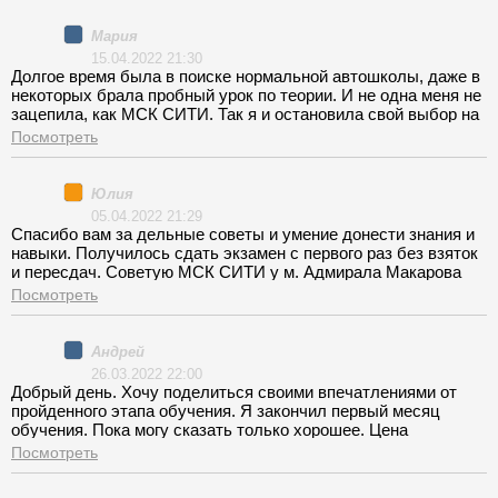
занятиях, нормально относится к переносам и корректирует
график, чтобы удобно было не только ему, но и вам.
Мария
Сопровождал на экзамен, я сдавал на своем учебном авто,
15.04.2022 21:30
причем оплачивать за это отдельно не нужно, все включено
Долгое время была в поиске нормальной автошколы, даже в
в базовую стоимость. Спасибо!
некоторых брала пробный урок по теории. И не одна меня не
зацепила, как МСК СИТИ. Так я и остановила свой выбор на
МСК СИТИ на Каширской и очень довольна своим решение.
Посмотреть
Цена приемлемая, есть скидки. Срок обучения не растянут
на пол года как в других. Сервис и отношение на высоте.
Инструктор Виталий с современным подходом, спокойный
Юлия
идет на встречу. Я для себя выделила одни плюсы от
05.04.2022 21:29
обучения. Чего только стоят автомобили (я ездила на nissan
Спасибо вам за дельные советы и умение донести знания и
qashqai).
навыки. Получилось сдать экзамен с первого раз без взяток
и пересдач. Советую МСК СИТИ у м. Адмирала Макарова
Посмотреть
Андрей
26.03.2022 22:00
Добрый день. Хочу поделиться своими впечатлениями от
пройденного этапа обучения. Я закончил первый месяц
обучения. Пока могу сказать только хорошее. Цена
приемлемая, плюс, что автошкола сама дает рассрочку, не
Посмотреть
нужно брать кредит в банке, платить можно по частям.
Коллектив компетентный, доброжелательно общаются. В