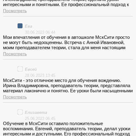
интересными и понятными. Ее профессиональный подход к
обучению заслуживает высших оценок. <br>С вождением
Посмотреть
меня знакомил Дмитрий Анатольевич. Его терпение и
профессионализм помогли мне научиться безопасному
вождению. МскСити - это место, где вас готовят к
Ева
ответственной роли на дороге.
30.06.2023 06:44
Мои впечатления от обучения в автошколе МскСити просто
не могут быть недооценены. Встреча с Анной Ивановной,
моим преподавателем теории, стала для меня настоящим
открытием мира дорожных правил. Ее объяснения были не
Посмотреть
просто информативными, но и увлекательными. Я
почувствовала, что изучение теории не просто
необходимость, а настоящее приключение.
Евсей
<br>Индивидуальный подход преподавателя создал
28.06.2023 13:45
атмосферу доверия, что сыграло огромную роль в моем
МскСити - это отличное место для обучения вождению.
обучении. Каждое занятие становилось возможностью не
Ирина Владимировна, преподаватель теории, представляла
просто запомнить правила, а понять их суть и применение на
материал лаконично и понятно. Ее уроки были насыщенными
дороге. Благодаря этому, я чувствовала себя уверенной и
и практичными. <br>Переход к вождению с Василием
Посмотреть
готовой к следующему этапу - вождению.
Игоревичем прошел гладко. Его индивидуальный подход и
профессионализм сделали обучение эффективным и
комфортным. МскСити - это место, где вас готовят к
Елизавета
безопасному вождению.
25.06.2023 06:45
Обучение в МскСити оставило положительные
воспоминания. Евгений, преподаватель теории, делал уроки
интересными и доступными. Его профессиональный подход