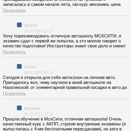
с моими документами были какие-то проблемы, но
записалась в самом начале лета, vip-курс механики, цена
администрация решила их без моего участия, просто сдавал
вопроса - 40 тыс. руб. Теории в очном курсе много, очень
Посмотреть
с другой группой.
понравилось наличие нескольких временных групп, но я
старта обучения прождала 8 дней. Но занятия
информативные, с массой наглядных пособий, все
Артем
доходчиво и местами даже интересно. На филиале очень
19.11.2021 13:17
рекомендую своего инструктора, Александра,
Хочу порекомендовать отличную автошколу МСКСИТИ, я
уравновешенный, дает много советов и уступчив в плане
экзамен сдал с первой же попытки, а это многое говорит о
графика. И главное! Школа вас не отпустит, пока не увидит
качестве подготовки! Инструкторы знают свое дело и умеют
достаточных знаний, внутренние экзамены принимают очень
научить других. Рекомендую!
Посмотреть
строго, финансово подвоха нет, все пересдачи бесплатные,
но потом в ГИБДД сдавать попроще. После МскСити в ГАИ
сдать самостоятельно реально!
Алина
09.11.2021 08:34
Сегодня я открыла для себя автосезон на личном авто.
Пригодилось все, чему научили в моей автошколе на
Нагатинской: от элементарной правильной посадки в авто до
выбора полосы движения и общего поведения на дороге.
Посмотреть
Рада, что училась у лучших, не просто корочку получила, но
и не страшно самостоятельно сесть за руль. Спасибо, всем
рекомендую учиться в МскСити!
Варвара
26.10.2021 22:12
Прошла обучение в МскСити, отличная автошкола! Очень
качественный курс с АКПП, строгие внутренние экзамены (я
выпустилась с 4-мя бесплатными пересдачами), но зато в