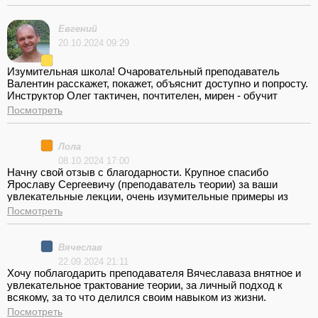
очень ответственное отношение со стороны преподавателей,
современные и просторные аудитории. Рекомендую лично
инструктора Романа Сергеевича. Девушки с таким
Евгений
инструктором вы будете уверенные пользователи
20.10.2024 09:29
автомобиля, а основное обучение пройдет с немыслимым
удовольствием!
Изумительная школа! Очаровательный преподаватель
Валентин расскажет, покажет, объяснит доступно и попросту.
Инструктор Олег тактичен, почтителен, мирен - обучит
вождению всякого!!! Рекомендую.
Посмотреть
Лола
08.10.2024 17:00
Начну свой отзыв с благодарности. Крупное спасибо
Ярославу Сергеевичу (преподаватель теории) за ваши
увлекательные лекции, очень изумительные примеры из
жизни, которые значительно лучше запоминаются, чем
Посмотреть
попросту прочитанное правило из учебника. Павел
Викторович (инструктор по вождению), благодарствую вам за
веру в меня, терпение, поддержку на всяком занятии, за
Вячеслав
данные знания вождения, быть больше уверенной и не
22.09.2024 21:11
опасаться. Спасибо начальству за очень отменный
Хочу поблагодарить преподавателя Вячеславаза внятное и
коллектив, реально любящий свою работу! Отдельное
увлекательное трактование теории, за личный подход к
спасибо за то, что можно учиться теории онлайн, огромной
всякому, за то что делился своим навыком из жизни.
плюс и очень комфортно, в особенности для тех, кто
Выражаю признательность своему инструктору по
Посмотреть
работает либо имеет маленьких детей РЕКОМЕНДУЮ!!!