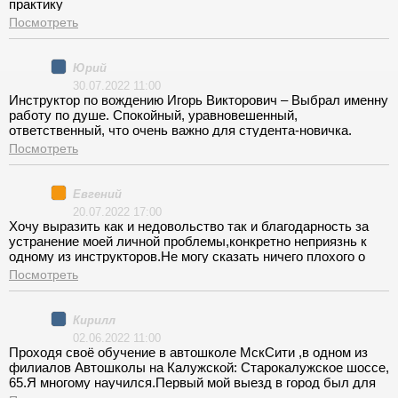
практику
делать правильные маневры. А у меня остались хорошие
Посмотреть
воспоминания о курсах, о группе, о преподавателях, чего и
всем желаю.
Юрий
30.07.2022 11:00
Инструктор по вождению Игорь Викторович – Выбрал именну
работу по душе. Спокойный, уравновешенный,
ответственный, что очень важно для студента-новичка.
Благодаря этим людям я без проблем сдал экзамены в
Посмотреть
сервисном центре. Также хочу поблагодарить
администраторов автошколы, к которым можно обращаться
по любым вопросам, и руководство МскСити за помощь и их
Евгений
работу!
20.07.2022 17:00
Хочу выразить как и недовольство так и благодарность за
устранение моей личной проблемы,конкретно неприязнь к
одному из инструкторов.Не могу сказать ничего плохого о
нём,но лично мне один из инструкторов не подошел.У меня
Посмотреть
не особо получалось на первом занятии ездить на
площадке,я нервничал и постоянно глохла
машина,инструктор Анатолий Игоревич был не не особо
Кирилл
общительный не нашли с ним мы общий язык , чтобы он не
02.06.2022 11:00
говорил у меня не получалось, скорее всего из-за нервов но
Проходя своё обучение в автошколе МскСити ,в одном из
всё же.На мой запрос поменять инструктора по вождению
филиалов Автошколы на Калужской: Старокалужское шоссе,
отреагировали вполне адекватно , и абсолютно бесплатно
65.Я многому научился.Первый мой выезд в город был для
.Поняли меня и поменяли мне инструктора ,я был приятно
меня жестким стрессом и паникой,боялся ехать по полосе