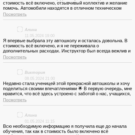
стоимость всё включено, отзывчивый коллектив и желание
помочь. Автомобили находятся в отличном техническом
состоянии. Бесплатная пересдача внутренних экзаменов и
Посмотреть
замена автоинструкторов - большой плюс. Рекомендую всем!
Алина
11.05.2024 19:00
Я впервые выбрала эту автошколу и осталась довольна. В
стоимость всё включено, и я не переживала о
дополнительных расходах. Инструктор был всегда вежлив и
терпелив, спасибо за бесплатную замену. Автомобили были
Посмотреть
в отличном состоянии, и я была уверена в своей
безопасности.
Виктория
08.05.2024 21:00
Недавно стала ученицей этой прекрасной автошколы и хочу
поделиться своими впечатлениями 🌟 В первую очередь, мне
нравится, что всё здесь устроено с заботой о нас, учащихся,
например, возможность оплатить обучение в рассрочку – это
Посмотреть
несомненный плюс, который помог мне при выборе
автошколы! 🚗💨 <br>К тому же, отзывчивый и учтивый
коллектив создаёт дружелюбную атмосферу, помогают с
Алина
любыми вопросами и показывают настоящий интерес к
01.05.2024 11:15
успеху своих учеников. 😊 <br>Хочется выразить огромную
Всю необходимую информацию я получила еще до начала
благодарность за отзывчивость и желание помогать. Мне
обучения, так как в стоимость было включено всё
кажется, это важно, когда доставать права по-настоящему