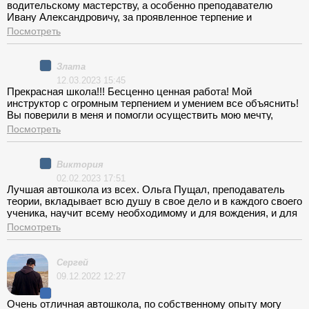
готовят к самостоятельному и безопасному вождению.
водительскому мастерству, а особенно преподавателю
Ивану Александровичу, за проявленное терпение и
полученные мной навыки
Посмотреть
Злата
12.03.2023 15:45
Прекрасная школа!!! Бесценно ценная работа! Мой
инструктор с огромным терпением и умением все объяснить!
Вы поверили в меня и помогли осуществить мою мечту,
сегодня я первый раз сама ездила по Москве!! Благодарю
Посмотреть
вас! Вы умеете верить в своих учеников, и это очень
помогает!!! Даже как-то грустно писать Вам, потому что
хочется еще с Вами поездить, три часа всегда пролетали
Виктория
очень быстро и максимально полезно
02.02.2023 17:51
Лучшая автошкола из всех. Ольга Пущал, преподаватель
теории, вкладывает всю душу в свое дело и в каждого своего
ученика, научит всему необходимому и для вождения, и для
жизни, и для сдачи тестов, добавляя в обычную учебную
Посмотреть
программу реальные истории из жизни и очень много шуток,
с которыми обучение проходит просто незаметно, а правила
запоминаются без малейших усилий. Всегда готова прийти
Сергей
на помощь как во время учебы, так и после. Сдала экзамен с
09.12.2022 12:27
первого раза, как и почти вся группа, безгранично благодарна
за такой подход и за все наставления как преподавателям,
Очень отличная автошкола, по собственному опыту могу
так и администрации школы. То место, которое становится