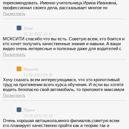
порекомендовать. Именно учительница Ирина Ивановна,
родным за столь короткий период, и те люди, которых не
профессионал своего дела, рассказывает многое по
забудешь всю жизнь.
собственному опыту, а также инструктор Виктор
Посмотреть
Владимирович, действительно специалист своего дела,
расскажет, подскажет и главное научит правильно!
Олег
21.10.2022 13:47
МСКСИТИ спасибо что вы есть. Советую всем, кто боится и
кто хочет получить качественные знания и навыки. А ваши
видео очень интересные и полезные даже для водителей с
большим опытом!
Посмотреть
Никита
16.09.2022 09:36
Хочу сказать всем интересующимся, что это кропотливый
труд на протяжении всего курса обучения. И если вы хотите
водить безопасно свой автомобиль, то приложите максимум
усилий, задавать вопросы своим представителям и не
Посмотреть
бойтесь делать ошибки. Возьмите от курса все, что только
можно. Лично у меня это неоднократное вождение на
автодроме, езда по маршруту, по огороду. И многое не
Павел
получалось с первого раза. И знайте, если теорию можно
03.08.2022 10:23
заучить и сдать на отлично, то с вождением сложнее. Не
Очень хорошая автошкола,много филиалов,советую всем
бойтесь делать ошибки и сразу же пробуйте их исправить,
кто планирует качественно пройти как и теорию так и
ведь у инструктора есть запасные педали и он вас научит