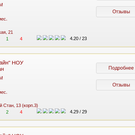
 M
Отзывы
мес.
кая, 21
4.20
/
23
1
4
айн" НОУ
Подробнее
ан
 M
Отзывы
мес.
й Стан, 13 (корп.3)
4.29
/
29
2
4