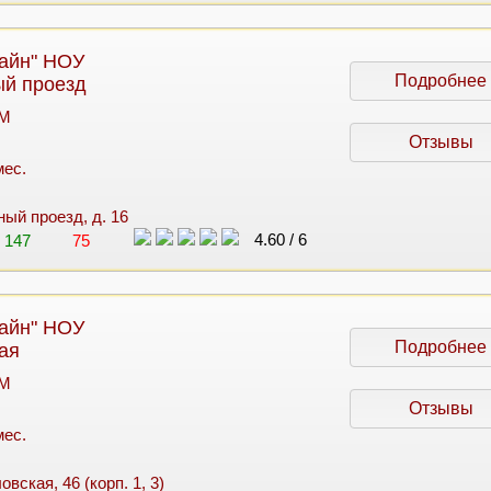
айн" НОУ
Подробнее
й проезд
 M
Отзывы
мес.
ный проезд, д. 16
4.60
/
6
147
75
айн" НОУ
Подробнее
ая
 M
Отзывы
мес.
овская, 46 (корп. 1, 3)