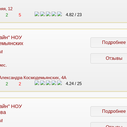
няя, 12
4.82
/
23
2
5
айн" НОУ
Подробнее
емьянских
 M
Отзывы
мес.
и Александра Космодемьянских, 4А
4.24
/
25
2
2
айн" НОУ
Подробнее
ова
 M