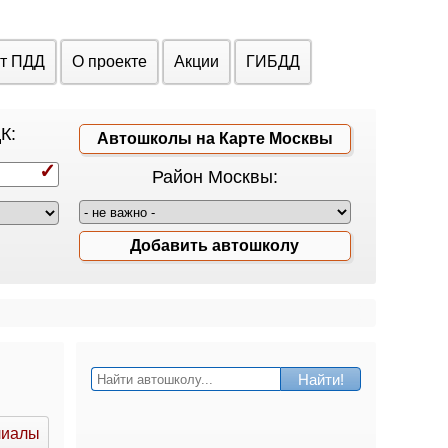
ст ПДД
О проекте
Акции
ГИБДД
К:
Автошколы на Карте Москвы
Район Москвы:
Добавить автошколу
Найти!
лиалы