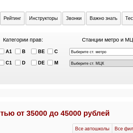
Рейтинг
Инструкторы
Звонки
Важно знать
Те
Категории прав:
Станции метро и МЦ
A1
B
BE
C
Выберите ст. метро
C1
D
DE
M
ью от 35000 до 45000 рублей
Все автошколы
Все фи