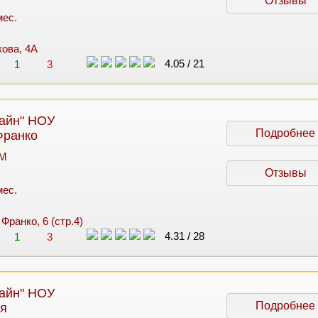
Отзывы
мес.
кова, 4А
4.05
/
21
1
3
айн" НОУ
Подробнее
Франко
 M
Отзывы
мес.
 Франко, 6 (стр.4)
4.31
/
28
1
3
айн" НОУ
Подробнее
я