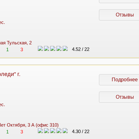
Отзывы
ес.
шая Тульская, 2
4.52
/
22
1
3
леди" г.
Подробнее
Отзывы
ес.
Лет Октября, 3 А (офис 310)
4.30
/
22
1
3