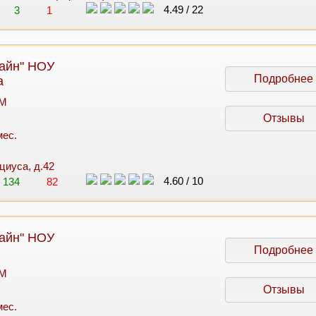
4.49
/
22
3
1
айн" НОУ
Подробнее
а
 M
Отзывы
мес.
циуса, д.42
4.60
/
10
134
82
айн" НОУ
Подробнее
 M
Отзывы
мес.