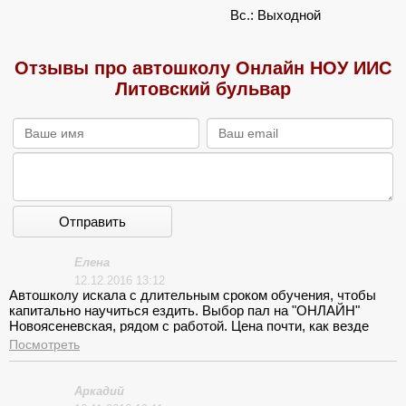
Вс.: Выходной
Отзывы про автошколу Онлайн НОУ ИИС
Литовский бульвар
Отправить
Елена
12.12.2016 13:12
Автошколу искала с длительным сроком обучения, чтобы
капитально научиться ездить. Выбор пал на "ОНЛАЙН"
Новоясеневская, рядом с работой. Цена почти, как везде
38000 руб., а срок побольше 4,5 мес. Мои ожидания
Посмотреть
оправдались, параллельно с теорией начались занятия по
практике и после хорошо закреплённых упражнений на
автодроме, основательно овладела ездой по городу.
Аркадий
Инструктор молодец постарался.