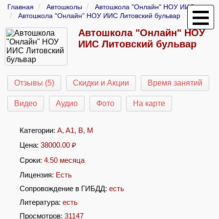
Главная
Автошколы
Автошкола "Онлайн" НОУ ИИС
Автошкола "Онлайн" НОУ ИИС Литовский бульвар
Автошкола "Онлайн" НОУ
ИИС Литовский бульвар
Отзывы (5)
Скидки и Акции
Время занятий
Видео
Аудио
Фото
На карте
Категории:
A
,
A1
,
B
,
M
Цена:
38000.00
₽
Сроки:
4.50 месяца
Лицензия:
Есть
Сопровождение в ГИБДД:
есть
Литература:
есть
Просмотров:
31147