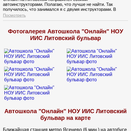
автоинструкторами. Полагаю, что лучше не найти. Так
получилось, что занимался я с двумя инструкторами. В
автошколе произошла какая-то заминка и моего инструктора,
Посмотреть
кстати супер профи, по не понятным мне причинам, сняли с
филиала. Я конечно протестовал, но уже время поджимало и
я согласился на другого. Если честно не ждал ничего
Фотогалерея Автошкола "Онлайн" НОУ
хорошего, а напрасно. Он оказался классным инструктором и
ИИС Литовский бульвар
я остался доволен вождением.
Автошкола "Онлайн" НОУ ИИС Литовский
бульвар на карте
Ближайшая станция метро Ясенево (6 мин.) на автобусе