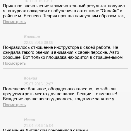
16.11.2016 19:11
Приятное впечатление и замечательный результат получил
я на курсах вождения от обучения в автошколе "Онлайн" в
районе м. Ясенево. Теория прошла наилучшим образом так,
как я обучался виртуально и сдавал экзамен ПДД в режиме
Посмотреть
онлайна. Инструктор Константин Сергеевич подъезжал
каждый раз ко мне на работу (за дополнительную плату) и
мне не довелось отрываться от производства. Меня вполне
Евгения
удовлетворила такая форма обучения. Цена вполне
22.09.2016 09:09
приемлемая.
Понравилось отношение инструктора к своей работе. Не
ожидала такого рвения и внимания к своей персоне. Авто
хорошее. Вот только площадка находится в страшненьком
месте на каком-то пустыре. Спасибо, что инструктор туда
Посмотреть
возит.
Ксения
25.07.2016 12:07
Помещение большое, оборудовано классно, но забыли
предусмотреть место для вешалки. Лекции – отменные!
Вождение лучше всего удавалось, когда мое занятие у
инструктора было первым и его никто не раздраконил. Об
Посмотреть
остальных лучше не вспоминать!
Назар
21.04.2016 15:04
Онлайн на Литовском понравился своими