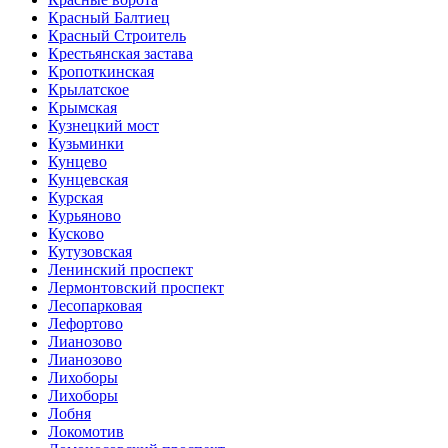
Красный Балтиец
Красный Строитель
Крестьянская застава
Кропоткинская
Крылатское
Крымская
Кузнецкий мост
Кузьминки
Кунцево
Кунцевская
Курская
Курьяново
Кусково
Кутузовская
Ленинский проспект
Лермонтовский проспект
Лесопарковая
Лефортово
Лианозово
Лианозово
Лихоборы
Лихоборы
Лобня
Локомотив