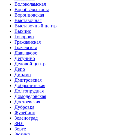
Волоколамская
Воробьёвы горы
Воронцовская
Выставочная
Выставочный центр
Выхино
Говорово
Гражданская
Грачёвская
Давыдково
Дегунино
Деловой центр
Депо
Динамо
Дмитровская
Добрынинская
Долгопрудная
Домодедовская
Достоевская
Дубровка
Жулебино
Зеленоград
ЗИЛ
Зорге
Зюзино