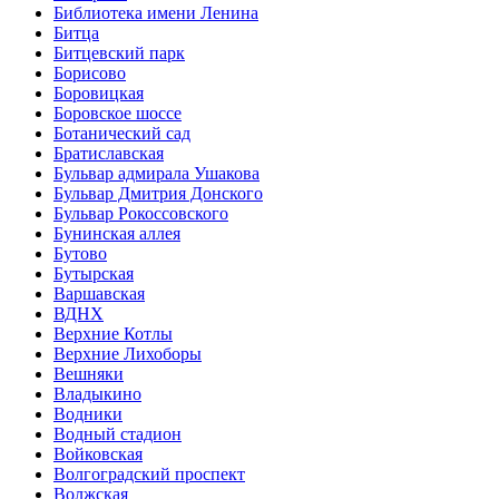
Библиотека имени Ленина
Битца
Битцевский парк
Борисово
Боровицкая
Боровское шоссе
Ботанический сад
Братиславская
Бульвар адмирала Ушакова
Бульвар Дмитрия Донского
Бульвар Рокоссовского
Бунинская аллея
Бутово
Бутырская
Варшавская
ВДНХ
Верхние Котлы
Верхние Лихоборы
Вешняки
Владыкино
Водники
Водный стадион
Войковская
Волгоградский проспект
Волжская