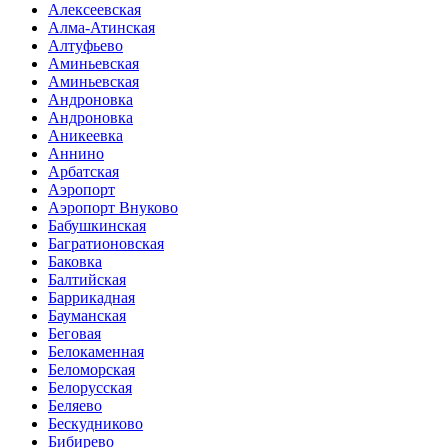
Алексеевская
Алма-Атинская
Алтуфьево
Аминьевская
Аминьевская
Андроновка
Андроновка
Аникеевка
Аннино
Арбатская
Аэропорт
Аэропорт Внуково
Бабушкинская
Багратионовская
Баковка
Балтийская
Баррикадная
Бауманская
Беговая
Белокаменная
Беломорская
Белорусская
Беляево
Бескудниково
Бибирево