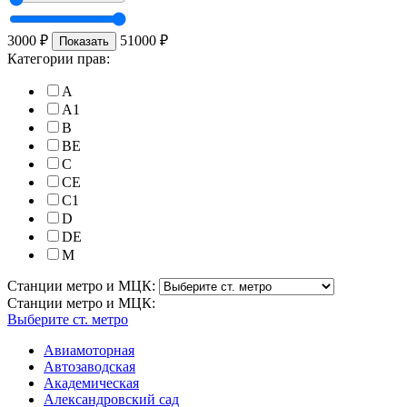
3000
₽
51000
₽
Показать
Категории прав:
A
A1
B
BE
C
CE
C1
D
DE
M
Станции метро и МЦК:
Станции метро и МЦК:
Выберите ст. метро
Авиамоторная
Автозаводская
Академическая
Александровский сад