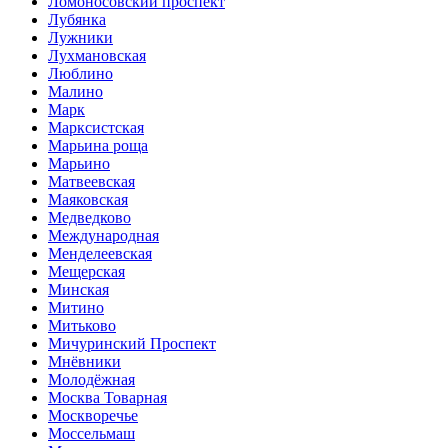
Ломоносовский проспект
Лубянка
Лужники
Лухмановская
Люблино
Малино
Марк
Марксистская
Марьина роща
Марьино
Матвеевская
Маяковская
Медведково
Международная
Менделеевская
Мещерская
Минская
Митино
Митьково
Мичуринский Проспект
Мнёвники
Молодёжная
Москва Товарная
Москворечье
Моссельмаш