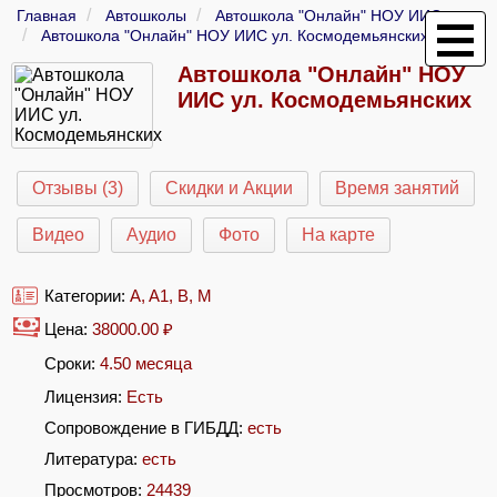
Главная
Автошколы
Автошкола "Онлайн" НОУ ИИС
Автошкола "Онлайн" НОУ ИИС ул. Космодемьянских
Автошкола "Онлайн" НОУ
ИИС ул. Космодемьянских
Отзывы (3)
Скидки и Акции
Время занятий
Видео
Аудио
Фото
На карте
Категории:
A
,
A1
,
B
,
M
Цена:
38000.00
₽
Сроки:
4.50 месяца
Лицензия:
Есть
Сопровождение в ГИБДД:
есть
Литература:
есть
Просмотров:
24439