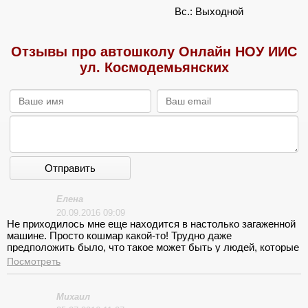
Вс.: Выходной
Отзывы про автошколу Онлайн НОУ ИИС
ул. Космодемьянских
Отправить
Елена
20.09.2016 09:09
Не приходилось мне еще находится в настолько загаженной
машине. Просто кошмар какой-то! Трудно даже
предположить было, что такое может быть у людей, которые
предоставляют услуги по обучению. Между прочим, далеко
Посмотреть
не бесплатно!
Михаил