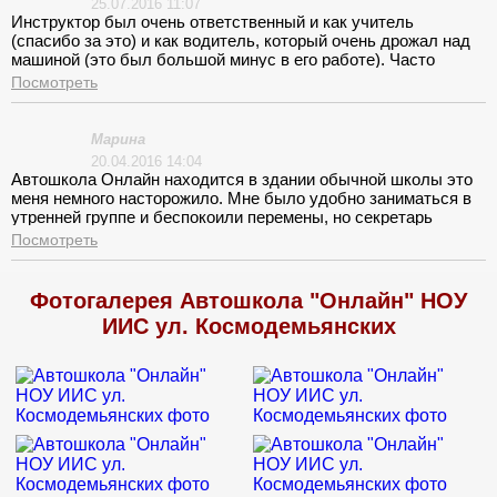
25.07.2016 11:07
Инструктор был очень ответственный и как учитель
(спасибо за это) и как водитель, который очень дрожал над
машиной (это был большой минус в его работе). Часто
хватался за сердце, когда я отрабатывал разные маневры.
Посмотреть
Это смешило и напрягало!
Марина
20.04.2016 14:04
Автошкола Онлайн находится в здании обычной школы это
меня немного насторожило. Мне было удобно заниматься в
утренней группе и беспокоили перемены, но секретарь
заверила «хорошей звукоизоляцией» и я расслабилась. Зря,
Посмотреть
нормально заниматься можно было только в вечерней
группе, что и пришлось сделать так как учиться утром было
сложно. Обучение приличное, но моментами скучное. Было
Фотогалерея Автошкола "Онлайн" НОУ
бы классно если бы все филиалы были обустроены
ИИС ул. Космодемьянских
одинаково, а не только центральные.