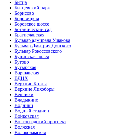
Битца
Битцевский парк
Борисово
Боровицкая
Боровское шоссе
Ботанический сад
Братиславская
Бульвар адмирала Ушакова
Бульвар Дмитрия Донского
Бульвар Рокоссовского
Бунинская аллея
Бутово
Бутырская
Варшавская
ВДНХ
Верхние Котлы
Верхние Лихоборы
Вешняки
Владыкино
Водники
Водный стадион
Войковская
Волгоградский проспект
Волжская
Волоколамская