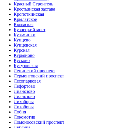
Красный Строитель
Крестьянская застава
Кропоткинская
Крылатское
Крымская
Кузнецкий мост
Кузьминки
Кунцево
Кунцевская
Курская
Курьяново
Кусково
Кутузовская
Ленинский проспект
Лермонтовский проспект
Лесопарковая
Лефортово
Лианозово
Лианозово
Лихоборы
Лихоборы
Лобня
Локомотив
Ломоносовский проспект
Лубянка