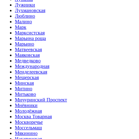
Лужники
Лухмановская
Люблино
Малино
Марк
Марксистская
Марьина роща
Марьино
Матвеевская
Маяковская
Медведково
Международная
Менделеевская
Мещерская
Минская
Митино
Митьково
Мичуринский Проспект
Мнёвники
Молодёжная
Москва Товарная
Москворечье
Моссельмаш
Мякинино
Нагатинская