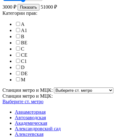
3000
₽
51000
₽
Показать
Категории прав:
A
A1
B
BE
C
CE
C1
D
DE
M
Станции метро и МЦК:
Станции метро и МЦК:
Выберите ст. метро
Авиамоторная
Автозаводская
Академическая
Александровский сад
Алексеевская