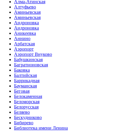
Алма-Атинская
Алтуфьево
Аминьевская
Аминьевская
Андроновка
Андроновка
Аникеевка
Аннино
Арбатская
Аэропорт
Аэропорт Внуково
Бабушкинская
Багратионовская
Баковка
Балтийская
Баррикадная
Бауманская
Беговая
Белокаменная
Беломорская
Белорусская
Беляево
Бескудниково
Бибирево
Библиотека имени Ленина