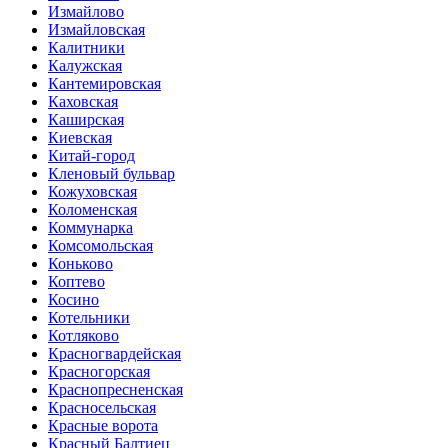
Измайлово
Измайловская
Калитники
Калужская
Кантемировская
Каховская
Каширская
Киевская
Китай-город
Кленовый бульвар
Кожуховская
Коломенская
Коммунарка
Комсомольская
Коньково
Коптево
Косино
Котельники
Котляково
Красногвардейская
Красногорская
Краснопресненская
Красносельская
Красные ворота
Красный Балтиец