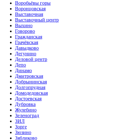
Воробьёвы горы
Воронцовская
Выставочная
Выставочный центр
Выхино
Говорово
Гражданская
Грачёвская
Давыдково
Дегунино
Деловой центр
Депо
Динамо
Дмитровская
Добрынинская
Долгопрудная
Домодедовская
Достоевская
Дубровка
Жулебино
Зеленоград
ЗИЛ
Зорге
Зюзино
Зябликово