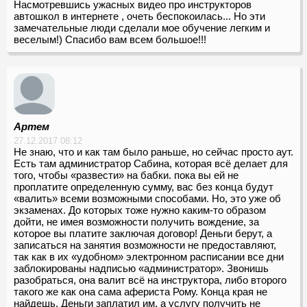
Насмотревшись ужасных видео про инструкторов
автошкол в интернете , очеть беспокоилась... Но эти
замечательные люди сделали мое обучение легким и
веселым!) Спасибо вам всем большое!!!
Артем
27.12.2017 08:12
Не знаю, что и как там было раньше, но сейчас просто аут.
Есть там администратор Сабина, которая всё делает для
того, чтобы «развести» на бабки. пока вы ей не
проплатите определенную сумму, вас без конца будут
«валить» всеми возможными способами. Но, это уже об
экзаменах. До которых тоже нужно каким-то образом
дойти, не имея возможности получить вождение, за
которое вы платите заключая договор! Деньги берут, а
записаться на занятия возможности не предоставляют,
так как в их «удобном» электронном расписании все дни
заблокированы надписью «администратор». Звонишь
разобраться, она валит всё на инструктора, либо второго
такого же как она сама афериста Рому. Конца края не
найдешь. Деньги заплатил им, а услугу получить не