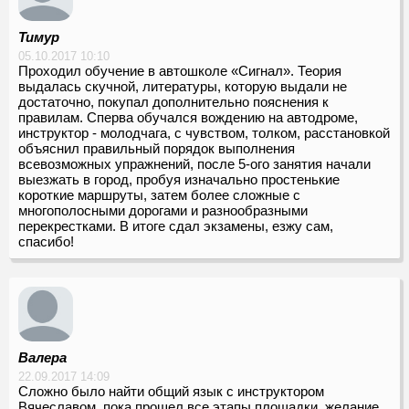
Тимур
05.10.2017 10:10
Проходил обучение в автошколе «Сигнал». Теория
выдалась скучной, литературы, которую выдали не
достаточно, покупал дополнительно пояснения к
правилам. Сперва обучался вождению на автодроме,
инструктор - молодчага, с чувством, толком, расстановкой
объяснил правильный порядок выполнения
всевозможных упражнений, после 5-ого занятия начали
выезжать в город, пробуя изначально простенькие
короткие маршруты, затем более сложные с
многополосными дорогами и разнообразными
перекрестками. В итоге сдал экзамены, езжу сам,
спасибо!
Валера
22.09.2017 14:09
Сложно было найти общий язык с инструктором
Вячеславом, пока прошел все этапы площадки, желание