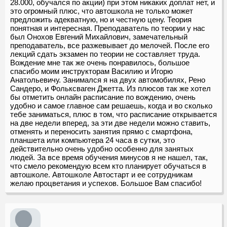
28.000, обучался по акции) при этом никаких доплат нет, и
это огромный плюс, что автошкола не только может
предложить адекватную, но и честную цену. Теория
понятная и интересная. Преподаватель по теории у нас
был Онохов Евгений Михайлович, замечательный
преподаватель, все разжевывает до мелочей. После его
лекций сдать экзамен по теории не составляет труда.
Вождение мне так же очень понравилось, большое
спасибо моим инструкторам Василию и Игорю
Анатольевичу. Занимался я на двух автомобилях, Рено
Сандеро, и Фольксваген Джетта. Из плюсов так же хотел
бы отметить онлайн расписание по вождению, очень
удобно и самое главное сам решаешь, когда и во сколько
тебе заниматься, плюс в том, что расписание открывается
на две недели вперед, за эти две недели можно ставить,
отменять и переносить занятия прямо с смартфона,
планшета или компьютера 24 часа в сутки, это
действительно очень удобно особенно для занятых
людей. За все время обучения минусов я не нашел, так,
что смело рекомендую всем кто планирует обучаться в
автошколе. Автошколе Автостарт и ее сотрудникам
желаю процветания и успехов. Большое Вам спасибо!