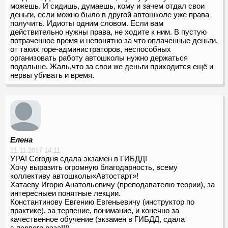
можешь. И сидишь, думаешь, кому и зачем отдал свои
деньги, если можно было в другой автошколе уже права
получить. Идиоты одним словом. Если вам
действительно нужны права, не ходите к ним. В пустую
потраченное время и непонятно за что оплаченные деньги.
от таких горе-администраторов, неспособных
организовать работу автошколы нужно держаться
подальше. Жаль,что за свои же деньги приходится ещё и
нервы убивать и время.
Елена
21.11.2017 14:11
УРА! Сегодня сдала экзамен в ГИБДД!
Хочу выразить огромную благодарность, всему
коллективу автошколы«Автостарт»!
Хатаеву Игорю Анатольевичу (преподавателю теории), за
интересныеи понятные лекции.
Константинову Евгению Евгеньевичу (инструктор по
практике), за терпение, понимание, и конечно за
качественное обучение (экзамен в ГИБДД, сдала
с первого раза!!!).