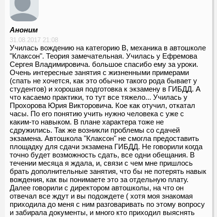
Аноним
31.08.2017 21:08
Училась вождению на категорию В, механика в автошколе
"Клаксон". Теория замечательная. Училась у Ефремова
Сергея Владимировича. большое спасибо ему за уроки.
Очень интересные занятия с жизненными примерами
(спать не хочется, как это обычно такого рода бывает у
студентов) и хорошая подготовка к экзамену в ГИБДД. А
что касаемо практики, то тут все тяжело... Училась у
Прохорова Юрия Викторовича. Кое как отучил, откатал
часы. По его понятию учить нужно человека с уже с
каким-то навыком. В плане характера тоже не
сдружились. Так же возникли проблемы со сдачей
экзамена. Автошкола "Клаксон" не смогла предоставить
площадку для сдачи экзамена ГИБДД. Не говорили когда
точно будет возможность сдать, все одни обещания. В
течении месяца я ждала, и, связи с чем мне пришлось
брать дополнительные занятия, что бы не потерять навык
вождения, как вы понимаете это за отдельную плату.
Далее говорили с директором автошколы, на что он
отвечал все ждут и вы подождете ( хотя моя знакомая
приходила до меня с ним разговаривать по этому вопросу
и забирала документы, и много кто приходил выяснять