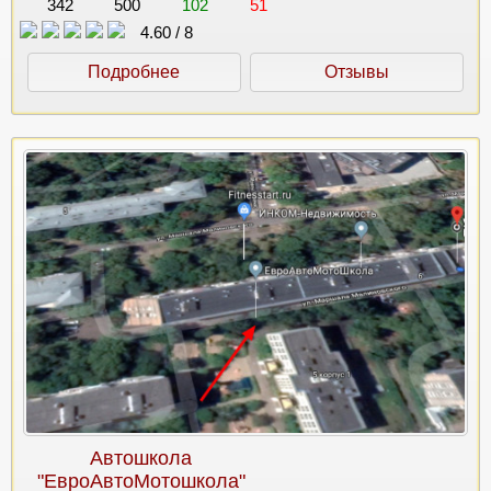
342
500
102
51
4.60
/
8
Подробнее
Отзывы
Автошкола
"ЕвроАвтоМотошкола"