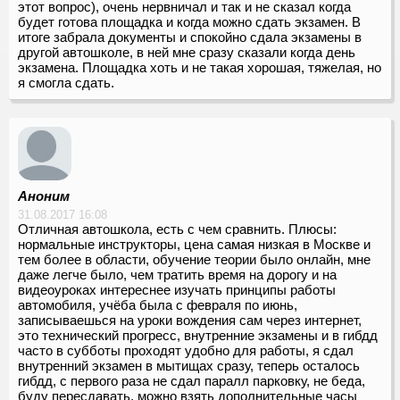
этот вопрос), очень нервничал и так и не сказал когда
будет готова площадка и когда можно сдать экзамен. В
итоге забрала документы и спокойно сдала экзамены в
другой автошколе, в ней мне сразу сказали когда день
экзамена. Площадка хоть и не такая хорошая, тяжелая, но
я смогла сдать.
Аноним
31.08.2017 16:08
Отличная автошкола, есть с чем сравнить. Плюсы:
нормальные инструкторы, цена самая низкая в Москве и
тем более в области, обучение теории было онлайн, мне
даже легче было, чем тратить время на дорогу и на
видеоуроках интереснее изучать принципы работы
автомобиля, учёба была с февраля по июнь,
записываешься на уроки вождения сам через интернет,
это технический прогресс, внутренние экзамены и в гибдд
часто в субботы проходят удобно для работы, я сдал
внутренний экзамен в мытищах сразу, теперь осталось
гибдд, с первого раза не сдал паралл парковку, не беда,
буду пересдавать, можно взять дополнительные часы