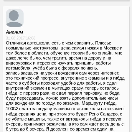
Аноним
31.08.2017 16:08
Отличная автошкола, есть с чем сравнить. Плюсы:
нормальные инструкторы, цена самая низкая в Москве и
тем более в области, обучение теории было онлайн, мне
даже легче было, чем тратить время на дорогу и на
видеоуроках интереснее изучать принципы работы
автомобиля, учёба была с февраля по июнь,
записываешься на уроки вождения сам через интернет,
это технический прогресс, внутренние экзамены и в гибдд
часто в субботы проходят удобно для работы, я сдал
внутренний экзамен в мытищах сразу, теперь осталось
гибдд, с первого раза не сдал паралл парковку, не беда,
буду пересдавать, можно взять дополнительные часы
для вождения по городу, по экзамен. Маршруту гибдд.
1000₽ плата за подачу машины от автошколы на экзамен
гибдд средняя цена, при этом это будет Рено Сандеро, с
не убитые машины, также от автошколы гибдд в первую
очередь принимает экзамены, а кто сам ждёт весь день с
8 утра до 6 вечера. Я доволен, со временем сдам на