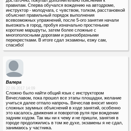
достаточно, покупал дополнительно пояснения к
правилам. Сперва обучался вождению на автодроме,
инструктор - молодчага, с чувством, толком, расстановкой
объяснил правильный порядок выполнения
всевозможных упражнений, после 5-ого занятия начали
выезжать в город, пробуя изначально простенькие
короткие маршруты, затем более сложные с
многополосными дорогами и разнообразными
перекрестками. В итоге сдал экзамены, езжу сам,
спасибо!
Валера
22.09.2017 14:09
Сложно было найти общий язык с инструктором
Вячеславом, пока прошел все этапы площадки, желание
учиться далее отпало напрочь. Вячеслав вносит много
сложных заумных объяснений в ходе занятий, особенно
это касалось движения и поворотов руля при вождении
задним ходом. Так мы ни к чему и не пришли, занятия в
городе продолжились в том же духе, экзамены я не сдал,
занимаюсь у частника.