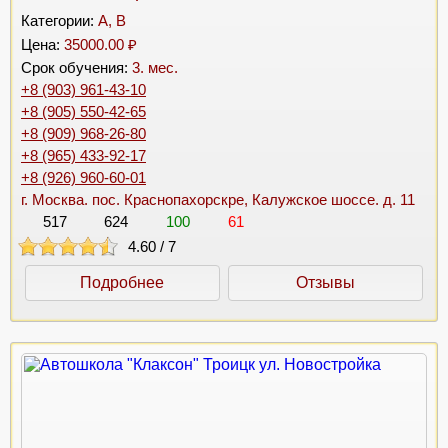
Категории:
A, B
Цена:
35000.00 ₽
Срок обучения:
3. мес.
+8 (903) 961-43-10
+8 (905) 550-42-65
+8 (909) 968-26-80
+8 (965) 433-92-17
+8 (926) 960-60-01
г. Москва. пос. Краснопахорскре, Калужское шоссе. д. 11
517
624
100
61
4.60
/
7
Подробнее
Отзывы