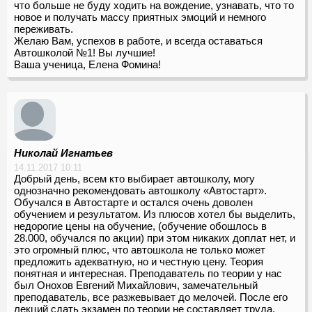
что больше не буду ходить на вождение, узнавать, что то
новое и получать массу приятных эмоций и немного
переживать.
Желаю Вам, успехов в работе, и всегда оставаться
Автошколой №1! Вы лучшие!
Ваша ученица, Елена Фомина!
Николай Игнатьев
14.11.2017 10:11
Добрый день, всем кто выбирает автошколу, могу
однозначно рекомендовать автошколу «Автостарт».
Обучался в Автостарте и остался очень доволен
обучением и результатом. Из плюсов хотел бы выделить,
недорогие цены на обучение, (обучение обошлось в
28.000, обучался по акции) при этом никаких доплат нет, и
это огромный плюс, что автошкола не только может
предложить адекватную, но и честную цену. Теория
понятная и интересная. Преподаватель по теории у нас
был Онохов Евгений Михайлович, замечательный
преподаватель, все разжевывает до мелочей. После его
лекций сдать экзамен по теории не составляет труда.