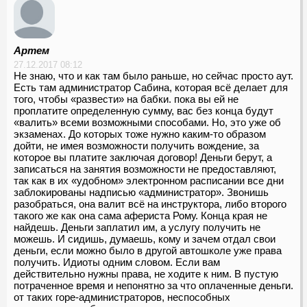
Артем
27.12.2017 08:12
Не знаю, что и как там было раньше, но сейчас просто аут.
Есть там администратор Сабина, которая всё делает для
того, чтобы «развести» на бабки. пока вы ей не
проплатите определенную сумму, вас без конца будут
«валить» всеми возможными способами. Но, это уже об
экзаменах. До которых тоже нужно каким-то образом
дойти, не имея возможности получить вождение, за
которое вы платите заключая договор! Деньги берут, а
записаться на занятия возможности не предоставляют,
так как в их «удобном» электронном расписании все дни
заблокированы надписью «администратор». Звонишь
разобраться, она валит всё на инструктора, либо второго
такого же как она сама афериста Рому. Конца края не
найдешь. Деньги заплатил им, а услугу получить не
можешь. И сидишь, думаешь, кому и зачем отдал свои
деньги, если можно было в другой автошколе уже права
получить. Идиоты одним словом. Если вам
действительно нужны права, не ходите к ним. В пустую
потраченное время и непонятно за что оплаченные деньги.
от таких горе-администраторов, неспособных