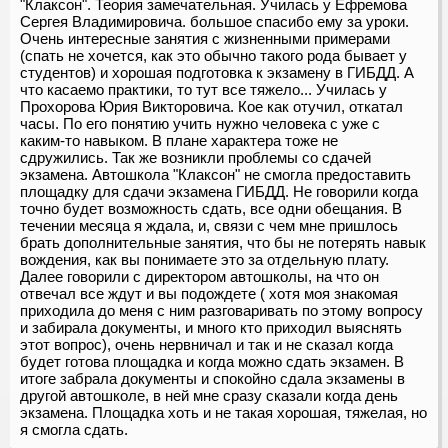
"Клаксон". Теория замечательная. Училась у Ефремова
Сергея Владимировича. большое спасибо ему за уроки.
Очень интересные занятия с жизненными примерами
(спать не хочется, как это обычно такого рода бывает у
студентов) и хорошая подготовка к экзамену в ГИБДД. А
что касаемо практики, то тут все тяжело... Училась у
Прохорова Юрия Викторовича. Кое как отучил, откатал
часы. По его понятию учить нужно человека с уже с
каким-то навыком. В плане характера тоже не
сдружились. Так же возникли проблемы со сдачей
экзамена. Автошкола "Клаксон" не смогла предоставить
площадку для сдачи экзамена ГИБДД. Не говорили когда
точно будет возможность сдать, все одни обещания. В
течении месяца я ждала, и, связи с чем мне пришлось
брать дополнительные занятия, что бы не потерять навык
вождения, как вы понимаете это за отдельную плату.
Далее говорили с директором автошколы, на что он
отвечал все ждут и вы подождете ( хотя моя знакомая
приходила до меня с ним разговаривать по этому вопросу
и забирала документы, и много кто приходил выяснять
этот вопрос), очень нервничал и так и не сказал когда
будет готова площадка и когда можно сдать экзамен. В
итоге забрала документы и спокойно сдала экзамены в
другой автошколе, в ней мне сразу сказали когда день
экзамена. Площадка хоть и не такая хорошая, тяжелая, но
я смогла сдать.