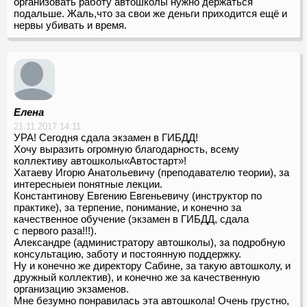
организовать работу автошколы нужно держаться
подальше. Жаль,что за свои же деньги приходится ещё и
нервы убивать и время.
Елена
21.11.2017 14:11
УРА! Сегодня сдала экзамен в ГИБДД!
Хочу выразить огромную благодарность, всему
коллективу автошколы«Автостарт»!
Хатаеву Игорю Анатольевичу (преподавателю теории), за
интересныеи понятные лекции.
Константинову Евгению Евгеньевичу (инструктор по
практике), за терпение, понимание, и конечно за
качественное обучение (экзамен в ГИБДД, сдала
с первого раза!!!).
Александре (администратору автошколы), за подробную
консультацию, заботу и постоянную поддержку.
Ну и конечно же директору Сабине, за такую автошколу, и
дружный коллектив), и конечно же за качественную
организацию экзаменов.
Мне безумно понравилась эта автошкола! Очень грустно,