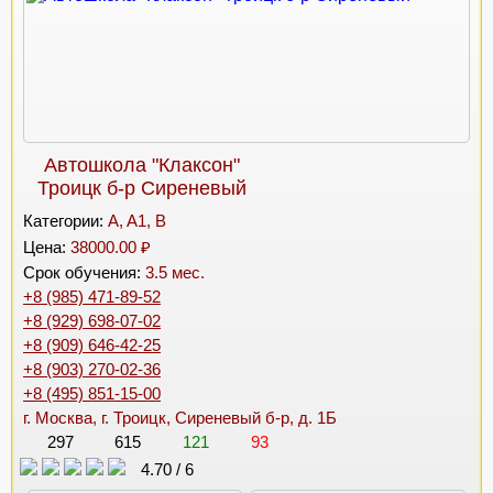
Автошкола "Клаксон"
Троицк б-р Сиреневый
Категории:
A, A1, B
Цена:
38000.00 ₽
Срок обучения:
3.5 мес.
+8 (985) 471-89-52
+8 (929) 698-07-02
+8 (909) 646-42-25
+8 (903) 270-02-36
+8 (495) 851-15-00
г. Москва, г. Троицк, Сиреневый б-р, д. 1Б
297
615
121
93
4.70
/
6