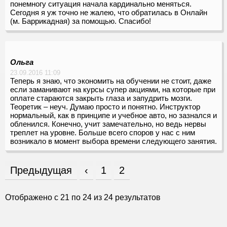
понемногу ситуация начала кардинально меняться.
Сегодня я уж точно не жалею, что обратилась в Онлайн
(м. Баррикадная) за помощью. Спасибо!
Ольга
23.09.2016 11:09
Теперь я знаю, что экономить на обучении не стоит, даже
если заманивают на курсы супер акциями, на которые при
оплате стараются закрыть глаза и запудрить мозги.
Теоретик – неуч. Думаю просто и понятно. Инструктор
нормальный, как в принципе и учебное авто, но зазнался и
обленился. Конечно, учит замечательно, но ведь нервы
треплет на уровне. Больше всего споров у нас с ним
возникало в момент выбора времени следующего занятия.
Предыдущая
‹
1
2
Отображено с
21
по
24
из
24
результатов