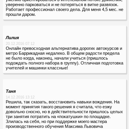
уверенно парковаться и не потеряться в витке развязок.
Работает профессионал своего дела. Для меня 4,5 мес. не
прошли даром.
Лилия
20.12.2016 07:12
Онлайн превосходная альтернатива дорогих автокурсов и
метро Баррикадная недалеко. В общем радости предела
не было когда, наконец, начали учиться (пришлось
подождать полного набора в группу). Отличная подготовка
учителей и машинки классные!
Таня
14.12.2016 13:12
Решила, так сказать, восстановить навыки вождения. На
момент принятия такого решения я считала, что езжу
довольно сносно, но в действительности пришлось целых
три занятия потратить на «покатушки» по площадке.
Злилась на себя, но при поддержке моего мастера
производственного обучения Максима Львовича