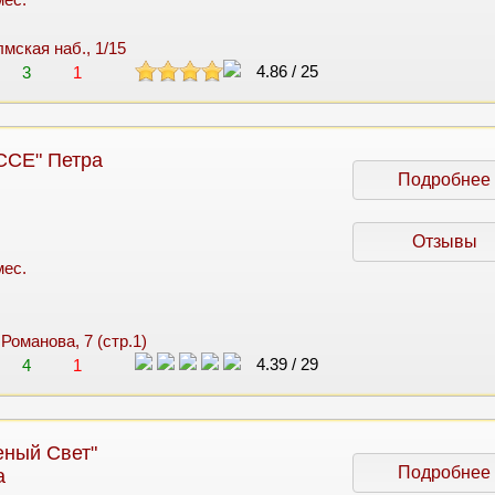
лмская наб., 1/15
4.86
/
25
3
1
ССЕ" Петра
Подробнее
Отзывы
мес.
 Романова, 7 (стр.1)
4.39
/
29
4
1
еный Свет"
Подробнее
а