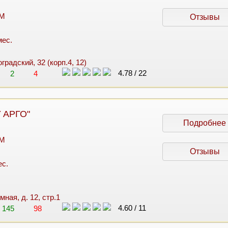
 M
Отзывы
мес.
оградский, 32 (корп.4, 12)
4.78
/
22
2
4
 АРГО"
Подробнее
 M
Отзывы
ес.
мная, д. 12, стр.1
4.60
/
11
145
98