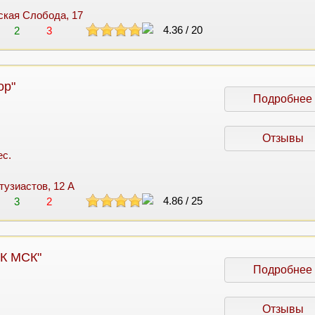
нская Слобода, 17
4.36
/
20
2
3
ор"
Подробнее
Отзывы
ес.
тузиастов, 12 А
4.86
/
25
3
2
К МСК"
Подробнее
Отзывы