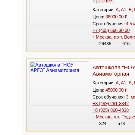
проспект
Категории:
A, A1, B,
Цена:
38000.00 ₽
Срок обучения:
4.5 
+7 (495) 666 30 00
г. Москва, пр-т. Волг
26436
616
Автошкола "НОУ
Авиамоторная
Категории:
A, A1, B,
Цена:
45000.00 ₽
Срок обучения:
3. м
+8 (499) 261-8342
+8 (925) 860-4938
г. Москва, ул. Подъе
324
573