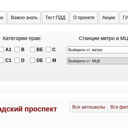
ки
Важно знать
Тест ПДД
О проекте
Акции
Г
Категории прав:
Станции метро и МЦ
A1
B
BE
C
Выберите ст. метро
C1
D
DE
M
Все автошколы
Все фи
адский проспект