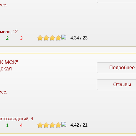
мес.
емная, 12
4.34
/
23
2
3
К МСК"
Подробнее
дская
Отзывы
мес.
Автозаводский, 4
4.42
/
21
1
4