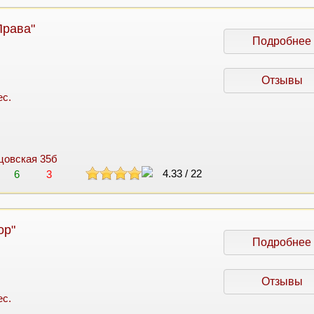
Права"
Подробнее
Отзывы
ес.
нцовская 35б
4.33
/
22
6
3
ор"
Подробнее
Отзывы
ес.