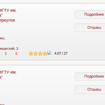
МГТУ им.
Подробнее
а"
ереулок
Отзывы
мес.
рищеский, 3
4.07
/
27
3
6
МГТУ им.
Подробнее
а"
Отзывы
мес.