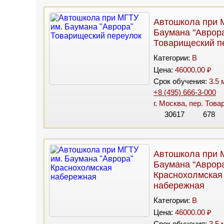
Автошкола при 
Баумана "Аврор
Товарищеский п
Категории:
B
Цена:
46000.00 ₽
Срок обучения:
3.5 
+8 (495) 666-3-000
г. Москва, пер. Това
30617
678
Автошкола при 
Баумана "Аврор
Краснохолмская
набережная
Категории:
B
Цена:
46000.00 ₽
Срок обучения:
3.5 