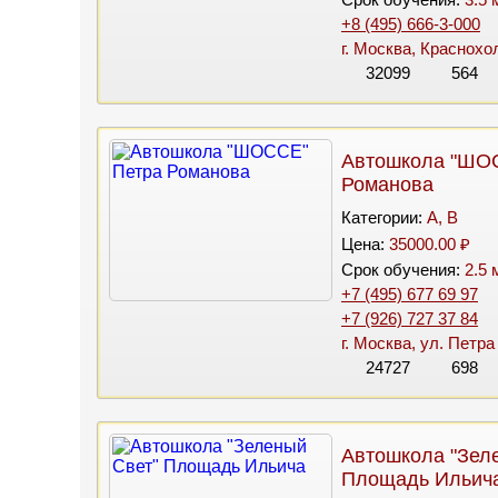
+8 (495) 666-3-000
г. Москва, Краснохо
32099
564
Автошкола "ШО
Романова
Категории:
A, B
Цена:
35000.00 ₽
Срок обучения:
2.5 
+7 (495) 677 69 97
+7 (926) 727 37 84
г. Москва, ул. Петра
24727
698
Автошкола "Зел
Площадь Ильич