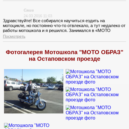
Саша
24.03.2016 11:03
Здравствуйте! Все собирался научиться ездить на
мотоцикле, но постоянно что-то отвлекало, а тут недалеко от
работы мотошкола и я решился. Занимался в «МОТО
ОБРАЗ» на Остаповском проезде. Понравилась площадка,
Посмотреть
места прилично, отличная разметка. Инструктор уделял
много внимания, все детально объяснял. Отработал вывод
из заноса, научился правильному распределению баланса
Фотогалерея Мотошкола "МОТО ОБРАЗ"
между задним и передним тормозом. Конечно в начале руки
на Остаповском проезде
с ногами заплетались, наделал кучу ошибок, но благодаря
поддержки инструктора все постепенно получилось. Вышел
из мотошколы с довольно приличными знаниями.