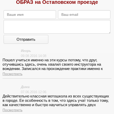
ОБРАЗ на Остаповском проезде
Отправить
Игорь
09.08.2016 14:08
Пошел учиться именно на эти курсы потому, что друг,
отучившись здесь, очень хвалил своего инструктора на
вождении. Записался на прохождение практики именно к
нему. Мои ожидания он не оправдал. На вопросы внятно
Посмотреть
ответить не может, постоянно взвинченный. Ни разу я не
видел его в хорошем настроении. Занятия проводил как бы
нехотя, часто курил вовремя занятия. Был любитель
Дима
опоздать без объяснения причины. А лекции достаточно
07.06.2016 12:06
информативные, для того чтобы разобраться в ПДД.
Действительно классная мотошкола из всех существующих
в городе. Ее особенность в том, что здесь учат только тому,
как качественно и быстро научиться управлять двух
колесным другом. Много практики! Классный инструктор! Что
Посмотреть
еще надо?