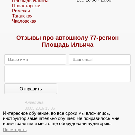
Площадь Ильича
Пролетарская
Римская
Таганская
Чкаловская
Отзывы про автошколу 77-регион
Площадь Ильича
Отправить
Ангелина
30.05.2016 13:05
Интересное обучение, во все сроки мы вложились,
инструктор замечательно обучает. Не понравилось мне
время занятий и место где оборудовали аудиторию.
Надеялась увидеть что-то более презентабельное.
Посмотреть