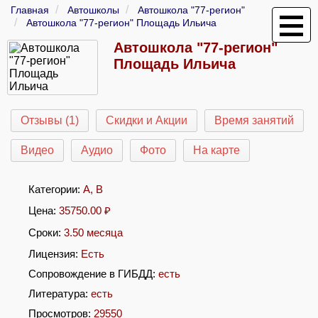
Главная
Автошколы
Автошкола "77-регион"
Автошкола "77-регион" Площадь Ильича
Автошкола "77-регион"
Площадь Ильича
Отзывы (1)
Скидки и Акции
Время занятий
Видео
Аудио
Фото
На карте
Категории:
A
,
B
Цена:
35750.00
₽
Сроки:
3.50 месяца
Лицензия:
Есть
Сопровождение в ГИБДД:
есть
Литература:
есть
Просмотров:
29550