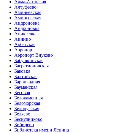
Алма-Атинская
Алтуфьево
Аминьевская
Аминьевская
Андроновка
Андроновка
Аникеевка
Аннино
Арбатская
Аэропорт
Аэропорт Внуково
Бабушкинская
Багратионовская
Баковка
Балтийская
Баррикадная
Бауманская
Беговая
Белокаменная
Беломорская
Белорусская
Беляево
Бескудниково
Бибирево
Библиотека имени Ленина