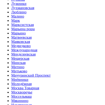
Лужники
Лухмановская
Люблино
Малино
Марк
Марксистская
Марьина роща
Марьино
Матвеевская
Маяковская
Медведково
Международная
Менделеевская
Мещерская
Минская
Митино
Митьково
Мичуринский Проспект
Мнёвники
Молодёжная
Москва Товарная
Москворечье
Моссельмаш
Мякинино
Нагатинская