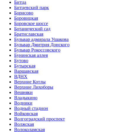
Битца
Битцевский парк
Борисово
Боровицкая
Боровское шоссе
Ботанический сад
Братиславская
Бульвар адмирала Ушакова
Бульвар Дмитрия Донского
Бульвар Рокоссовского
Бунинская аллея
Бутово
Бутырская
Варшавская
ВДНХ
Верхние Котлы
Верхние Лихоборы
Вешняки
Владыкино
Водники
Водный стадион
Войковская
Волгоградский проспект
Волжская
Волоколамская