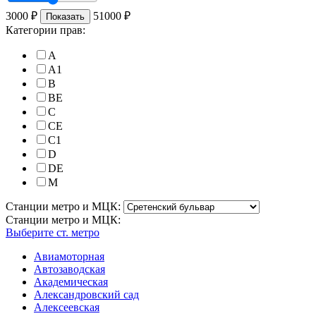
3000
₽
51000
₽
Показать
Категории прав:
A
A1
B
BE
C
CE
C1
D
DE
M
Станции метро и МЦК:
Станции метро и МЦК:
Выберите ст. метро
Авиамоторная
Автозаводская
Академическая
Александровский сад
Алексеевская