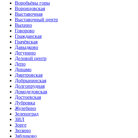
Воробьёвы горы
Воронцовская
Выставочная
Выставочный центр
Выхино
Говорово
Гражданская
Грачёвская
Давыдково
Дегунино
Деловой центр
Депо
Динамо
Дмитровская
Добрынинская
Долгопрудная
Домодедовская
Достоевская
Дубровка
Жулебино
Зеленоград
ЗИЛ
Зорге
Зюзино
Зябликово