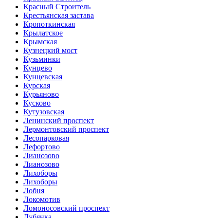
Красный Строитель
Крестьянская застава
Кропоткинская
Крылатское
Крымская
Кузнецкий мост
Кузьминки
Кунцево
Кунцевская
Курская
Курьяново
Кусково
Кутузовская
Ленинский проспект
Лермонтовский проспект
Лесопарковая
Лефортово
Лианозово
Лианозово
Лихоборы
Лихоборы
Лобня
Локомотив
Ломоносовский проспект
Лубянка