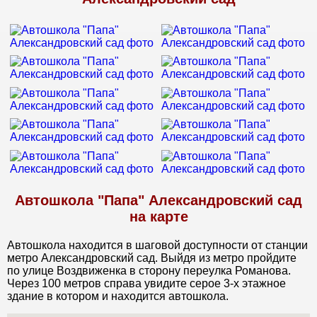
переживала,очень боялась что у меня не получится.Но я
слушала и запоминала что говорил мне инструктор Виктор
Васильевич и все стало получаться.Затем были
экзамены.Сдала-все хорошо.И теперь я тоже
ВОДИТЕЛЬ.Большое спасибо всему коллективу Автошколы
ПАПА.
Автошкола "Папа" Александровский сад
на карте
Автошкола находится в шаговой доступности от станции
метро Александровский сад. Выйдя из метро пройдите
по улице Воздвиженка в сторону переулка Романова.
Через 100 метров справа увидите серое 3-х этажное
здание в котором и находится автошкола.