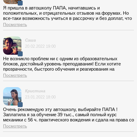
Я пришла в автошколу ПАПА, начитавшись и
положительных, и отрицательных отзывов на форумах. Но
все-таки возможность учиться в рассрочку и без доплат, что
подтверждают все отучившиеся, перевесила весь негатив.
Посмотреть
Первый плюс - школа не выступает посредником
предоставления услуг, т.е. приехав в центральный офис я
сразу подписала договор именно с ПАПА. Второй - 38 часов
Саша
практики соответствуют 19-ти полноценным занятиям с
20.02.2022 19:00
инструктором, правда, учитывайте, что 1 урок отводится на
школьный экзамен. Вождением я занималась на Пражской с
Не возникло проблем ни с одним из образовательных
Костей, учил неплохо, особенно хорошо подготовил к сдаче
блоков, достойный уровень преподавания! Если хотите
в ГИБДД, ведь та же парковка на площадке и в городе
прозрачности, быстрого обучения и реагирования на
сильно отличается. Внутр. зачеты прошла на Вавилова, в
возникающие проблемы - добро пожаловать в ПАПА!
ГИБДД - организованно с группой. Школу советую!
Посмотреть
Кристина
23.01.2022 18:00
Очень рекомендую эту автошколу, выбирайте ПАПА !
Заплатила я за обучение 39 тыс., самый полный курс
механики с 56 ч. практического вождения и сдала на права со
второй попытки. Для заключения договора я обратилась в
Посмотреть
центральный офис на Академической, сумма на сайте (мне
ее еще и подтвердили в телефонном разговоре) полностью