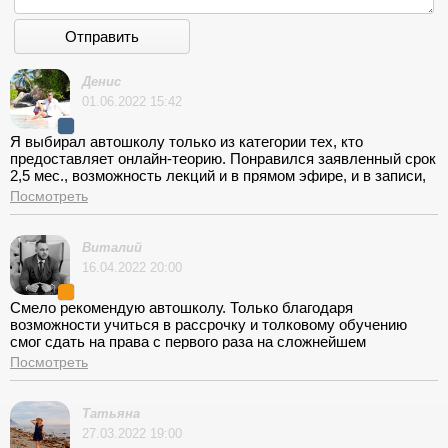
Отправить
Денис
01.06.2022 15:42
Я выбирал автошколу только из категории тех, кто
предоставляет онлайн-теорию. Понравился заявленный срок
2,5 мес., возможность лекций и в прямом эфире, и в записи,
оплата в рассрочку и отсутствие доплат. Не соврали ни в
Посмотреть
чем! Небольшой осадок остался только от того, что
вождение начиналось не от моего метро, а от Водного
стадиона. В остальном - хорошее обучение. Очень
Виталий
понравилось, что школьный экзамен по ПДД можно также
16.04.2022 20:00
сдать онлайн в личном кабинете. Маршруты ГИБДД, а мы
были прикреплены к Марьино, учили на практике, так что
Смело рекомендую автошколу. Только благодаря
неожиданностей не было. Мне потребовалась пересдача, но
возможности учиться в рассрочку и толковому обучению
все равно считаю свое получение прав беспроблемным и
смог сдать на права с первого раза на сложнейшем
недорогим - 30750 руб.
Лобненском маршруте. Спасибо и благодарю!
Посмотреть
Татьяна
27.03.2022 19:00