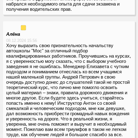
набрался необходимого опыта для сдачи экзамена и
получения водительских прав.
Алёна
08.12.2024 15:56
Хочу выразить свою признательность начальству
автошколы "Мос" за отличный подбор
квалифицированных работников. Проучившись на курсах,
я с уверенностью могу сказать, что с выбором учебного
заведения я не ошиблась. Менеджер Елизавета с чутким
подходом и пониманием отнеслась ко всем учащимся
нашей маленькой группы. Андрей Петрович в свою
очередь доступно донес до слушателей такой не простой
теоретический курс, что лично мне помогло освоить
целый материал – знаки, правила дорожного движения и
многое другое. Если будете здесь учиться, старайтесь
попасть именно к нему! Инструктор Антон со своей
смекалкой и человеческим подходом, мне как девушке,
дал возможность приобрести громадный навык вождения
и уверенность на дороге. Что в реальной жизни, я
уверенна, мне очень поможет и выручит в необходимый
момент. Пожелаю вам всем триумфов в таком не легком
труде, как обучение людей и большое спасибо за все.