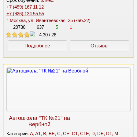
Срок обучения:
3. мес.
+7 (499) 167 11 12
+7 (926) 134 55 55
г. Москва, ул. Ивантеевская, 25 (каб.22)
29730
637
5
1
4.30
/
26
Подробнее
Отзывы
Автошкола "ТК №21" на
Вербной
Категории:
A, A1, B, BE, C, CE, C1, C1E, D, DE, D1, M