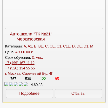
Автошкола "ТК №21"
Черкизовская
Категории:
A, A1, B, BE, C, CE, C1, C1E, D, DE, D1, M
Цена:
43000.00 ₽
Срок обучения:
3. мес.
+7 (499) 167 11 12
+7 (926) 134 55 55
г. Москва, Сиреневый б-р, 4Г
767
536
122
95
4.60
/
8
Подробнее
Отзывы