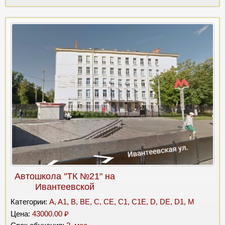
Автошкола "ТК №21" на
Ивантеевской
Категории:
A, A1, B, BE, C, CE, C1, C1E, D, DE, D1, M
Цена:
43000.00 ₽