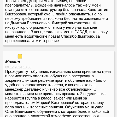
Теорию вёл Дмитрий Анатольевич, неплохой
преподаватель. Вождение начиналось так же у моей
станции метро, автоинструктор был сначала Константин
Викторович, который очень любил опаздывать, но по
первому требования автошкола бесплатно заменила его
на Дмитрия Евгеньевича. Дмитрий замечательный
инстурктор с огромным опытом у него учиться мне
понравилось. В конце сдал экзамен в ГИБДД, и теперь у
меня есть водитльские права! Спасибо Дмитрию, за
профессионализм и терпение
Михаил
09.12.2024 13:53
Проходил тут обучение, изначально меня привлекла цена
и возможность оплатить обучение в рассрочку, а
закрепившим моё решение пройти обучение вас - было
удобное расположение классов, и конечно же ваш
менеджер детально и учтиво всё объясняющий. С
момента записи мне пришлось прождать 2 недели пока
наберется группа в класс. закрепили меня за
преподавателем Марией Викторовной которая к слову
вела очень интересные занятия. Обучению меня учил
Олег Вадимович, обучением с которым было в кайф, всё
оно прошло в дружеской атмосфере, естественно я