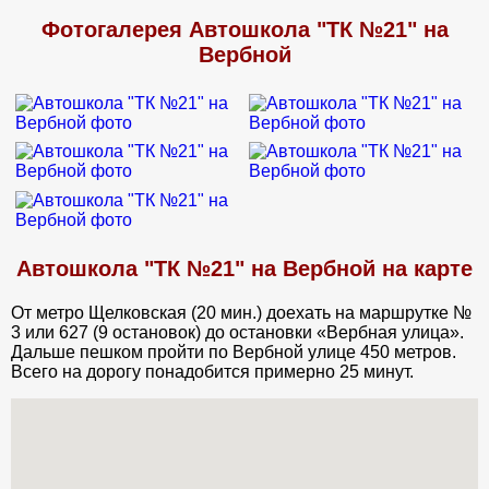
объяснил меня заверили, что все будет хорошо и после
выздоровления я смогу учиться с другой группой. Но на деле
Фотогалерея Автошкола "ТК №21" на
вышло что кто-то что-то не отметил и мои занятия сгорели.
Вербной
Автошкола "ТК №21" на Вербной на карте
От метро Щелковская (20 мин.) доехать на маршрутке №
3 или 627 (9 остановок) до остановки «Вербная улица».
Дальше пешком пройти по Вербной улице 450 метров.
Всего на дорогу понадобится примерно 25 минут.