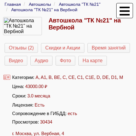
Главная
Автошколы
Автошкола "ТК №21"
Автошкола "ТК №21" на Вербной
Автошкола "ТК №21" на
Вербной
Отзывы (2)
Скидки и Акции
Время занятий
Видео
Аудио
Фото
На карте
Категории:
A
,
A1
,
B
,
BE
,
C
,
CE
,
C1
,
C1E
,
D
,
DE
,
D1
,
M
Цена:
43000.00
₽
Сроки:
3.0 месяца
Лицензия:
Есть
Сопровождение в ГИБДД:
есть
Просмотров:
30434
г. Москва, ул. Вербная, 4