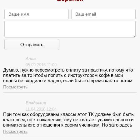
Отправить
Алла
05.09.2016 11:09
Думаю, нужно пересмотреть оплату за практику, потому что
платить за то чтобы попить с инструктором кофе в мои
планы не входило и ладно, если бы это время как-то потом
отработали, но нет же, мы занятие закончили точно по
Посмотреть
графику!
Владимир
11.04.2016 12:04
При том как оборудованы классы этот ТК должен был быть
классным, но к сожалению, ему не хватает уважительного и
внимательного отношения к своим ученикам. Но зато здесь
внимательно пересчитают только ваши деньги. Примерно к
Посмотреть
середине курса я заболел, позвонил администратору все