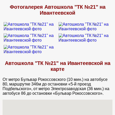
площадка супер, но инструктор увы оказался хамом с
недалекими шуточками. Попросила заменить, но все
Фотогалерея Автошкола "ТК №21" на
оказались заняты. Отмучила я все занятия, а потом долго
Ивантеевской
сдавала экзамены.
Автошкола "ТК №21" на Ивантеевской на
карте
От метро Бульвар Рокоссовского (10 мин.) на автобусе
80, маршрутке 346м до остановки «5-й проезд
Подбельского», от метро Электрозаводская (36 мин.) на
автобусе 86 до остановки «Бульвар Рокоссовского».