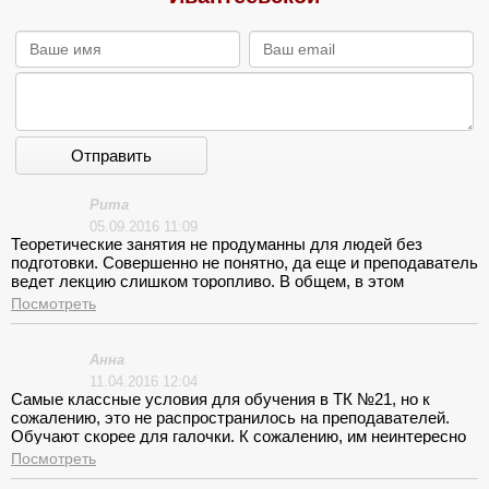
Отправить
Рита
05.09.2016 11:09
Теоретические занятия не продуманны для людей без
подготовки. Совершенно не понятно, да еще и преподаватель
ведет лекцию слишком торопливо. В общем, в этом
речитативе сложно разобраться, а о том, чтобы запомнить, я
Посмотреть
вообще молчу.
Анна
11.04.2016 12:04
Самые классные условия для обучения в ТК №21, но к
сожалению, это не распространилось на преподавателей.
Обучают скорее для галочки. К сожалению, им неинтересно
чтобы от них уходили со знаниями. На вождении дела
Посмотреть
обстоят также. Машины хорошие видно, что за ними следят,