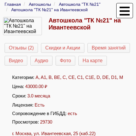
Главная
Автошколы
Автошкола "ТК №21"
Автошкола "ТК №21" на Ивантеевской
Автошкола "ТК №21" на
Ивантеевской
Отзывы (2)
Скидки и Акции
Время занятий
Видео
Аудио
Фото
На карте
Категории:
A
,
A1
,
B
,
BE
,
C
,
CE
,
C1
,
C1E
,
D
,
DE
,
D1
,
M
Цена:
43000.00
₽
Сроки:
3.0 месяца
Лицензия:
Есть
Сопровождение в ГИБДД:
есть
Просмотров:
29730
г. Москва, ул. Ивантеевская, 25 (каб.22)