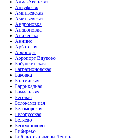
Алма-Атинская
Алтуфьево
Аминьевская
Аминьевская
Андроновка
Андроновка
Аникеевка
Аннино
Арбатская
Аэропорт
Аэропорт Внуково
Бабушкинская
Багратионовская
Баковка
Балтийская
Баррикадная
Бауманская
Беговая
Белокаменная
Беломорская
Белорусская
Беляево
Бескудниково
Бибирево
Библиотека имени Ленина