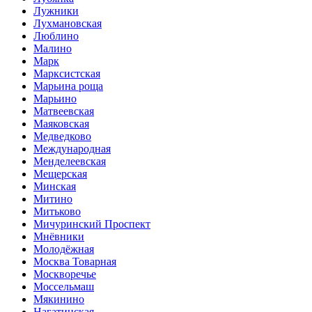
Лужники
Лухмановская
Люблино
Малино
Марк
Марксистская
Марьина роща
Марьино
Матвеевская
Маяковская
Медведково
Международная
Менделеевская
Мещерская
Минская
Митино
Митьково
Мичуринский Проспект
Мнёвники
Молодёжная
Москва Товарная
Москворечье
Моссельмаш
Мякинино
Нагатинская