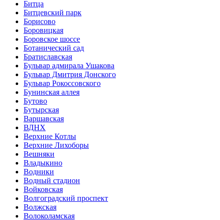
Битца
Битцевский парк
Борисово
Боровицкая
Боровское шоссе
Ботанический сад
Братиславская
Бульвар адмирала Ушакова
Бульвар Дмитрия Донского
Бульвар Рокоссовского
Бунинская аллея
Бутово
Бутырская
Варшавская
ВДНХ
Верхние Котлы
Верхние Лихоборы
Вешняки
Владыкино
Водники
Водный стадион
Войковская
Волгоградский проспект
Волжская
Волоколамская