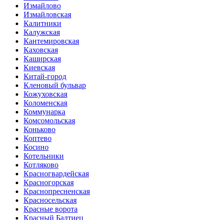
Измайлово
Измайловская
Калитники
Калужская
Кантемировская
Каховская
Каширская
Киевская
Китай-город
Кленовый бульвар
Кожуховская
Коломенская
Коммунарка
Комсомольская
Коньково
Коптево
Косино
Котельники
Котляково
Красногвардейская
Красногорская
Краснопресненская
Красносельская
Красные ворота
Красный Балтиец