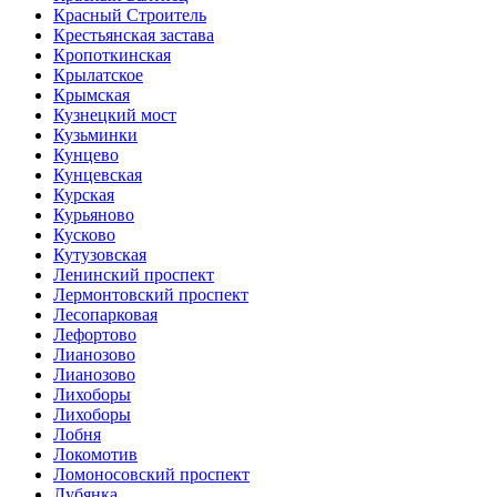
Красный Строитель
Крестьянская застава
Кропоткинская
Крылатское
Крымская
Кузнецкий мост
Кузьминки
Кунцево
Кунцевская
Курская
Курьяново
Кусково
Кутузовская
Ленинский проспект
Лермонтовский проспект
Лесопарковая
Лефортово
Лианозово
Лианозово
Лихоборы
Лихоборы
Лобня
Локомотив
Ломоносовский проспект
Лубянка