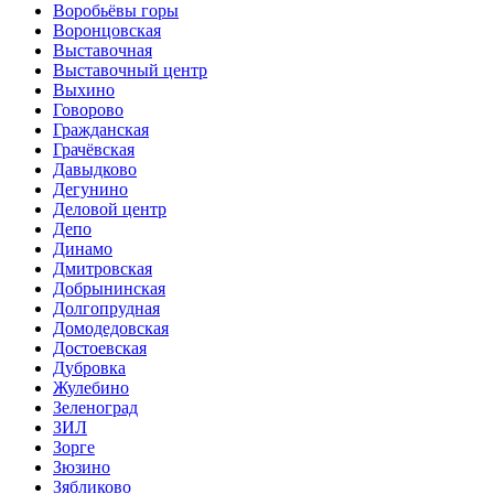
Воробьёвы горы
Воронцовская
Выставочная
Выставочный центр
Выхино
Говорово
Гражданская
Грачёвская
Давыдково
Дегунино
Деловой центр
Депо
Динамо
Дмитровская
Добрынинская
Долгопрудная
Домодедовская
Достоевская
Дубровка
Жулебино
Зеленоград
ЗИЛ
Зорге
Зюзино
Зябликово