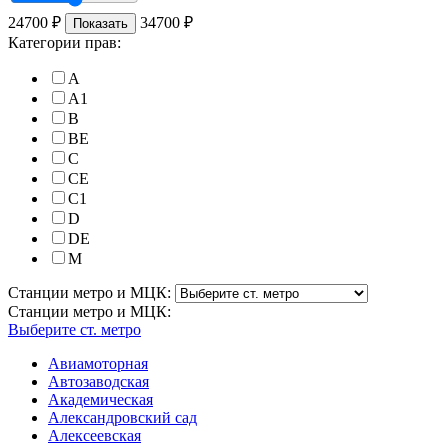
24700
₽
34700
₽
Показать
Категории прав:
A
A1
B
BE
C
CE
C1
D
DE
M
Станции метро и МЦК:
Станции метро и МЦК:
Выберите ст. метро
Авиамоторная
Автозаводская
Академическая
Александровский сад
Алексеевская