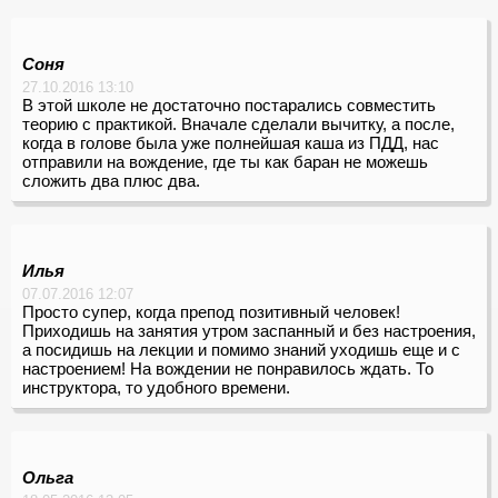
Соня
27.10.2016 13:10
В этой школе не достаточно постарались совместить
теорию с практикой. Вначале сделали вычитку, а после,
когда в голове была уже полнейшая каша из ПДД, нас
отправили на вождение, где ты как баран не можешь
сложить два плюс два.
Илья
07.07.2016 12:07
Просто супер, когда препод позитивный человек!
Приходишь на занятия утром заспанный и без настроения,
а посидишь на лекции и помимо знаний уходишь еще и с
настроением! На вождении не понравилось ждать. То
инструктора, то удобного времени.
Ольга