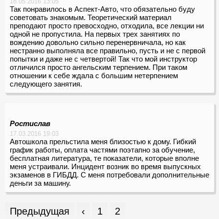
18.05.2016 13:05
Так понравилось в Аспект-Авто, что обязательно буду
советовать знакомым. Теоретический материал
преподают просто превосходно, отходила, все лекции ни
одной не пропустила. На первых трех занятиях по
вождению довольно сильно перенервничала, но как
нестранно выполняла все правильно, пусть и не с первой
попытки и даже не с четвертой! Так что мой инструктор
отличился просто ангельским терпением. При таком
отношении к себе ждала с большим нетерпением
следующего занятия.
Ростислав
17.03.2016 19:03
Автошкола прельстила меня близостью к дому. Гибкий
график работы, оплата частями поэтапно за обучение,
бесплатная литература, те показатели, которые вполне
меня устраивали. Инцидент возник во время выпускных
экзаменов в ГИБДД. С меня потребовали дополнительные
деньги за машину.
Предыдущая
‹
1
2