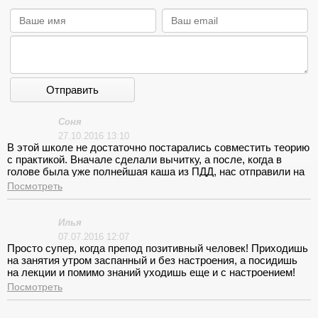
Отправить
Соня
27.10.2016 13:10
В этой школе не достаточно постарались совместить теорию
с практикой. Вначале сделали вычитку, а после, когда в
голове была уже полнейшая каша из ПДД, нас отправили на
вождение, где ты как баран не можешь сложить два плюс
Посмотреть
два.
Илья
07.07.2016 12:07
Просто супер, когда препод позитивный человек! Приходишь
на занятия утром заспанный и без настроения, а посидишь
на лекции и помимо знаний уходишь еще и с настроением!
На вождении не понравилось ждать. То инструктора, то
Посмотреть
удобного времени.