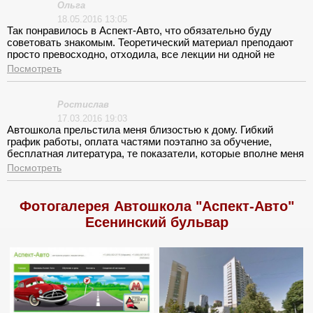
Ольга
18.05.2016 13:05
Так понравилось в Аспект-Авто, что обязательно буду
советовать знакомым. Теоретический материал преподают
просто превосходно, отходила, все лекции ни одной не
пропустила. На первых трех занятиях по вождению довольно
Посмотреть
сильно перенервничала, но как нестранно выполняла все
правильно, пусть и не с первой попытки и даже не с
четвертой! Так что мой инструктор отличился просто
Ростислав
ангельским терпением. При таком отношении к себе ждала с
17.03.2016 19:03
большим нетерпением следующего занятия.
Автошкола прельстила меня близостью к дому. Гибкий
график работы, оплата частями поэтапно за обучение,
бесплатная литература, те показатели, которые вполне меня
устраивали. Инцидент возник во время выпускных
Посмотреть
экзаменов в ГИБДД. С меня потребовали дополнительные
деньги за машину.
Фотогалерея Автошкола "Аспект-Авто"
Есенинский бульвар