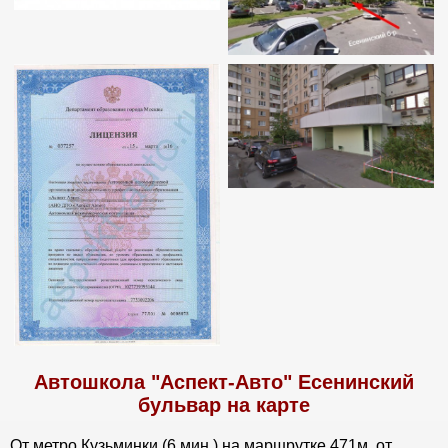
Автошкола "Аспект-Авто" Есенинский
бульвар на карте
От метро Кузьминки (6 мин.) на маршрутке 471м, от