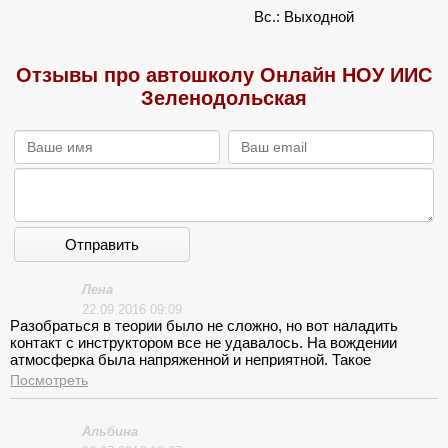
Вс.: Выходной
Отзывы про автошколу Онлайн НОУ ИИС
Зеленодольская
Отправить
Лена
22.09.2016 09:09
Разобраться в теории было не сложно, но вот наладить
контакт с инструктором все не удавалось. На вождении
атмосферка была напряженной и неприятной. Такое
впечатление, что ты пришла к нему учиться за бесплатно.
Посмотреть
Альбина