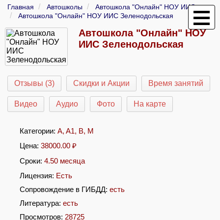
Главная
Автошколы
Автошкола "Онлайн" НОУ ИИС
Автошкола "Онлайн" НОУ ИИС Зеленодольская
Автошкола "Онлайн" НОУ
ИИС Зеленодольская
Отзывы (3)
Скидки и Акции
Время занятий
Видео
Аудио
Фото
На карте
Категории:
A
,
A1
,
B
,
M
Цена:
38000.00
₽
Сроки:
4.50 месяца
Лицензия:
Есть
Сопровождение в ГИБДД:
есть
Литература:
есть
Просмотров:
28725