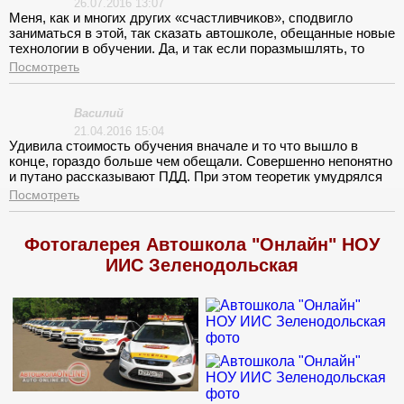
26.07.2016 13:07
Меня, как и многих других «счастливчиков», сподвигло
заниматься в этой, так сказать автошколе, обещанные новые
технологии в обучении. Да, и так если поразмышлять, то
учиться тогда когда тебе удобно, для моего
Посмотреть
ненормированного графика работы, это просто чудо!
Стоимость, кстати, для такого типа учебы очень даже ничего.
Вот я и приступила. Оказалось, что все чудо технологии и
Василий
разработки закончились на присланных, в электронном виде,
21.04.2016 15:04
учебных материалов. Поддержки в их изучении никакой не
Удивила стоимость обучения вначале и то что вышло в
было.
конце, гораздо больше чем обещали. Совершенно непонятно
и путано рассказывают ПДД. При этом теоретик умудрялся
запутаться сам, а что уж говорить о нас.
Посмотреть
Фотогалерея Автошкола "Онлайн" НОУ
ИИС Зеленодольская