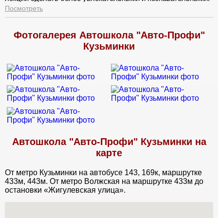
Инструктор оставил много позитивных впечатлений.
Посмотреть
Фотогалерея Автошкола "Авто-Профи"
Кузьминки
Автошкола "Авто-Профи" Кузьминки на
карте
От метро Кузьминки на автобусе 143, 169к, маршрутке
433м, 443м. От метро Волжская на маршрутке 433м до
остановки «Жигулевская улица».