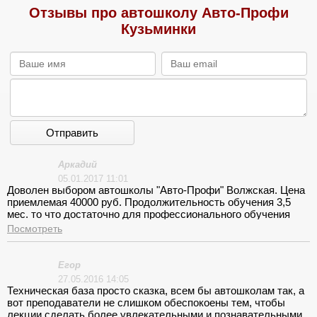
Отзывы про автошколу Авто-Профи
Кузьминки
Отправить
Аркадий
05.01.2017 11:01
Доволен выбором автошколы "Авто-Профи" Волжская. Цена
приемлемая 40000 руб. Продолжительность обучения 3,5
мес. то что достаточно для профессионального обучения
вождения. В заведении работает такая категория
Посмотреть
подобранных специалистов, которая в единой спайке и
заинтересована в положительном результате.Советую своим
друзьям замечательное авто заведение.
Егор
27.05.2016 14:05
Техническая база просто сказка, всем бы автошколам так, а
вот преподаватели не слишком обеспокоены тем, чтобы
лекции сделать более увлекательными и познавательными.