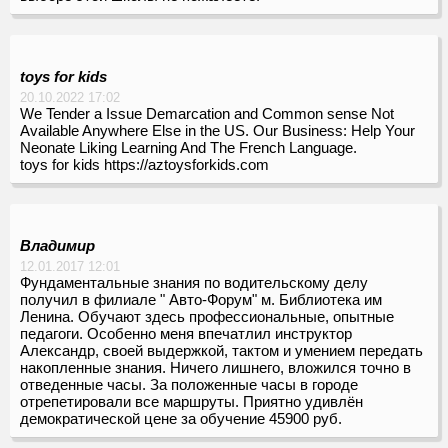
toys for kids
20.10.2022 17:02
We Tender a Issue Demarcation and Common sense Not
Available Anywhere Else in the US. Our Business: Help Your
Neonate Liking Learning And The French Language.
toys for kids https://aztoysforkids.com
Владимир
12.01.2017 12:01
Фундаментальные знания по водительскому делу
получил в филиале " Авто-Форум" м. Библиотека им
Ленина. Обучают здесь профессиональные, опытные
педагоги. Особенно меня впечатлил инструктор
Александр, своей выдержкой, тактом и умением передать
накопленные знания. Ничего лишнего, вложился точно в
отведенные часы. За положенные часы в городе
отрепетировали все маршруты. Приятно удивлён
демократической цене за обучение 45900 руб.