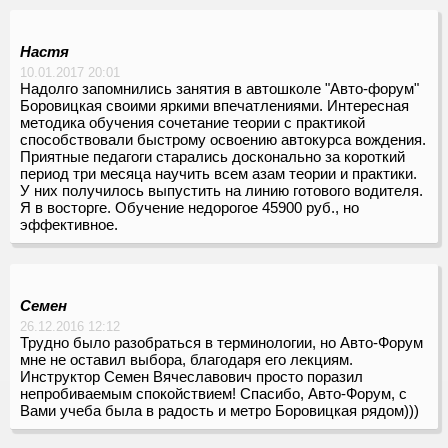
Настя
10.01.2017 20:01
Надолго запомнились занятия в автошколе "Авто-форум"
Боровицкая своими яркими впечатлениями. Интересная
методика обучения сочетание теории с практикой
способствовали быстрому освоению автокурса вождения.
Приятные педагоги старались досконально за короткий
период три месяца научить всем азам теории и практики.
У них получилось выпустить на линию готового водителя.
Я в восторге. Обучение недорогое 45900 руб., но
эффективное.
Семен
26.12.2016 12:12
Трудно было разобраться в терминологии, но Авто-Форум
мне не оставил выбора, благодаря его лекциям.
Инструктор Семен Вячеславович просто поразил
непробиваемым спокойствием! Спасибо, Авто-Форум, с
Вами учеба была в радость и метро Боровицкая рядом)))