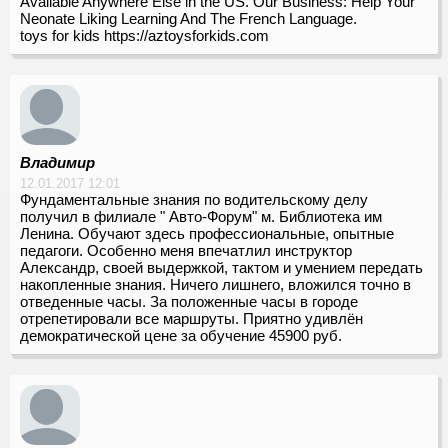
Available Anywhere Else in the US. Our Business: Help Your
Neonate Liking Learning And The French Language.
toys for kids https://aztoysforkids.com
Владимир
12.01.2017 12:01
Фундаментальные знания по водительскому делу
получил в филиале " Авто-Форум" м. Библиотека им
Ленина. Обучают здесь профессиональные, опытные
педагоги. Особенно меня впечатлил инструктор
Александр, своей выдержкой, тактом и умением передать
накопленные знания. Ничего лишнего, вложился точно в
отведенные часы. За положенные часы в городе
отрепетировали все маршруты. Приятно удивлён
демократической цене за обучение 45900 руб.