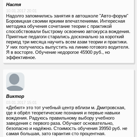
Настя
10.01.2017 20:01
Надолго запомнились занятия в автошколе "Авто-форум"
Боровицкая своими яркими впечатлениями. Интересная
методика обучения сочетание теории с практикой
способствовали быстрому освоению автокурса вождения.
Приятные педагоги старались досконально за короткий
период три месяца научить всем азам теории и практики.
У них получилось выпустить на линию готового водителя.
Я в восторге. Обучение недорогое 45900 руб., но
эффективное.
Виктор
03.01.2017 15:01
«Дебют» это тот учебный центр вблизи м. Дмитровская,
где я обрёл теоретические познания и первые навыки
вождения. Радуюсь правильному выбору учебного
заведения с первого раза. Обучают основательно,
безопасно и надёжно. Стоимость обучения 39950 руб. не
самая большая, зато гарантия сто процентная.