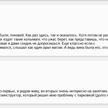
и, поновей. Как раз здесь, так и оказалось. Хотя потом не ра
 ездят такие колымаги, что ужас берет, как представишь, что н
ковая и даже скидок не допросишься. Еще классно если с
имался, слышал как один орал матом. А ведь вина была его, это
ервых, я рядом живу, во-вторых очень интересно на занятиях, 
оинструктор, который решил мою проблему с парковкой (долго 