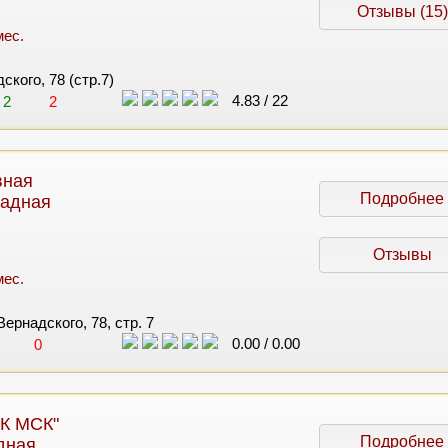
Отзывы (15)
мес.
ского, 78 (стр.7)
4.83
/
22
2
2
вная
Подробнее
падная
Отзывы
мес.
Вернадского, 78, стр. 7
0.00
/
0.00
0
К МСК"
Подробнее
дная