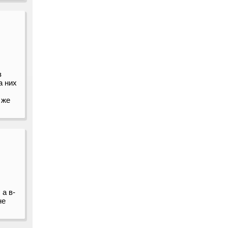
з
а них
 же
а в-
не