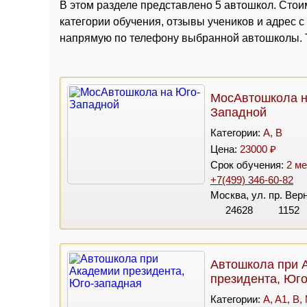
В этом разделе представлено 5 автошкол. Стоим
категории обучения, отзывы учеников и адрес 
напрямую по телефону выбранной автошколы. Т
МосАвтошкола н
Западной
Категории:
A, B
Цена:
23000 ₽
Срок обучения:
2 ме
+7(499) 346-60-82
Москва, ул. пр. Вер
24628
1152
Автошкола при 
президента, Юг
Категории:
A, A1, B,