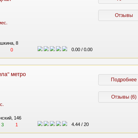
Отзывы
мес.
ышкина, 8
0.00
/
0.00
0
ла" метро
Подробнее
Отзывы (6)
с.
инский, 146
4.44
/
20
3
1