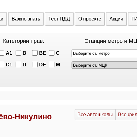
ки
Важно знать
Тест ПДД
О проекте
Акции
Г
Категории прав:
Станции метро и МЦ
A1
B
BE
C
Выберите ст. метро
C1
D
DE
M
Все автошколы
Все фи
ёво-Никулино