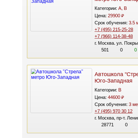
Категории:
A, B
Цена:
29900 ₽
Срок обучения:
3.5 
+7 (495) 215-25-28
+7 (966) 114-38-48
г. Москва. ул. Покр
501
0
0
Автошкола "Стре
Юго-Западная
Категории:
B
Цена:
44600 ₽
Срок обучения:
3 ме
+7 (495) 970 30 12
г. Москва, пр-т. Лен
28771
0