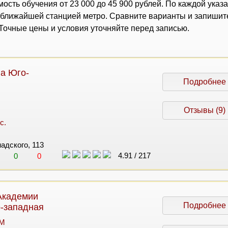
ость обучения от 23 000 до 45 900 рублей. По каждой указ
с ближайшей станцией метро. Сравните варианты и запишит
очные цены и условия уточняйте перед записью.
а Юго-
Подробнее
Отзывы (9)
с.
надского, 113
4.91
/
217
0
0
Академии
Подробнее
о-западная
 M