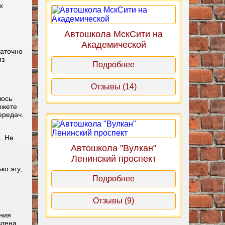
х
Автошкола МскСити на
Академической
таточно
из
Подробнее
Отзывы (14)
лось
ожете
ередач.
. Не
Автошкола "Вулкан"
Ленинский проспект
ко эту,
Подробнее
Отзывы (9)
ния
влена