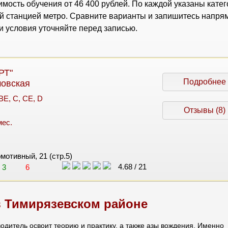
мость обучения от 46 400 рублей. По каждой указаны кате
ей станцией метро. Сравните варианты и запишитесь напря
 условия уточняйте перед записью.
РТ"
Подробнее
мовская
 BE, C, CE, D
Отзывы (8)
мес.
омотивный, 21 (стр.5)
4.68
/
21
3
6
 Тимирязевском районе
водитель освоит теорию и практику, а также азы вождения. Именно