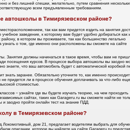
нно и без лишней спешки, желательно, путем сравнения нескольки
 соответствующую всем предъявленным требованиям.
ре автошколы в Тимирязевском районе?
месторасположением, так как вам придется ездить на занятия дос
 учебное заведение, к которому вам будет удобно добираться как 
к району, в котором вы проживаете, так как большинство легально
 узнать о том, где именно они расположены вы сможете на сайте
ы. Занятия должны начинаться в такое время, чтобы вам не приш
ради посещения курсов. В процессе выбора автошколы вы заодно м
чно знаете, что ваш автомобиль будет с автоматической коробкой п
ит знать заранее. Обязательно уточните то, как именно происходит
и не придется ли в процессе обучения доплачивать за что-либо еще
высокой стоимостью.
лассов − узнайте где вы будете изучать теорию, на чем проходить
езависимых сайтах, таких как Garageru.ru вы сможете найти не толь
 и заодно пройти онлайн тест на знание ПДД.
колу в Темирязевском районе?
 Локомотивный, дом 21, предлагает водителям выбрать для обуче
робном описании, которое вы найдете на сайте Garageru.ru предста