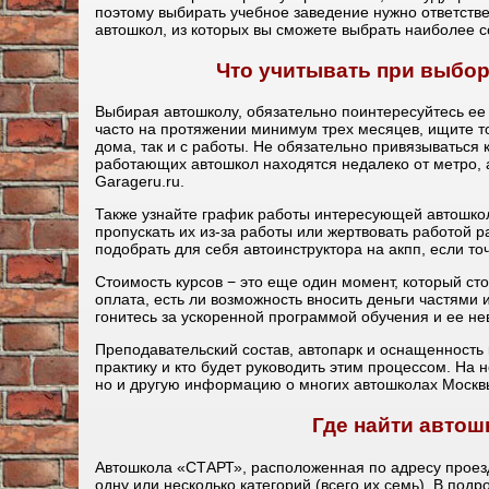
поэтому выбирать учебное заведение нужно ответстве
автошкол, из которых вы сможете выбрать наиболее
Что учитывать при выбо
Выбирая автошколу, обязательно поинтересуйтесь ее 
часто на протяжении минимум трех месяцев, ищите то
дома, так и с работы. Не обязательно привязываться 
работающих автошкол находятся недалеко от метро, а
Garageru.ru.
Также узнайте график работы интересующей автошкол
пропускать их из-за работы или жертвовать работой 
подобрать для себя автоинструктора на акпп, если то
Стоимость курсов − это еще один момент, который сто
оплата, есть ли возможность вносить деньги частями 
гонитесь за ускоренной программой обучения и ее не
Преподавательский состав, автопарк и оснащенность к
практику и кто будет руководить этим процессом. На н
но и другую информацию о многих автошколах Москвы
Где найти автош
Автошкола «СТАРТ», расположенная по адресу проезд
одну или несколько категорий (всего их семь). В под