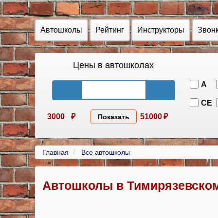
Автошколы
Рейтинг
Инструкторы
Звон
Цены в автошколах
A
CE
3000
₽
51000
₽
Показать
Главная
Все автошколы
Автошколы в Тимирязевско