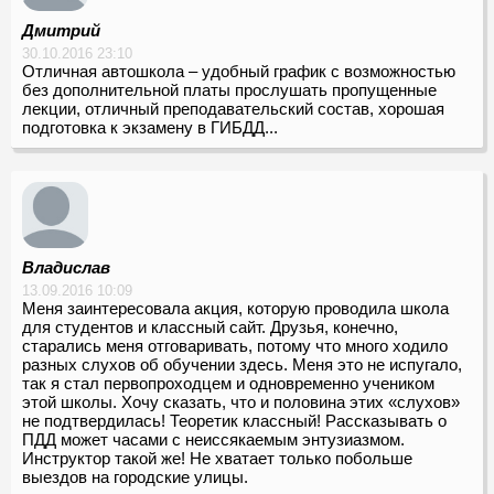
Дмитрий
30.10.2016 23:10
Отличная автошкола – удобный график с возможностью
без дополнительной платы прослушать пропущенные
лекции, отличный преподавательский состав, хорошая
подготовка к экзамену в ГИБДД...
Владислав
13.09.2016 10:09
Меня заинтересовала акция, которую проводила школа
для студентов и классный сайт. Друзья, конечно,
старались меня отговаривать, потому что много ходило
разных слухов об обучении здесь. Меня это не испугало,
так я стал первопроходцем и одновременно учеником
этой школы. Хочу сказать, что и половина этих «слухов»
не подтвердилась! Теоретик классный! Рассказывать о
ПДД может часами с неиссякаемым энтузиазмом.
Инструктор такой же! Не хватает только побольше
выездов на городские улицы.