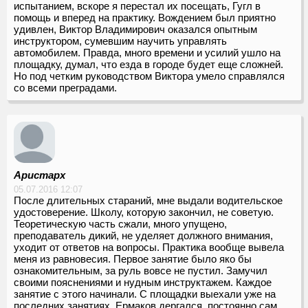
испытанием, вскоре я перестал их посещать, Гугл в
помощь и вперед на практику. Вождением был приятно
удивлен, Виктор Владимирович оказался опытным
инструктором, сумевшим научить управлять
автомобилем. Правда, много времени и усилий ушло на
площадку, думал, что езда в городе будет еще сложней.
Но под четким руководством Виктора умело справлялся
со всеми преградами.
Аристарх
05.07.2016 12:07
После длительных стараний, мне выдали водительское
удостоверение. Школу, которую закончил, не советую.
Теоретическую часть сжали, много упущено,
преподаватель дикий, не уделяет должного внимания,
уходит от ответов на вопросы. Практика вообще вывела
меня из равновесия. Первое занятие было яко бы
ознакомительным, за руль вовсе не пустил. Замучил
своими пояснениями и нудным инструктажем. Каждое
занятие с этого начинали. С площадки выехали уже на
последних занятиях, Ермаков дергался, постоянно сам