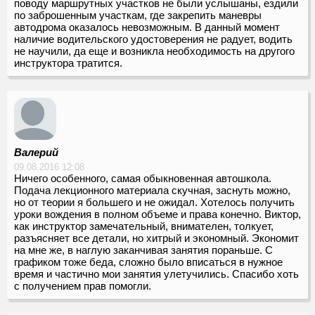
поводу маршрутных участков не были услышаны, ездили
по заброшенным участкам, где закрепить маневры
автодрома оказалось невозможным. В данный момент
наличие водительского удостоверения не радует, водить
не научили, да еще и возникла необходимость на другого
инструктора тратится.
Валерий
09.08.2016 12:08
Ничего особенного, самая обыкновенная автошкола.
Подача лекционного материала скучная, заснуть можно,
но от теории я большего и не ожидал. Хотелось получить
уроки вождения в полном объеме и права конечно. Виктор,
как инструктор замечательный, внимателен, толкует,
разъясняет все детали, но хитрый и экономный. Экономит
на мне же, в наглую заканчивая занятия пораньше. С
графиком тоже беда, сложно было вписаться в нужное
время и частично мои занятия улетучились. Спасибо хоть
с получением прав помогли.