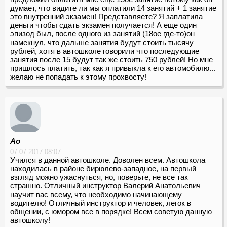
думает, что видите ли мы оплатили 14 занятий + 1 занятие
это внутренний экзамен! Представляете? Я заплатила
деньги чтобы сдать экзамен получается! А еще один
эпизод был, после одного из занятий (18ое где-то)он
намекнул, что дальше занятия будут стоить тысячу
рублей, хотя в автошколе говорили что последующие
занятия после 15 будут так же стоить 750 рублей! Но мне
пришлось платить, так как я привыкла к его автомобилю...
желаю не попадать к этому прохвосту!
Ао
07.07.2017 08:07
Учился в данной автошколе. Доволен всем. Автошкола
находилась в районе бирюлево-западное, на первый
взгляд можно ужаснуться, но, поверьте, не все так
страшно. Отличный инструктор Валерий Анатольевич
научит вас всему, что необходимо начинающему
водителю! Отличный инструктор и человек, легок в
общении, с юмором все в порядке! Всем советую данную
автошколу!