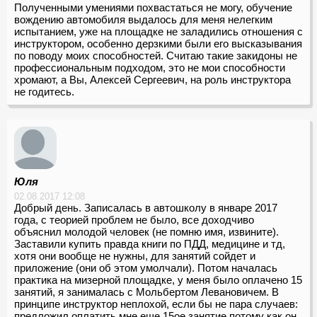
Полученными умениями похвастаться не могу, обучение
вождению автомобиля выдалось для меня нелегким
испытанием, уже на площадке не заладились отношения с
инструктором, особенно дерзкими были его высказывания
по поводу моих способностей. Считаю такие закидоны не
профессиональным подходом, это не мои способности
хромают, а Вы, Алексей Сергеевич, на роль инструктора
не годитесь.
Юля
02.08.2017 12:08
Добрый день. Записалась в автошколу в январе 2017
года, с теорией проблем не было, все доходчиво
объяснил молодой человек (не помню имя, извините).
Заставили купить правда книги по ПДД, медицине и тд,
хотя они вообще не нужны, для занятий сойдет и
приложение (они об этом умолчали). Потом началась
практика на мизерной площадке, у меня было оплачено 15
занятий, я занималась с Мольбертом Левановичем. В
принципе инструктор неплохой, если бы не пара случаев:
предложил оплатить мне еще 15ое занятие потому как он