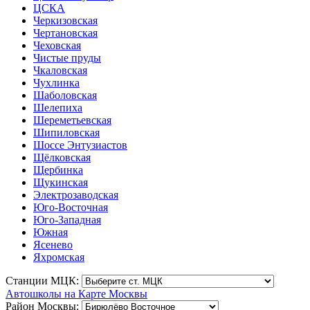
ЦСКА
Черкизовская
Чертановская
Чеховская
Чистые пруды
Чкаловская
Чухлинка
Шаболовская
Шелепиха
Шереметьевская
Шипиловская
Шоссе Энтузиастов
Щёлковская
Щербинка
Щукинская
Электрозаводская
Юго-Восточная
Юго-Западная
Южная
Ясенево
Яхромская
Станции МЦК:
Автошколы на Карте Москвы
Район Москвы: