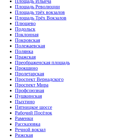
Площадь Ильича
Площадь Революции
Площадь трёх вокзалов
Площадь Трёх Вокзалов
Плющево
Подольск
Поклонная
Покровская
Полежаевская
Полянка
Пражская
Преображенская площадь
Прокшино
Пролетарская
Проспект Вернадского
Проспект Мира
Профсоюзная
Пушкинская
Пыхтино
Пятницкое шоссе
Рабочий Посёлок
Раменки
Рассказовка
Речной вокзал
Рижская