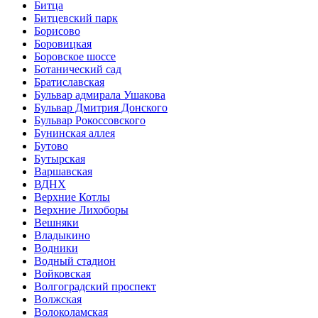
Битца
Битцевский парк
Борисово
Боровицкая
Боровское шоссе
Ботанический сад
Братиславская
Бульвар адмирала Ушакова
Бульвар Дмитрия Донского
Бульвар Рокоссовского
Бунинская аллея
Бутово
Бутырская
Варшавская
ВДНХ
Верхние Котлы
Верхние Лихоборы
Вешняки
Владыкино
Водники
Водный стадион
Войковская
Волгоградский проспект
Волжская
Волоколамская