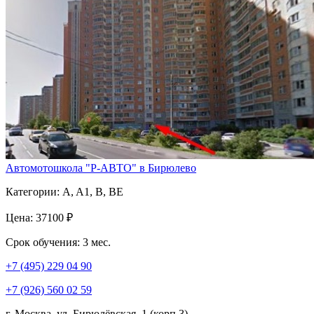
Автомотошкола "Р-АВТО" в Бирюлево
Категории:
A, A1, B, BE
Цена:
37100 ₽
Срок обучения:
3 мес.
+7 (495) 229 04 90
+7 (926) 560 02 59
г. Москва, ул. Бирюлёвская, 1 (корп.3)