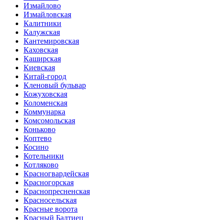
Измайлово
Измайловская
Калитники
Калужская
Кантемировская
Каховская
Каширская
Киевская
Китай-город
Кленовый бульвар
Кожуховская
Коломенская
Коммунарка
Комсомольская
Коньково
Коптево
Косино
Котельники
Котляково
Красногвардейская
Красногорская
Краснопресненская
Красносельская
Красные ворота
Красный Балтиец