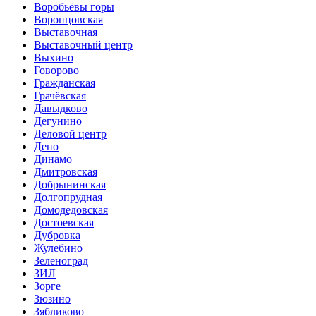
Воробьёвы горы
Воронцовская
Выставочная
Выставочный центр
Выхино
Говорово
Гражданская
Грачёвская
Давыдково
Дегунино
Деловой центр
Депо
Динамо
Дмитровская
Добрынинская
Долгопрудная
Домодедовская
Достоевская
Дубровка
Жулебино
Зеленоград
ЗИЛ
Зорге
Зюзино
Зябликово