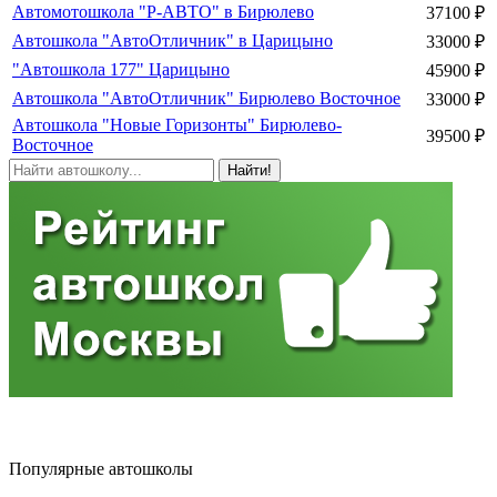
Автомотошкола "Р-АВТО" в Бирюлево
37100 ₽
Автошкола "АвтоОтличник" в Царицыно
33000 ₽
"Автошкола 177" Царицыно
45900 ₽
Автошкола "АвтоОтличник" Бирюлево Восточное
33000 ₽
Автошкола "Новые Горизонты" Бирюлево-
39500 ₽
Восточное
Найти!
Популярные автошколы