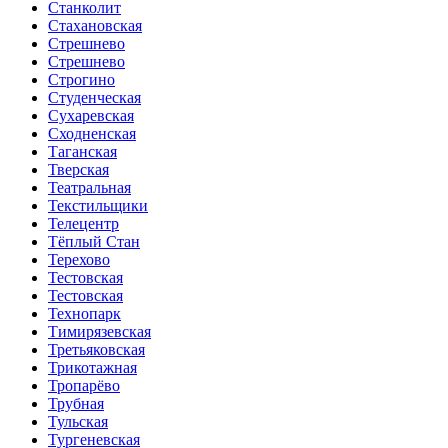
Станколит
Стахановская
Стрешнево
Стрешнево
Строгино
Студенческая
Сухаревская
Сходненская
Таганская
Тверская
Театральная
Текстильщики
Телецентр
Тёплый Стан
Терехово
Тестовская
Тестовская
Технопарк
Тимирязевская
Третьяковская
Трикотажная
Тропарёво
Трубная
Тульская
Тургеневская