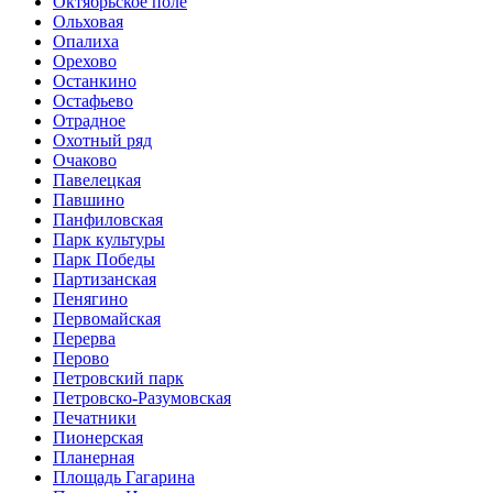
Октябрьское поле
Ольховая
Опалиха
Орехово
Останкино
Остафьево
Отрадное
Охотный ряд
Очаково
Павелецкая
Павшино
Панфиловская
Парк культуры
Парк Победы
Партизанская
Пенягино
Первомайская
Перерва
Перово
Петровский парк
Петровско-Разумовская
Печатники
Пионерская
Планерная
Площадь Гагарина