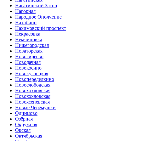
Нагатинский Затон
Нагорная
Народное Ополчение
Нахабино
Нахимовский проспект
Некрасовка
Немчиновка
Нижегородская
Новаторская
Новогиреево
Новодачная
Новокосино
Новокузнецкая
Новопеределкино
Новослободская
Новохохловская
Новохохловская
Новоясеневская
Новые Черёмушки
Одинцово
Озёрная
Окружная
Окская
Октябрьская