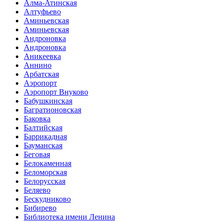
Алма-Атинская
Алтуфьево
Аминьевская
Аминьевская
Андроновка
Андроновка
Аникеевка
Аннино
Арбатская
Аэропорт
Аэропорт Внуково
Бабушкинская
Багратионовская
Баковка
Балтийская
Баррикадная
Бауманская
Беговая
Белокаменная
Беломорская
Белорусская
Беляево
Бескудниково
Бибирево
Библиотека имени Ленина