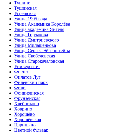
Тушино
Тушинская
Угрешская
Улица 1905 года
Улица Академика Королёва
Улица академика Янгеля
Улица Горчакова
Улица Дмитриевского
Улица Милашенкова
Улица Сергея Эйзенштейна
Улица Скобелевская
Улица Старокачаловская
Университет
Физтех
Филатов Луг
Филёвский парк
Фили
Фонвизинская
Фрунзенская
Хлебниково
Ховрино
Хорошёво
Хорошёвская
Царицыно
Цветной бульвар