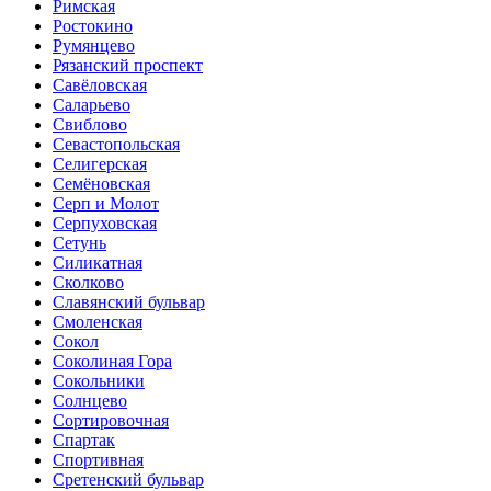
Римская
Ростокино
Румянцево
Рязанский проспект
Савёловская
Саларьево
Свиблово
Севастопольская
Селигерская
Семёновская
Серп и Молот
Серпуховская
Сетунь
Силикатная
Сколково
Славянский бульвар
Смоленская
Сокол
Соколиная Гора
Сокольники
Солнцево
Сортировочная
Спартак
Спортивная
Сретенский бульвар