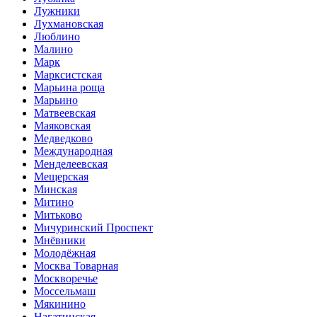
Лужники
Лухмановская
Люблино
Малино
Марк
Марксистская
Марьина роща
Марьино
Матвеевская
Маяковская
Медведково
Международная
Менделеевская
Мещерская
Минская
Митино
Митьково
Мичуринский Проспект
Мнёвники
Молодёжная
Москва Товарная
Москворечье
Моссельмаш
Мякинино
Нагатинская