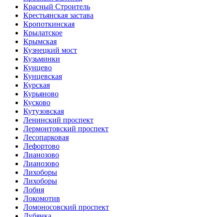
Красный Строитель
Крестьянская застава
Кропоткинская
Крылатское
Крымская
Кузнецкий мост
Кузьминки
Кунцево
Кунцевская
Курская
Курьяново
Кусково
Кутузовская
Ленинский проспект
Лермонтовский проспект
Лесопарковая
Лефортово
Лианозово
Лианозово
Лихоборы
Лихоборы
Лобня
Локомотив
Ломоносовский проспект
Лубянка