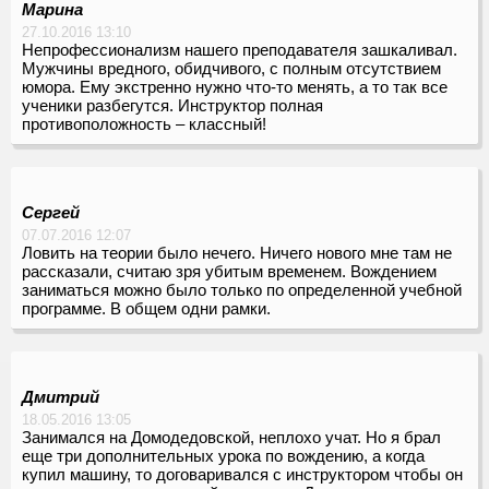
Марина
27.10.2016 13:10
Непрофессионализм нашего преподавателя зашкаливал.
Мужчины вредного, обидчивого, с полным отсутствием
юмора. Ему экстренно нужно что-то менять, а то так все
ученики разбегутся. Инструктор полная
противоположность – классный!
Сергей
07.07.2016 12:07
Ловить на теории было нечего. Ничего нового мне там не
рассказали, считаю зря убитым временем. Вождением
заниматься можно было только по определенной учебной
программе. В общем одни рамки.
Дмитрий
18.05.2016 13:05
Занимался на Домодедовской, неплохо учат. Но я брал
еще три дополнительных урока по вождению, а когда
купил машину, то договаривался с инструктором чтобы он