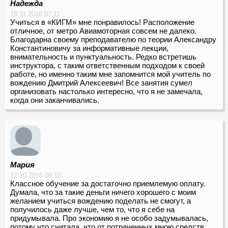
Надежда
18.11.2016 07:11
Учиться в «КИГМ» мне понравилось! Расположение
отличное, от метро Авиамоторная совсем не далеко.
Благодарна своему преподавателю по теории Александру
Константиновичу за информативные лекции,
внимательность и пунктуальность. Редко встретишь
инструктора, с таким ответственным подходом к своей
работе, но именно таким мне запомнится мой учитель по
вождению Дмитрий Алексеевич! Все занятия сумел
организовать настолько интересно, что я не замечала,
когда они заканчивались.
Мария
12.10.2016 09:10
Классное обучение за достаточно приемлемую оплату.
Думала, что за такие деньги ничего хорошего с моим
желанием учиться вождению поделать не смогут, а
получилось даже лучше, чем то, что я себе на
придумывала. Про экономию я не особо задумывалась,
потому что считала, что от потраченных мною средств