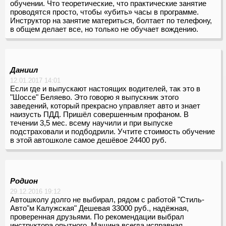
обучении. Что теоретические, что практические занятие
проводятся просто, чтобы «убить» часы в программе.
Инструктор на занятие материться, болтает по телефону,
в общем делает все, но только не обучает вождению.
Даниил
12.01.2017 14:01
Если где и выпускают настоящих водителей, так это в
"Шоссе" Беляево. Это говорю я выпускник этого
заведений, который прекрасно управляет авто и знает
наизусть ПДД. Пришёл совершенным профаном. В
течении 3,5 мес. всему научили и при выпуске
подстраховали и подбодрили. Учтите стоимость обучение
в этой автошколе самое дешёвое 24400 руб.
Родион
29.12.2016 19:12
Автошколу долго не выбирал, рядом с работой "Стиль-
Авто"м Калужская" Дешевая 33000 руб., надёжная,
проверенная друзьями. По рекомендации выбрал
инструктора опытного. Машина всегда исправная,