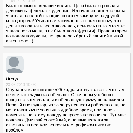
11.04.2023 19:15
Было огромное желание водить. Цена была хорошая и
девочки на филиале чудесные! Изначально должна была
учиться на одной станции, по итогу закинули на другой
конец города! Училась и занималась только потому что
деньги возражать все отказались, ссылась на то, что уже
уплачено за меня, а их было жалко(деньги). Права я горем
по полам получены, но пришлось брать 8 занятий в иной
автошколе ..((
Петр
23.06.2019 10:06
Обучался в автошколе «26-кадр» и хочу сказать, что там
не все так гладко как обещают. С началом учебного
процесса затягивали, и в обещанную сумму не вложился.
Первый инструктор, из-за загруженности рабочего дня, не
мог ставить мне занятия в удобное время, пришлось
поменять, по этому поводу вопросов не возникло. Тут мне
повезло, Дмитрий спокойный, с пониманием готов
ответить на все мои вопросы и с графиком никаких
проблем.