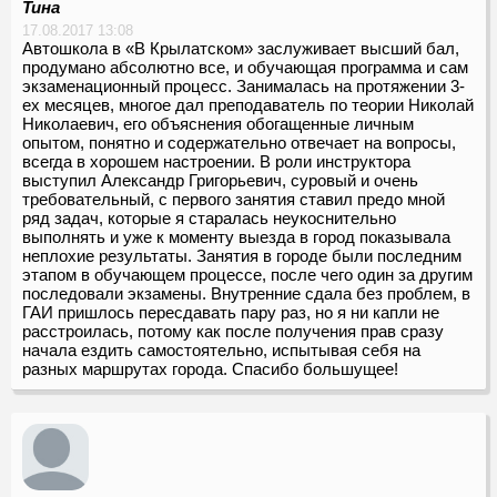
Тина
17.08.2017 13:08
Автошкола в «В Крылатском» заслуживает высший бал,
продумано абсолютно все, и обучающая программа и сам
экзаменационный процесс. Занималась на протяжении 3-
ех месяцев, многое дал преподаватель по теории Николай
Николаевич, его объяснения обогащенные личным
опытом, понятно и содержательно отвечает на вопросы,
всегда в хорошем настроении. В роли инструктора
выступил Александр Григорьевич, суровый и очень
требовательный, с первого занятия ставил предо мной
ряд задач, которые я старалась неукоснительно
выполнять и уже к моменту выезда в город показывала
неплохие результаты. Занятия в городе были последним
этапом в обучающем процессе, после чего один за другим
последовали экзамены. Внутренние сдала без проблем, в
ГАИ пришлось пересдавать пару раз, но я ни капли не
расстроилась, потому как после получения прав сразу
начала ездить самостоятельно, испытывая себя на
разных маршрутах города. Спасибо большущее!