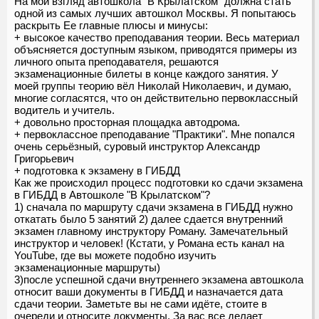
На мой взгляд автошкола "В Крылатском" должна стать
одной из самых лучших автошкол Москвы. Я попытаюсь
раскрыть Ее главные плюсы и минусы:
+ высокое качество преподавания теории. Весь материал
объясняется доступным языком, приводятся примеры из
личного опыта преподавателя, решаются
экзаменационные билеты в конце каждого занятия. У
моей группы теорию вёл Николай Николаевич, и думаю,
многие согласятся, что он действительно первоклассный
водитель и учитель.
+ довольно просторная площадка автодрома.
+ первоклассное преподавание "Практики". Мне попался
очень серьёзный, суровый инструктор Александр
Григорьевич
+ подготовка к экзамену в ГИБДД
Как же происходил процесс подготовки ко сдачи экзамена
в ГИБДД в Автошколе "В Крылатском"?
1) сначала по маршруту сдачи экзамена в ГИБДД нужно
откатать было 5 занятий 2) далее сдается внутренний
экзамен главному инструктору Роману. Замечательный
инструктор и человек! (Кстати, у Романа есть канал на
YouTube, где вы можете подобно изучить
экзаменационные маршруты)
3)после успешной сдачи внутреннего экзамена автошкола
относит ваши документы в ГИБДД и назначается дата
сдачи теории. Заметьте вы не сами идёте, стоите в
очереди и относите документы. За вас все делает