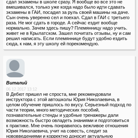
сдал экзамены в школе сразу. Я вообще во все это не
вмешивался, только уже когда надо было идти сдавать
экзамены в ГАИ, посадил за руль своей машины на даче.
Сын очень уверенно сел и поехал. Сдал в ГАИ с третьего
раза. Не мог сдать в городе. А сейчас ездит вообще
нормально. Зачем здесь пишу? Племянницу надо учить.
живет не в Крылатском. Зашел почитать отзывы, ну и сам
решил написать. Если племяннице будут удобно ездить
сюда, к нам, я эту школу ей порекомендую.
Виталий
06.12.2017 13:12
В Дебют пришел не спроста, мне рекомендовали
инструктора с этой автошколы Юрия Николаевича, в
целом обучение пришлось по вкусу. Серьезный подход по
части теории, много методических пособий,
познавательные стенды и удобные тренажеры дали
возможность быстро овладеть знаниями и подготовиться
к практике. Мне очень понравилось вежливое отношения
Юрия Николаевича, учит на совесть, следит за
нововведениями и корректно доносит актуальную