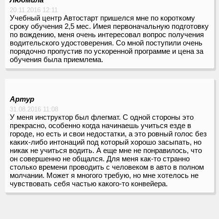
20.11.2016 12:11
Учебный центр Автостарт пришелся мне по короткому
сроку обучения 2,5 мес. Имея первоначальную подготовку
по вождению, меня очень интересовал вопрос получения
водительского удостоверения. Со мной поступили очень
порядочно пропустив по ускоренной программе и цена за
обучения была приемлема.
Артур
31.08.2016 11:08
У меня инструктор был флегмат. С одной стороны это
прекрасно, особенно когда начинаешь учиться езде в
городе, но есть и свои недостатки, а это ровный голос без
каких-либо интонаций под который хорошо засыпать, но
никак не учиться водить. А еще мне не понравилось, что
он совершенно не общался. Для меня как-то странно
столько времени проводить с человеком в авто в полном
молчании. Может я многого требую, но мне хотелось не
чувствовать себя частью какого-то конвейера.