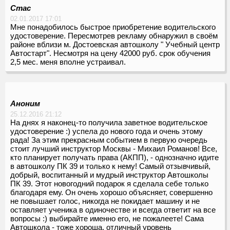
Стас
02.01.2017 17:01
Мне понадобилось быстрое приобретение водительского
удостоверение. Пересмотрев рекламу обнаружил в своём
районе вблизи м. Достоевская автошколу " Учебный центр
Автостарт". Несмотря на цену 42000 руб. срок обучения
2,5 мес. меня вполне устраивал.
Аноним
25.12.2016 21:12
На днях я наконец-то получила заветное водительское
удостоверение :) успела до нового года и очень этому
рада! За этим прекрасным событием в первую очередь
стоит лучший инструктор Москвы - Михаил Романов! Все,
кто планирует получать права (АКПП), - однозначно идите
в автошколу ПК 39 и только к нему! Самый отзывчивый,
добрый, воспитанный и мудрый инструктор Автошколы
ПК 39. Этот новогодний подарок я сделала себе только
благодаря ему. Он очень хорошо объясняет, совершенно
не повышает голос, никогда не покидает машину и не
оставляет ученика в одиночестве и всегда ответит на все
вопросы :) выбирайте именно его, не пожалеете! Сама
Автошкола - тоже хороша, отличный уровень