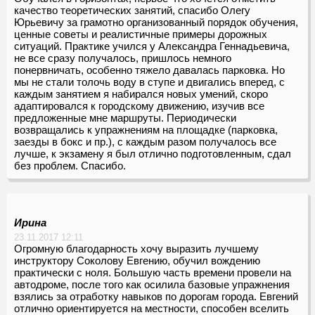
качество теоретических занятий, спасибо Олегу
Юрьевичу за грамотно организованный порядок обучения,
ценные советы и реалистичные примеры дорожных
ситуаций. Практике учился у Александра Геннадьевича,
не все сразу получалось, пришлось немного
понервничать, особенно тяжело давалась парковка. Но
мы не стали толочь воду в ступе и двигались вперед, с
каждым занятием я набирался новых умений, скоро
адаптировался к городскому движению, изучив все
предложенные мне маршруты. Периодически
возвращались к упражнениям на площадке (парковка,
заезды в бокс и пр.), с каждым разом получалось все
лучше, к экзамену я был отлично подготовленным, сдал
без проблем. Спасибо.
Ирина
23.11.2017 12:11
Огромную благодарность хочу выразить лучшему
инструктору Соколову Евгению, обучил вождению
практически с ноля. Большую часть времени провели на
автодроме, после того как осилила базовые упражнения
взялись за отработку навыков по дорогам города. Евгений
отлично ориентируется на местности, способен вселить