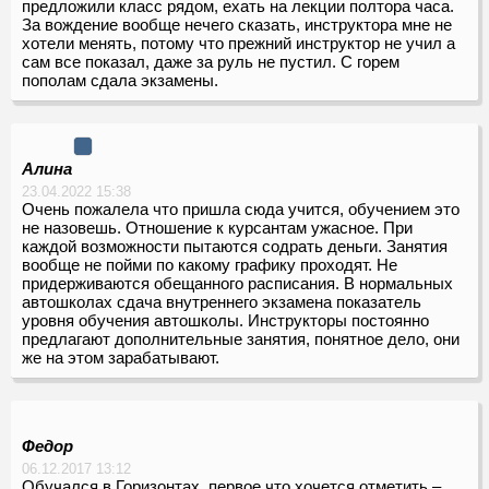
предложили класс рядом, ехать на лекции полтора часа.
За вождение вообще нечего сказать, инструктора мне не
хотели менять, потому что прежний инструктор не учил а
сам все показал, даже за руль не пустил. С горем
пополам сдала экзамены.
Алина
23.04.2022 15:38
Очень пожалела что пришла сюда учится, обучением это
не назовешь. Отношение к курсантам ужасное. При
каждой возможности пытаются содрать деньги. Занятия
вообще не пойми по какому графику проходят. Не
придерживаются обещанного расписания. В нормальных
автошколах сдача внутреннего экзамена показатель
уровня обучения автошколы. Инструкторы постоянно
предлагают дополнительные занятия, понятное дело, они
же на этом зарабатывают.
Федор
06.12.2017 13:12
Обучался в Горизонтах, первое что хочется отметить –