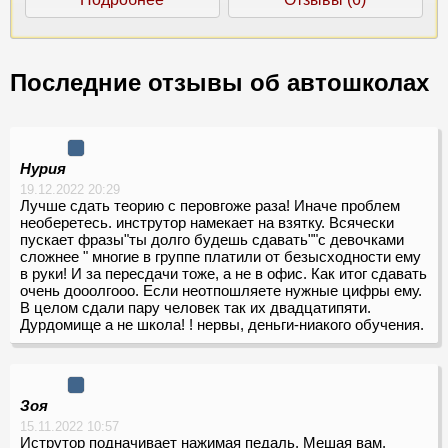
Последние отзывы об автошколах
Нурия
19.12.2022 20:29
Лучше сдать теорию с перовгоже раза! Иначе проблем
необеретесь. инструтор намекает на взятку. Всячески
пускает фразы"ты долго будешь сдавать""с девочками
сложнее " многие в группе платили от безысходности ему
в руки! И за пересдачи тоже, а не в офис. Как итог сдавать
очень дооолгооо. Если неотпошляете нужные цифры ему.
В целом сдали пару человек так их двадцатипяти.
Дурдомище а не школа! ! нервы, деньги-ниакого обучения.
Зоя
15.11.2022 10:57
Иструтор подначивает нажимая педаль. Мешая вам.