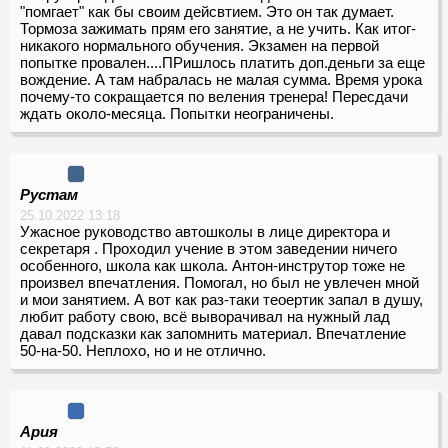
"помгает" как бы своим дейсвтием. Это он так думает.
Тормоза зажимать прям его занятие, а не учить. Как итог-
никакого нормального обучения. Экзамен на первой
попытке провален....ПРишлось платить доп.деньги за еще
вождение. А там набралась не малая сумма. Время урока
почему-то сокращается по веления тренера! Пересдачи
ждать около-месяца. Попытки неограничены.
Рустам
25.10.2022 13:18
Ужасное руководство автошколы в лице директора и
секретаря . Проходил учение в этом заведении ничего
особенного, школа как школа. Антон-инструтор тоже не
произвел впечатления. Помогал, но был не увлечен мной
и мои занятием. А вот как раз-таки теоертик запал в душу,
любит работу свою, всё выворачивал на нужный лад
давал подсказки как запомнить материал. Впечатление
50-на-50. Неплохо, но и не отлично.
Ария