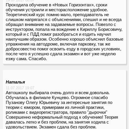
19.07.2017 08:07
Проходила обучение в «Новых Горизонтах», сроки
обучения устроили и месторасположение удобное.
Теоретический курс помню мало, преподаватель не
слишком напрягался с объяснениями, спешил и не всегда
обращал внимание на задаваемые вопросы. Повезло с
инструктором, попала на вождение к Кириллу Борисовичу,
который и с ПДД помог разобраться и ездить научил
наилучшим образом. Особенно хорошо объяснил базовые
упражнения на автодроме, включая парковку, так же
добросовестно помог освоить езду в городских условиях,
после чего я успешно сдала экзамен и вот уже неделю
езжу сама. Спасибо.
Наталья
11.07.2017 19:07
Автошколу выбирала очень долго и всем довольна.
Обучалась в филиале Кунцево. Огромное спасибо
Пузанову Олегу Юрьевичу за интересные занятия по
теории с юмором, примерами из личной практики,
роликами с видеорегистратора, правило "дырочки"
Совершенно неформальный подход к обучению! Теория
давалась легко и без проблем, на занятия ходила с
удовольствием. Экзамен сдала без проблем.