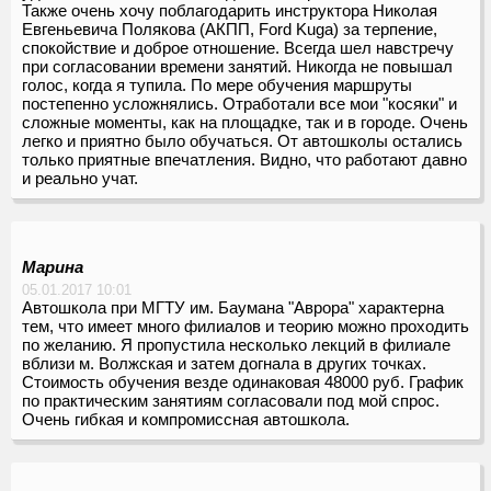
Также очень хочу поблагодарить инструктора Николая
Евгеньевича Полякова (АКПП, Ford Kuga) за терпение,
спокойствие и доброе отношение. Всегда шел навстречу
при согласовании времени занятий. Никогда не повышал
голос, когда я тупила. По мере обучения маршруты
постепенно усложнялись. Отработали все мои "косяки" и
сложные моменты, как на площадке, так и в городе. Очень
легко и приятно было обучаться. От автошколы остались
только приятные впечатления. Видно, что работают давно
и реально учат.
Марина
05.01.2017 10:01
Автошкола при МГТУ им. Баумана "Аврора" характерна
тем, что имеет много филиалов и теорию можно проходить
по желанию. Я пропустила несколько лекций в филиале
вблизи м. Волжская и затем догнала в других точках.
Стоимость обучения везде одинаковая 48000 руб. График
по практическим занятиям согласовали под мой спрос.
Очень гибкая и компромиссная автошкола.