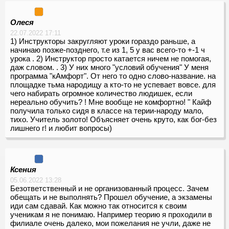
Олеся
22.07.2022 17:11
1) Инструкторы закругляют уроки гораздо раньше, а
начинаю позже-позднего, т.е из 1, 5 у вас всего-то +-1 ч
урока . 2) Инструктор просто катается ничем не помогая,
даж словом. . 3) У них много "условий обучения" У меня
программа "кАмфорт". От него то одно слово-название. на
площадке тьма народищу а кто-то не успевает вовсе. для
чего набирать огромное количество людишек, если
нереально обучить? ! Мне вообще не комфортно! " Кайф
получила только сидя в классе на терии-народу мало,
тихо. Учитель золото! Объясняет очень круто, как бог-без
лишнего г! и любит вопросы)
Ксения
05.06.2022 13:28
Безответственный и не организованный процесс. Зачем
обещать и не выполнять? Прошел обучение, а экзамены
иди сам сдавай. Как можно так относится к своим
ученикам я не понимаю. Например теорию я проходили в
филиале очень далеко, мои пожелания не учли, даже не