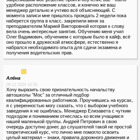
удобное расположение классов, и конечно же ваш
менеджер детально и учтиво всё объясняющий. С
момента записи мне пришлось прождать 2 недели пока
наберется группа в класс. закрепили меня за
преподавателем Марией Викторовной которая к слову
вела очень интересные занятия. Обучению меня учил
Олег Вадимович, обучением с которым было в кайф, всё
оно прошло в дружеской атмосфере, естественно я
набрался необходимого опыта для сдачи экзамена и
получения водительских прав.
Алёна
08.12.2024 15:56
Хочу выразить свою признательность начальству
автошколы "Мос" за отличный подбор
квалифицированных работников. Проучившись на курсах,
я с уверенностью могу сказать, что с выбором учебного
заведения я не ошиблась. Менеджер Елизавета с чутким
подходом и пониманием отнеслась ко всем учащимся
нашей маленькой группы. Андрей Петрович в свою
очередь доступно донес до слушателей такой не простой
теоретический курс, что лично мне помогло освоить
целый материал – знаки, правила дорожного движения и