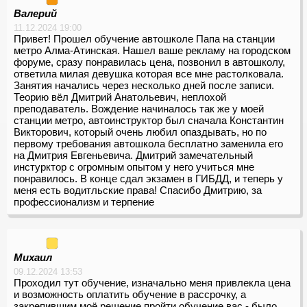
Валерий
11.12.2024 19:00
Привет! Прошел обучение автошколе Папа на станции
метро Алма-Атинская. Нашел ваше рекламу на городском
форуме, сразу понравилась цена, позвонил в автошколу,
ответила милая девушка которая все мне растолковала.
Занятия начались через несколько дней после записи.
Теорию вёл Дмитрий Анатольевич, неплохой
преподаватель. Вождение начиналось так же у моей
станции метро, автоинструктор был сначала Константин
Викторович, который очень любил опаздывать, но по
первому требования автошкола бесплатно заменила его
на Дмитрия Евгеньевича. Дмитрий замечательный
инстурктор с огромным опытом у него учиться мне
понравилось. В конце сдал экзамен в ГИБДД, и теперь у
меня есть водитльские права! Спасибо Дмитрию, за
профессионализм и терпение
Михаил
09.12.2024 13:53
Проходил тут обучение, изначально меня привлекла цена
и возможность оплатить обучение в рассрочку, а
закрепившим моё решение пройти обучение вас - было