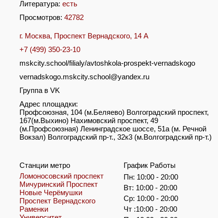
Литература:
есть
Просмотров:
42782
г. Москва, Проспект Вернадского, 14 А
+7 (499) 350-23-10
mskcity.school/filialy/avtoshkola-prospekt-vernadskogo
vernadskogo.mskcity.school@yandex.ru
Группа в VK
Адрес площадки:
Профсоюзная, 104 (м.Беляево) Волгоградский проспект,
167(м.Выхино) Нахимовский проспект, 49
(м.Профсоюзная) Ленинградское шоссе, 51а (м. Речной
Вокзал) Волгоградский пр-т., 32к3 (м.Волгоградский пр-т.)
Станции метро
График Работы
Ломоносовский проспект
Пн: 10:00 - 20:00
Мичуринский Проспект
Вт: 10:00 - 20:00
Новые Черёмушки
Ср: 10:00 - 20:00
Проспект Вернадского
Раменки
Чт :10:00 - 20:00
Университет