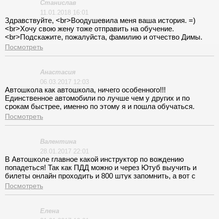
но платила частями, стоимость от поэтапной оплаты не
Станислав
увеличивается. Спасибо, права получены, впечатления
11.01.2018 16:01
остались позитивные.
Здравствуйте, <br>Воодушевила меня ваша история. =)
<br>Хочу свою жену тоже отправить на обучение.
<br>Подскажите, пожалуйста, фамилию и отчество Димы.
<br><br>Заранее спасибо
Посмотреть
Анастасия
06.03.2017 12:03
Автошкола как автошкола, ничего особенного!!!
Единственное автомобили по лучше чем у других и по
срокам быстрее, именно по этому я и пошла обучаться.
Обрдовало, что доплат никаких больше не просили, кроме
Посмотреть
как в ГИБДД отдала около 2000 рублей на гос.пошлинну.
Валентина
28.01.2017 22:01
В Автошколе главное какой инструктор по вождению
попадеться! Так как ПДД можно и через Ютуб выучить и
билеты онлайн проходить и 800 штук запомнить, а вот с
цеплением и переключением передачь, на стуле в офисе
Посмотреть
сильно не научишься водить. Тем более сейчас на экзамене
в ГИБДД на время площадку сдавать. Поэтому, перед
выбором автошколы, смотрите первым делом на
Елена
инструктора, кто вас будет обучать, если инструктор,