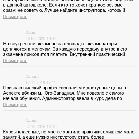
Посмотреть
Иван
26.07.2020 19:46
На внутреннем экзамене на площадке экзаменаторы
цепляются к мелочам. За каждую пересдачу внутреннего
экзамена приходится платить. Внутренний практический
экзамен только раз в две недели, чтобы ученики успели
Посмотреть
отвыкнуть.
Игнат
17.11.2016 17:11
Признаю высокий профессионализм и доступные цены в
Аспекте вблизи м. Юго-Западная. Мне повезло с самого
начала обучения. Администратор ввела в курс дела по
стоимости и посоветовала, как себя вести, чтобы обойти
Посмотреть
острые углы. Преподаватель Елена Юрьевна, будучи
педагогически и психологически подготовленным
специалистом? исключительно подвела меня к успешной
Павел
сдаче теоретических экзаменов. С инструктором Василием
27.10.2016 13:10
Анатольевичем тоже хорошо поладили. Подготовили меня к
Курсы классные, но мне не хватило практики, слишком мало
водительской жизни по высшему классу.
занятий, а еще нужно инструктору стать более