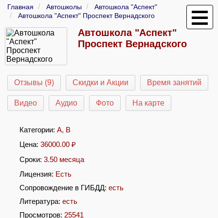
Главная
Автошколы
Автошкола "Аспект"
Автошкола "Аспект" Проспект Вернадского
Автошкола "Аспект"
Проспект Вернадского
Отзывы (9)
Скидки и Акции
Время занятий
Видео
Аудио
Фото
На карте
Категории:
A
,
B
Цена:
36000.00
₽
Сроки:
3.50 месяца
Лицензия:
Есть
Сопровождение в ГИБДД:
есть
Литература:
есть
Просмотров:
25541