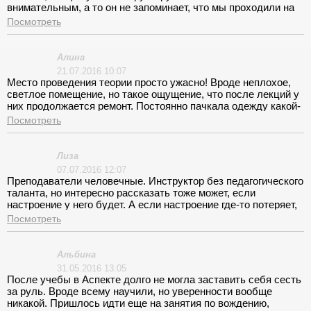
внимательным, а то он не запоминает, что мы проходили на
предыдущем занятии. Лекции в меру скучные, их стоит
Посмотреть
разнообразить легкими шутками.
Алина
21.07.2016 10:07
Место проведения теории просто ужасно! Вроде неплохое,
светлое помещение, но такое ощущение, что после лекций у
них продолжается ремонт. Постоянно пачкала одежду какой-
то побелкой или что это я не знаю. А кроме чистоты им не
Посмотреть
хватает простой вешалки. Особенно остро чувствуется это
зимой и так места мало, а тут еще одежда. Занятия проходят
четко, в оговоренное время и если на занятие опаздываешь,
Лиза
потом можно не надеяться, что тебе теоретик что-то
07.07.2016 12:07
объяснит, кроме того, что его время истекло.
Преподаватели человечные. Инструктор без педагогического
таланта, но интересно рассказать тоже может, если
настроение у него будет. А если настроение где-то потеряет,
то надуется, и слова из него не выдавишь! Это напрягало!
Посмотреть
Альбина
31.05.2016 13:05
После учебы в Аспекте долго не могла заставить себя сесть
за руль. Вроде всему научили, но уверенности вообще
никакой. Пришлось идти еще на занятия по вождению,