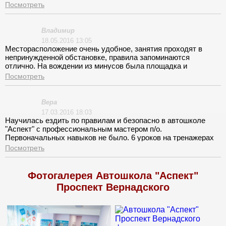
инструктор их отработал с большим энтузиазмом, если бы
Посмотреть
так сразу.
Владимир
18.05.2016 13:05
Месторасположение очень удобное, занятия проходят в
непринужденной обстановке, правила запоминаются
отлично. На вождении из минусов была площадка и
совершенная неорганизованность моего инструктора.
Посмотреть
Вера
17.03.2016 18:03
Научилась ездить по правилам и безопасно в автошколе
"Аспект" с профессиональным мастером п/о.
Первоначальных навыков не было. 6 уроков на тренажерах
сыграли решающую роль вначале. Страхи ушли и на
Посмотреть
площадке с наставников чувствовала себя уже свободнее.
Большое дело когда повезёт с инструктором. Терпеливо, с
выдержкой и тактом объездили несколько раз по
Фотогалерея Автошкола "Аспект"
экзаменационному маршруту. Результат налицо.
Проспект Вернадского