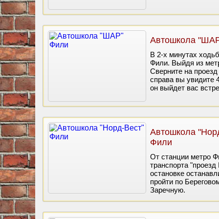
Автошкола "ШАР
В 2-х минутах ходь
Фили. Выйдя из мет
Сверните на проезд
справа вы увидите 
он выйдет вас встре
Автошкола "Нор
Фили
От станции метро Ф
транспорта "проезд 
остановке останавл
пройти по Берегово
Заречную.