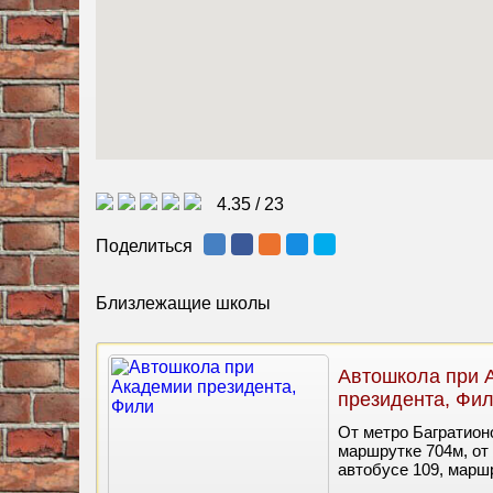
4.35
/
23
Поделиться
Близлежащие школы
Автошкола при 
президента, Фи
От метро Багратионо
маршрутке 704м, от 
автобусе 109, марш