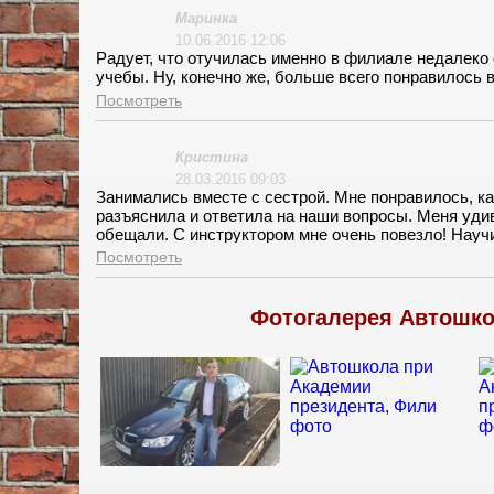
Маринка
10.06.2016 12:06
Радует, что отучилась именно в филиале недалеко 
учебы. Ну, конечно же, больше всего понравилось 
Посмотреть
Кристина
28.03.2016 09:03
Занимались вместе с сестрой. Мне понравилось, к
разъяснила и ответила на наши вопросы. Меня удив
обещали. С инструктором мне очень повезло! Научил
сестры все было наоборот. Инструктор грубил и в
Посмотреть
помотали.
Фотогалерея Автошко