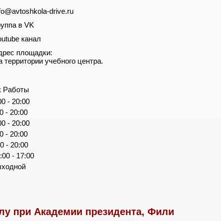
nfo@avtoshkola-drive.ru
руппа в VK
outube канал
дрес площадки:
а территории учебного центра.
к Работы
00 - 20:00
00 - 20:00
00 - 20:00
00 - 20:00
00 - 20:00
:00 - 17:00
ыходной
у при Академии президента, Фили