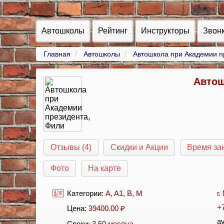
Автошколы
Рейтинг
Инструкторы
Звон
Главная
Автошколы
Автошкола при Академии п
Автош
Отзывы (4)
Скидки и Акции
Время за
Фото
На карте
Категории:
A
,
A1
,
B
,
M
г
+
Цена:
39400.00
₽
av
Сроки:
3.50 месяца