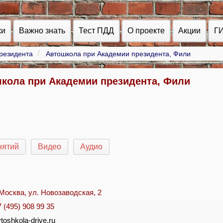
ки
Важно знать
Тест ПДД
О проекте
Акции
Г
резидента
Автошкола при Академии президента, Фили
кола при Академии президента, Фили
нятий
Видео
Аудио
. Москва, ул. Новозаводская, 2
7 (495) 908 99 35
toshkola-drive.ru