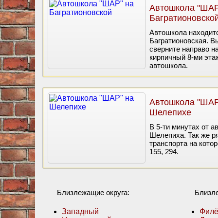
Автошкола "ШАР
Багратионовско
Автошкола находитс
Багратионовская. В
сверните направо н
кирпичный 8-ми эта
автошкола.
Автошкола "ШАР
Шелепихе
В 5-ти минутах от 
Шелепиха. Так же р
транспорта на кото
155, 294.
Близлежащие округа:
Близл
Западный
Филё