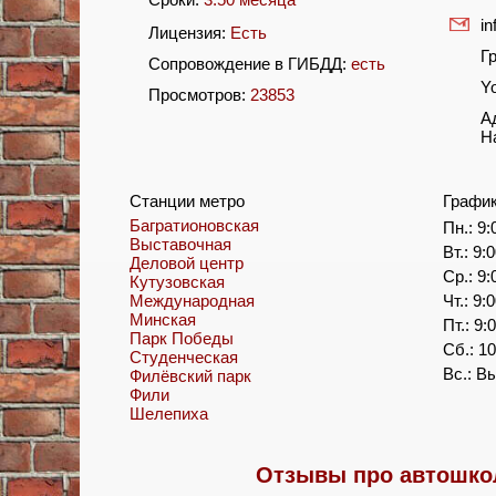
i
Лицензия:
Есть
Г
Сопровождение в ГИБДД:
есть
Y
Просмотров:
23853
А
Н
Станции метро
Графи
Багратионовская
Пн.: 9:
Выставочная
Вт.: 9:
Деловой центр
Ср.: 9:
Кутузовская
Международная
Чт.: 9:
Минская
Пт.: 9:
Парк Победы
Сб.: 10
Студенческая
Вс.: В
Филёвский парк
Фили
Шелепиха
Отзывы про автошкол