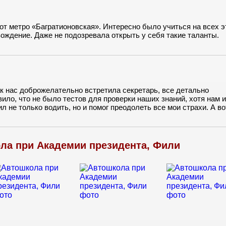
от метро «Багратионовская». Интересно было учиться на всех э
вождение. Даже не подозревала открыть у себя такие таланты.
ак нас доброжелательно встретила секретарь, все детально
ило, что не было тестов для проверки наших знаний, хотя нам 
 не только водить, но и помог преодолеть все мои страхи. А во
ел себя неадекватно. Пришлось заменять. Все обошлось, но нер
ла при Академии президента, Фили