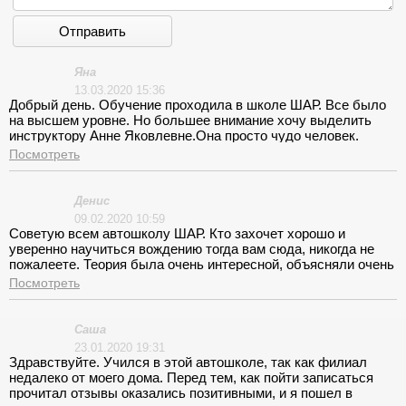
Отправить
Яна
13.03.2020 15:36
Добрый день. Обучение проходила в школе ШАР. Все было
на высшем уровне. Но большее внимание хочу выделить
инструктору Анне Яковлевне.Она просто чудо человек.
Очень ей благодарна за полученные знание и навыке.
Посмотреть
Человек явно на своём месте. Очень ей благодарна. В целом
школа хорошая. Спасибо Вам за обучение. Рекомендую.
Денис
09.02.2020 10:59
Советую всем автошколу ШАР. Кто захочет хорошо и
уверенно научиться вождению тогда вам сюда, никогда не
пожалеете. Теория была очень интересной, объясняли очень
дохотчиво с жизненными примерами, которые хорошо
Посмотреть
запоминаются как в жизни так и на практике. Большое
спасибо хочу сказать Алексею, это инструктор от Бога, кто
пойдет к нему на вождение, никогда не пожалеете.
Саша
23.01.2020 19:31
Здравствуйте. Учился в этой автошколе, так как филиал
недалеко от моего дома. Перед тем, как пойти записаться
прочитал отзывы оказались позитивными, и я пошел в